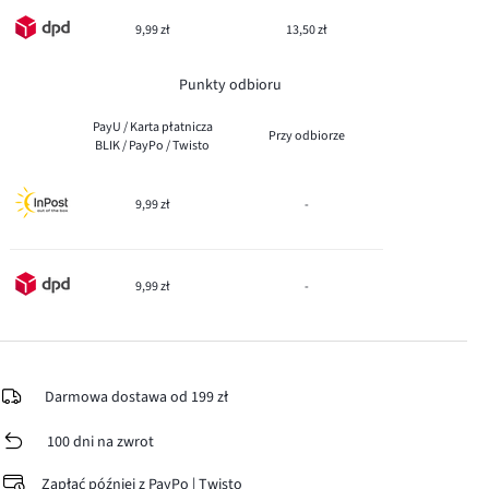
9,99 zł
13,50 zł
Punkty odbioru
PayU / Karta płatnicza
Przy odbiorze
BLIK / PayPo / Twisto
9,99 zł
-
9,99 zł
-
Darmowa dostawa od 199 zł
100 dni na zwrot
Zapłać później z PayPo | Twisto