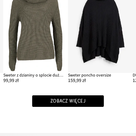
Sweter z dzianiny o splocie dużych oczek, z szerokim golfem
Sweter poncho oversize
99,99 zł
159,99 zł
1
ZOBACZ WIĘCEJ