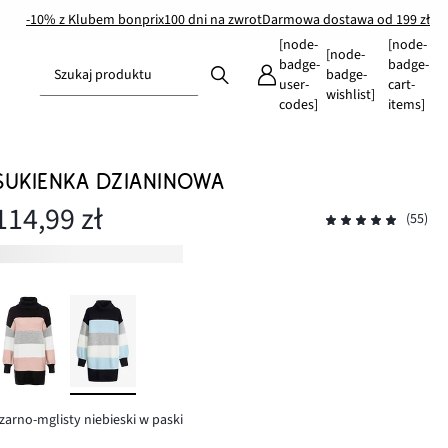
-10% z Klubem bonprix
100 dni na zwrot
Darmowa dostawa od 199 zł
[node-
[node-
[node-
badge-
badge-
Szukaj produktu
badge-
user-
cart-
wishlist]
codes]
items]
SUKIENKA DZIANINOWA
114,99 zł
(55)
zarno-mglisty niebieski w paski