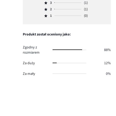
ilość
3
(1)
4,
Ocena
głosów
ilość
2
(1)
3,
Ocena
50.
głosów
ilość
1
(0)
2,
Ocena
3.
głosów
ilość
1,
1.
głosów
ilość
1.
głosów
Produkt został oceniony jako:
0.
Zgodny z
88%
rozmiarem
Za duży
12%
Za mały
0%