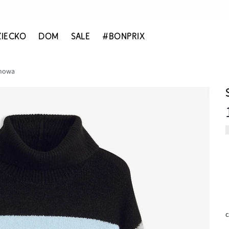
ZIECKO
DOM
SALE
#BONPRIX
inowa
c