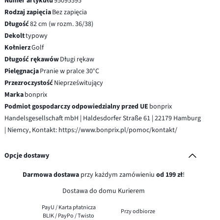
Numer artykułu
95095595
Rodzaj zapięcia
Bez zapięcia
Długość
82 cm (w rozm. 36/38)
Dekolt
typowy
Kołnierz
Golf
Długość rękawów
Długi rękaw
Pielęgnacja
Pranie w pralce 30°C
Przezroczystość
Nieprześwitujący
Marka
bonprix
Podmiot gospodarczy odpowiedzialny przed UE
bonprix
Handelsgesellschaft mbH | Haldesdorfer Straße 61 | 22179 Hamburg
| Niemcy, Kontakt: https://www.bonprix.pl/pomoc/kontakt/
Opcje dostawy
Darmowa dostawa
przy każdym zamówieniu
od 199 zł
!
Dostawa do domu Kurierem
PayU / Karta płatnicza
Przy odbiorze
BLIK / PayPo / Twisto