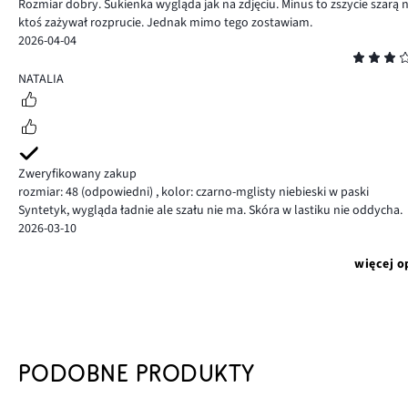
Rozmiar dobry. Sukienka wygląda jak na zdjęciu. Minus to zszycie szarą n
ktoś zażywał rozprucie. Jednak mimo tego zostawiam.
2026-04-04
Ocena
3
NATALIA
Zweryfikowany zakup
rozmiar: 48
(odpowiedni)
,
kolor: czarno-mglisty niebieski w paski
Syntetyk, wygląda ładnie ale szału nie ma. Skóra w lastiku nie oddycha.
2026-03-10
więcej o
PODOBNE PRODUKTY