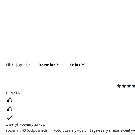
Filtruj opinie:
Rozmiar
Kolor
Ocena
4
RENATA
Zweryfikowany zakup
rozmiar: 40
(odpowiedni)
,
kolor: czarny-róż vintage-szary melanż-biel w