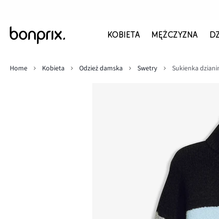
KOBIETA
MĘŻCZYZNA
D
Home
Kobieta
Odzież damska
Swetry
Sukienka dzian