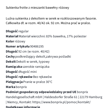
Sukienka frotte z mieszanki bawełny różowy
Luźna sukienka z dekoltem w serek w rozkloszowanym fasonie.
Całkowita dł. w rozm. 40/42 ok. 92 cm. Można prać w pralce.
Długość
regular
Materiał
Materiał wierzchni: 83% bawełna, 17% poliester
Kolor
różowy
Numer artykułu
90486195
Długość
92 cm (w rozm. 40/42)
Cechy
podkreślający dekolt,zakrywa pośladki
Dekolt
Dekolt w serek, typowy
Ramiączka
szerokie ramiączka
Długość
długość mini
Długość rękawów
Bez rękawów
Pielęgnacja
Pranie w pralce 30°C
Marka
bonprix
Podmiot gospodarczy odpowiedzialny przed UE
bonprix
Handelsgesellschaft mbH | Haldesdorfer Straße 61 | 22179 Hamburg
| Niemcy, Kontakt: https://www.bonprix.pl/pomoc/kontakt/
Dodatkowe informacje