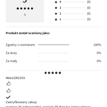
4
(0)
5,
Ocena
ilość
3
(0)
Średnia
4,
Ocena
głosów
ocena
ilość
2
(0)
3,
8
Ocena
8.
5
głosów
ilość
1
(0)
2,
Ocena
0.
głosów
ilość
1,
0.
głosów
ilość
Produkt został oceniony jako:
0.
głosów
0.
Zgodny z rozmiarem
100%
Za duży
0%
Za mały
0%
Ocena
5
MAŁGORZATA
Zweryfikowany zakup