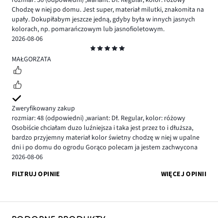
rozmiar: 36
(odpowiedni)
,
wariant: Dł. Regular,
kolor: różowy
Chodzę w niej po domu. Jest super, materiał milutki, znakomita na
upały. Dokupiłabym jeszcze jedną, gdyby była w innych jasnych
kolorach, np. pomarańczowym lub jasnofioletowym.
2026-08-06
Ocena
5
MAŁGORZATA
Zweryfikowany zakup
rozmiar: 48
(odpowiedni)
,
wariant: Dł. Regular,
kolor: różowy
Osobiście chciałam duzo luźniejsza i taka jest przez to i dłuższa,
bardzo przyjemny materiał kolor świetny chodzę w niej w upalne
dni i po domu do ogrodu Gorąco polecam ja jestem zachwycona
2026-08-06
FILTRUJ OPINIE
WIĘCEJ OPINII