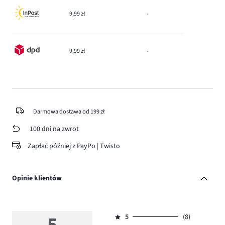
9,99 zł
-
9,99 zł
-
Darmowa dostawa od 199 zł
100 dni na zwrot
Zapłać później z PayPo | Twisto
Opinie klientów
5
5
(8)
Ocena