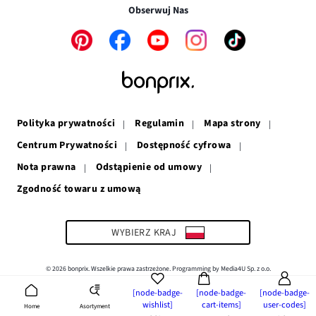
w
nowym
oknie
Obserwuj Nas
nowym
oknie
oknie
Link
Link
Link
Link
Link
otwiera
otwiera
otwiera
otwiera
otwiera
się
się
się
się
się
w
w
w
w
w
nowym
nowym
nowym
nowym
nowym
oknie
oknie
oknie
oknie
oknie
Polityka prywatności
Regulamin
Mapa strony
Centrum Prywatności
Dostępność cyfrowa
Nota prawna
Odstąpienie od umowy
Zgodność towaru z umową
Link
otwiera
się
w
WYBIERZ KRAJ
nowym
oknie
© 2026 bonprix. Wszelkie prawa zastrzeżone. Programming by Media4U Sp. z o.o.
[node-badge-
[node-badge-
[node-badge-
wishlist]
cart-items]
user-codes]
Asortyment
Home