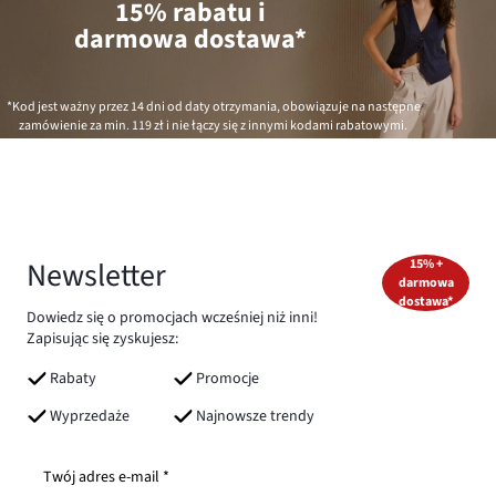
15% rabatu i
darmowa dostawa*
*Kod jest ważny przez 14 dni od daty otrzymania, obowiązuje na następne
zamówienie za min.
119 zł
i nie łączy się z innymi kodami rabatowymi.
Newsletter
15% +
darmowa
dostawa*
Dowiedz się o promocjach wcześniej niż inni!
Zapisując się zyskujesz:
Rabaty
Promocje
Wyprzedaże
Najnowsze trendy
Twój adres e-mail *