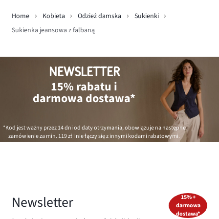
Home
Kobieta
Odzież damska
Sukienki
Sukienka jeansowa z falbaną
NEWSLETTER
15% rabatu i
darmowa dostawa*
*Kod jest ważny przez 14 dni od daty otrzymania, obowiązuje na następne
zamówienie za min.
119 zł
i nie łączy się z innymi kodami rabatowymi.
Newsletter
15% +
darmowa
dostawa*