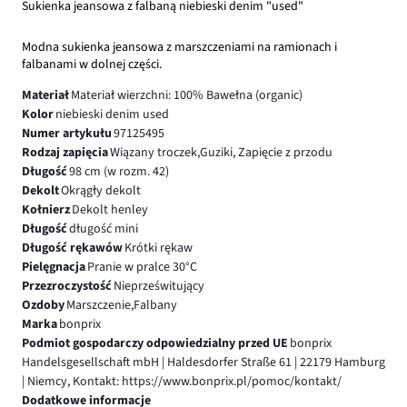
Sukienka jeansowa z falbaną niebieski denim "used"
Modna sukienka jeansowa z marszczeniami na ramionach i
falbanami w dolnej części.
Materiał
Materiał wierzchni: 100% Bawełna (organic)
Kolor
niebieski denim used
Numer artykułu
97125495
Rodzaj zapięcia
Wiązany troczek,Guziki, Zapięcie z przodu
Długość
98 cm (w rozm. 42)
Dekolt
Okrągły dekolt
Kołnierz
Dekolt henley
Długość
długość mini
Długość rękawów
Krótki rękaw
Pielęgnacja
Pranie w pralce 30°C
Przezroczystość
Nieprześwitujący
Ozdoby
Marszczenie,Falbany
Marka
bonprix
Podmiot gospodarczy odpowiedzialny przed UE
bonprix
Handelsgesellschaft mbH | Haldesdorfer Straße 61 | 22179 Hamburg
| Niemcy, Kontakt: https://www.bonprix.pl/pomoc/kontakt/
Dodatkowe informacje