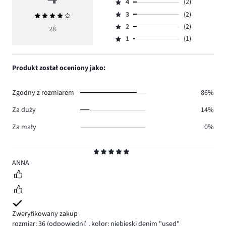
4
(2)
5,
Ocena
ilość
3
(2)
Średnia
4,
Ocena
głosów
ocena
ilość
2
(2)
3,
28
Ocena
21.
4
głosów
ilość
1
(1)
2,
Ocena
2.
głosów
ilość
1,
2.
głosów
ilość
Produkt został oceniony jako:
2.
głosów
1.
Zgodny z rozmiarem
86%
Za duży
14%
Za mały
0%
Ocena
5
ANNA
Zweryfikowany zakup
rozmiar: 36
(odpowiedni)
,
kolor: niebieski denim "used"