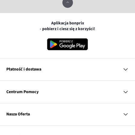
Aplikacja bonprix
- pobierz i ciesz się z korzyści!
Płatność i dostawa
MasterCard
Centrum Pomocy
Płatność online (PayU)
VISA
BLIK
Pytania i odpowiedzi
Google pay
Dostawa i płatność
Nasza Oferta
Zwroty i reklamacje
Apple pay
Pierwszy darmowy zwrot
PayPo
Kobieta
Tabele rozmiarów
Twisto
Mężczyzna