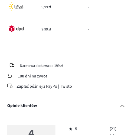
9,99 zł
-
9,99 zł
-
Darmowa dostawa od 199 zł
100 dni na zwrot
Zapłać później z PayPo | Twisto
Opinie klientów
4
5
(21)
Ocena