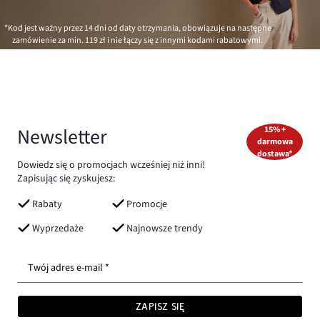
*Kod jest ważny przez 14 dni od daty otrzymania, obowiązuje na następne
zamówienie za min.
119 zł
i nie łączy się z innymi kodami rabatowymi.
Newsletter
15% +
darmowa
dostawa*
Dowiedz się o promocjach wcześniej niż inni!
Zapisując się zyskujesz:
Rabaty
Promocje
Wyprzedaże
Najnowsze trendy
Twój adres e-mail *
ZAPISZ SIĘ