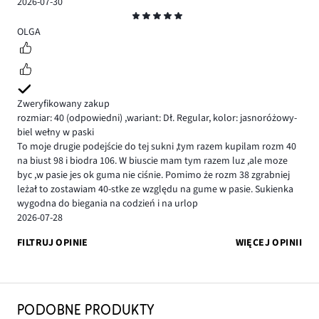
2026-07-30
Ocena
5
OLGA
Zweryfikowany zakup
rozmiar: 40
(odpowiedni)
,
wariant: Dł. Regular,
kolor: jasnoróżowy-
biel wełny w paski
To moje drugie podejście do tej sukni ,tym razem kupilam rozm 40
na biust 98 i biodra 106. W biuscie mam tym razem luz ,ale moze
byc ,w pasie jes ok guma nie ciśnie. Pomimo że rozm 38 zgrabniej
leżał to zostawiam 40-stke ze względu na gume w pasie. Sukienka
wygodna do biegania na codzień i na urlop
2026-07-28
FILTRUJ OPINIE
WIĘCEJ OPINII
PODOBNE PRODUKTY