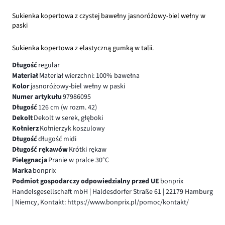
Sukienka kopertowa z czystej bawełny jasnoróżowy-biel wełny w
paski
Sukienka kopertowa z elastyczną gumką w talii.
Długość
regular
Materiał
Materiał wierzchni: 100% bawełna
Kolor
jasnoróżowy-biel wełny w paski
Numer artykułu
97986095
Długość
126 cm (w rozm. 42)
Dekolt
Dekolt w serek, głęboki
Kołnierz
Kołnierzyk koszulowy
Długość
długość midi
Długość rękawów
Krótki rękaw
Pielęgnacja
Pranie w pralce 30°C
Marka
bonprix
Podmiot gospodarczy odpowiedzialny przed UE
bonprix
Handelsgesellschaft mbH | Haldesdorfer Straße 61 | 22179 Hamburg
| Niemcy, Kontakt: https://www.bonprix.pl/pomoc/kontakt/