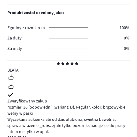
0.
głosów
ilość
1,
1.
głosów
ilość
Produkt został oceniony jako:
0.
głosów
0.
Zgodny z rozmiarem
100%
Za duży
0%
Za mały
0%
Ocena
5
BEATA
Zweryfikowany zakup
rozmiar: 36
(odpowiedni)
,
wariant: Dł. Regular,
kolor: brązowy-biel
wełny w paski
Wyczekana sukienka ale od dzis ulubiona, swietna bawelna,
sprawia wrazenie grubszej ale tylko pozornie, nadaje sie do pracy
latem nie tylko w upal.