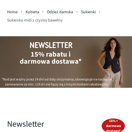
Home
Kobieta
Odzież damska
Sukienki
Sukienka midi z czystej bawełny
NEWSLETTER
15% rabatu i
darmowa dostawa*
*Kod jest ważny przez 14 dni od daty otrzymania, obowiązuje na następne
zamówienie za min.
119 zł
i nie łączy się z innymi kodami rabatowymi.
Newsletter
15% +
darmowa
dostawa*