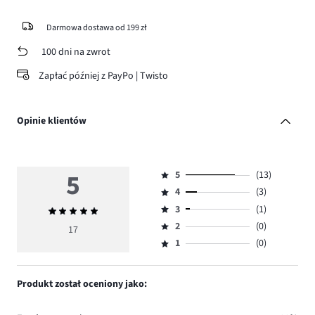
Darmowa dostawa od 199 zł
100 dni na zwrot
Zapłać później z PayPo | Twisto
Opinie klientów
5
5
(13)
Ocena
4
(3)
5,
Ocena
ilość
3
(1)
Średnia
4,
Ocena
głosów
ocena
ilość
2
(0)
3,
17
Ocena
13.
5
głosów
ilość
1
(0)
2,
Ocena
3.
głosów
ilość
1,
1.
głosów
ilość
Produkt został oceniony jako:
0.
głosów
0.