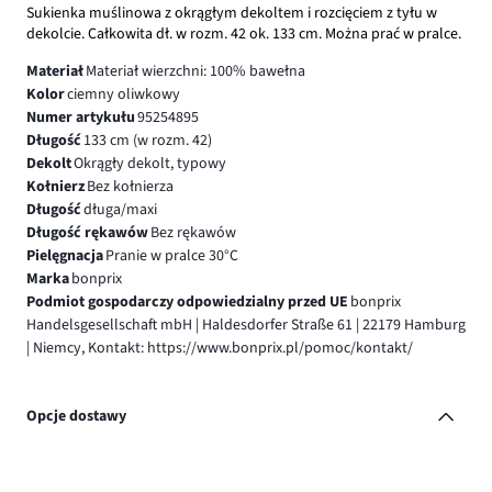
Sukienka muślinowa z okrągłym dekoltem i rozcięciem z tyłu w
dekolcie. Całkowita dł. w rozm. 42 ok. 133 cm. Można prać w pralce.
Materiał
Materiał wierzchni: 100% bawełna
Kolor
ciemny oliwkowy
Numer artykułu
95254895
Długość
133 cm (w rozm. 42)
Dekolt
Okrągły dekolt, typowy
Kołnierz
Bez kołnierza
Długość
długa/maxi
Długość rękawów
Bez rękawów
Pielęgnacja
Pranie w pralce 30°C
Marka
bonprix
Podmiot gospodarczy odpowiedzialny przed UE
bonprix
Handelsgesellschaft mbH | Haldesdorfer Straße 61 | 22179 Hamburg
| Niemcy, Kontakt: https://www.bonprix.pl/pomoc/kontakt/
Opcje dostawy