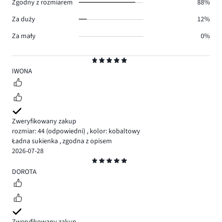
Zgodny z rozmiarem
88%
Za duży
12%
Za mały
0%
Ocena
5
IWONA
Zweryfikowany zakup
rozmiar: 44
(odpowiedni)
,
kolor: kobaltowy
Ładna sukienka , zgodna z opisem
2026-07-28
Ocena
5
DOROTA