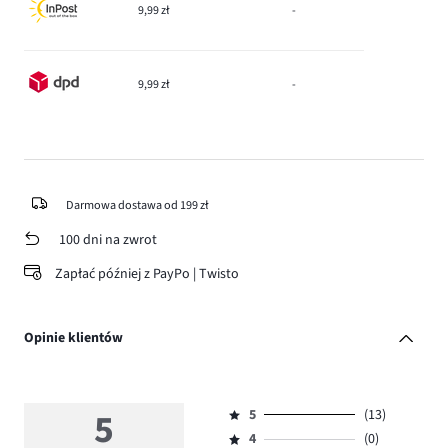
9,99 zł
-
9,99 zł
-
Darmowa dostawa od 199 zł
100 dni na zwrot
Zapłać później z PayPo | Twisto
Opinie klientów
5
5
(13)
Ocena
4
(0)
5,