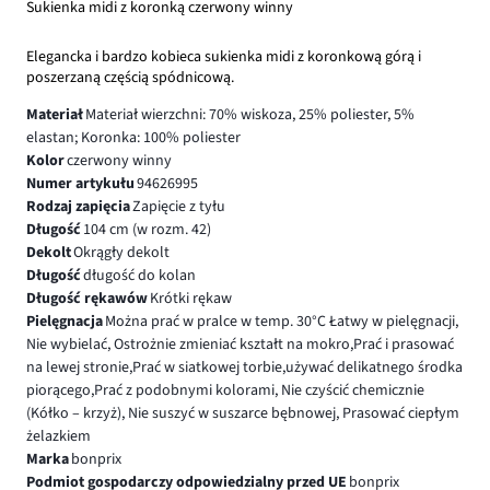
Sukienka midi z koronką czerwony winny
Elegancka i bardzo kobieca sukienka midi z koronkową górą i
poszerzaną częścią spódnicową.
Materiał
Materiał wierzchni: 70% wiskoza, 25% poliester, 5%
elastan; Koronka: 100% poliester
Kolor
czerwony winny
Numer artykułu
94626995
Rodzaj zapięcia
Zapięcie z tyłu
Długość
104 cm (w rozm. 42)
Dekolt
Okrągły dekolt
Długość
długość do kolan
Długość rękawów
Krótki rękaw
Pielęgnacja
Można prać w pralce w temp. 30°C Łatwy w pielęgnacji,
Nie wybielać, Ostrożnie zmieniać kształt na mokro,Prać i prasować
na lewej stronie,Prać w siatkowej torbie,używać delikatnego środka
piorącego,Prać z podobnymi kolorami, Nie czyścić chemicznie
(Kółko – krzyż), Nie suszyć w suszarce bębnowej, Prasować ciepłym
żelazkiem
Marka
bonprix
Podmiot gospodarczy odpowiedzialny przed UE
bonprix