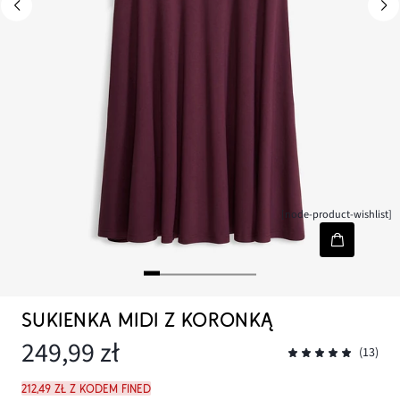
[node-product-wishlist]
SUKIENKA MIDI Z KORONKĄ
249,99 zł
(13)
212,49 zł z kodem FINED