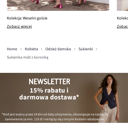
Kolekcja: Weselni goście
Kolekc
Zobacz więcej
Zobac
Home
Kobieta
Odzież damska
Sukienki
Sukienka midi z koronką
NEWSLETTER
15% rabatu i
darmowa dostawa*
*Kod jest ważny przez 14 dni od daty otrzymania, obowiązuje na następne
zamówienie za min.
119 zł
i nie łączy się z innymi kodami rabatowymi.