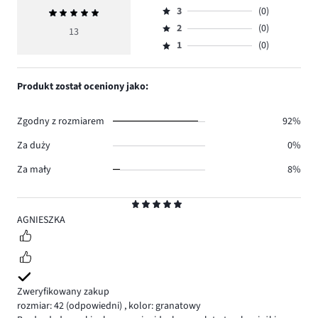
Ocena
ilość
3
(0)
Średnia
4,
Ocena
głosów
ocena
ilość
2
(0)
3,
13
Ocena
13.
5
głosów
ilość
1
(0)
2,
Ocena
0.
głosów
ilość
1,
0.
głosów
ilość
Produkt został oceniony jako:
0.
głosów
0.
Zgodny z rozmiarem
92%
Za duży
0%
Za mały
8%
Ocena
5
AGNIESZKA
Zweryfikowany zakup
rozmiar: 42
(odpowiedni)
,
kolor: granatowy