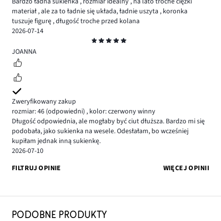
Bardzo ładna sukienka , rozmiar idealny , na lato troche ciężki
materiał , ale za to ładnie się układa, ładnie uszyta , koronka
tuszuje figurę , długość troche przed kolana
2026-07-14
Ocena
5
JOANNA
Zweryfikowany zakup
rozmiar: 46
(odpowiedni)
,
kolor: czerwony winny
Długość odpowiednia, ale mogłaby być ciut dłuższa. Bardzo mi się
podobała, jako sukienka na wesele. Odesłałam, bo wcześniej
kupiłam jednak inną sukienkę.
2026-07-10
FILTRUJ OPINIE
WIĘCEJ OPINII
PODOBNE PRODUKTY