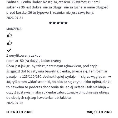
Ładna sukienka i kolor. Noszę 34, czasem 36, wzrost 157 cm i
sukienka 36 jest dobra, nie za długa i nie za luźna, u mnie długość
przed kostkę. 36 to typowe S, rozmiar nie jest zawyżony.
2026-07-31
Ocena
5
MARZENA
Zweryfikowany zakup
rozmiar: 50
(za duży)
,
kolor: czarny
Góra jest jak gruby tshirt, z szerszym rękawkiem, pod szyją
ściągacz! dół to sztywna bawełna, cienka, gniecie się. Ten rozmiar
pasuje na 125/110/130. Jednak lepiej wydaje mi się, ze wyglądam w
48, tylko tam widać schabiki, bo bluzka się z tyłu lekko opina, ale że
to bawełna to podczas chodzenia się lepiej układa i tak nie kłują w
oczy ;) zostawiam jako sukienkę całoroczną, w chłodniejsze okresy
do ciepłych rajstop i sweterka lub żakietu
2026-07-25
FILTRUJ OPINIE
WIĘCEJ OPINII