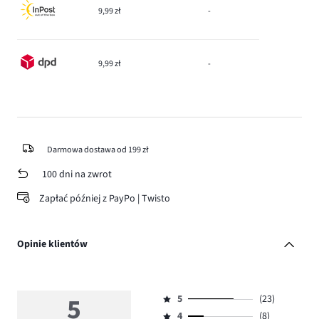
9,99 zł
-
9,99 zł
-
Darmowa dostawa od 199 zł
100 dni na zwrot
Zapłać później z PayPo | Twisto
Opinie klientów
5
5
(23)
Ocena
4
(8)