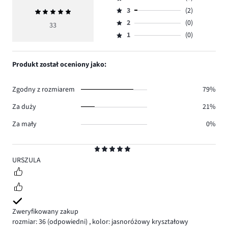
5,
Ocena
ilość
3
(2)
Średnia
4,
Ocena
głosów
ocena
ilość
2
(0)
3,
33
Ocena
23.
5
głosów
ilość
1
(0)
2,
Ocena
8.
głosów
ilość
1,
2.
głosów
ilość
Produkt został oceniony jako:
0.
głosów
0.
Zgodny z rozmiarem
79%
Za duży
21%
Za mały
0%
Ocena
5
URSZULA
Zweryfikowany zakup
rozmiar: 36
(odpowiedni)
,
kolor: jasnoróżowy kryształowy