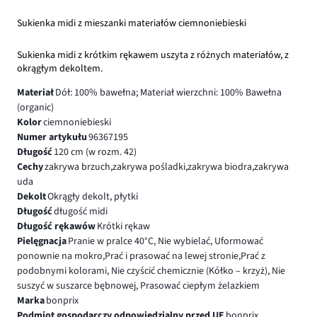
Sukienka midi z mieszanki materiałów ciemnoniebieski
Sukienka midi z krótkim rękawem uszyta z różnych materiałów, z
okrągłym dekoltem.
Materiał
Dół: 100% bawełna; Materiał wierzchni: 100% Bawełna
(organic)
Kolor
ciemnoniebieski
Numer artykułu
96367195
Długość
120 cm (w rozm. 42)
Cechy
zakrywa brzuch,zakrywa pośladki,zakrywa biodra,zakrywa
uda
Dekolt
Okrągły dekolt, płytki
Długość
długość midi
Długość rękawów
Krótki rękaw
Pielęgnacja
Pranie w pralce 40°C, Nie wybielać, Uformować
ponownie na mokro,Prać i prasować na lewej stronie,Prać z
podobnymi kolorami, Nie czyścić chemicznie (Kółko – krzyż), Nie
suszyć w suszarce bębnowej, Prasować ciepłym żelazkiem
Marka
bonprix
Podmiot gospodarczy odpowiedzialny przed UE
bonprix