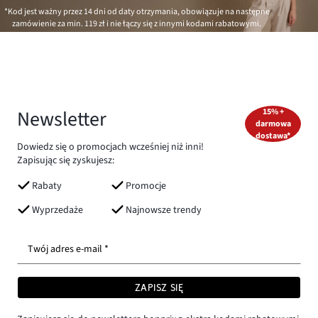
*Kod jest ważny przez 14 dni od daty otrzymania, obowiązuje na następne
zamówienie za min.
119 zł
i nie łączy się z innymi kodami rabatowymi.
Newsletter
15% +
darmowa
dostawa*
Dowiedz się o promocjach wcześniej niż inni!
Zapisując się zyskujesz:
Rabaty
Promocje
Wyprzedaże
Najnowsze trendy
Twój adres e-mail *
ZAPISZ SIĘ