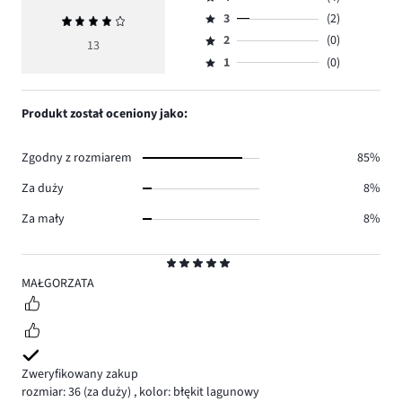
5,
Ocena
ilość
3
(2)
Średnia
4,
Ocena
głosów
ocena
ilość
2
(0)
3,
13
Ocena
7.
4
głosów
ilość
1
(0)
2,
Ocena
4.
głosów
ilość
1,
2.
głosów
ilość
Produkt został oceniony jako:
0.
głosów
0.
Zgodny z rozmiarem
85%
Za duży
8%
Za mały
8%
Ocena
5
MAŁGORZATA
Zweryfikowany zakup
rozmiar: 36
(za duży)
,
kolor: błękit lagunowy