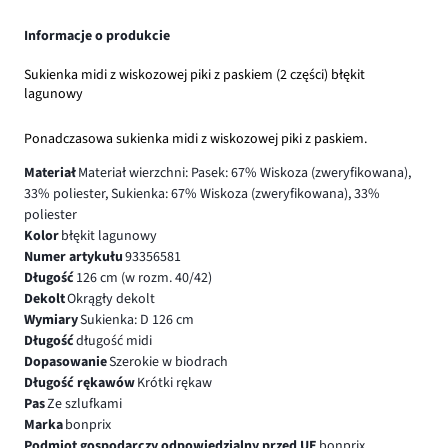
Informacje o produkcie
Sukienka midi z wiskozowej piki z paskiem (2 części) błękit
lagunowy
Ponadczasowa sukienka midi z wiskozowej piki z paskiem.
Materiał
Materiał wierzchni: Pasek: 67% Wiskoza (zweryfikowana),
33% poliester, Sukienka: 67% Wiskoza (zweryfikowana), 33%
poliester
Kolor
błękit lagunowy
Numer artykułu
93356581
Długość
126 cm (w rozm. 40/42)
Dekolt
Okrągły dekolt
Wymiary
Sukienka: D 126 cm
Długość
długość midi
Dopasowanie
Szerokie w biodrach
Długość rękawów
Krótki rękaw
Pas
Ze szlufkami
Marka
bonprix
Podmiot gospodarczy odpowiedzialny przed UE
bonprix