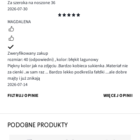
Za szeroka na noszone 36
2026-07-30
Ocena
5
MAGDALENA
Zweryfikowany zakup
rozmiar: 40
(odpowiedni)
,
kolor: błękit lagunowy
Piękny kolor jak na zdjęciu .Bardzo kobieca sukienka .Materiał nie
za cienki ..w sam raz ... Bardzo lekko podkreśla fałdki ....ale dobre
majty i już znikają
2026-07-14
FILTRUJ OPINIE
WIĘCEJ OPINII
PODOBNE PRODUKTY