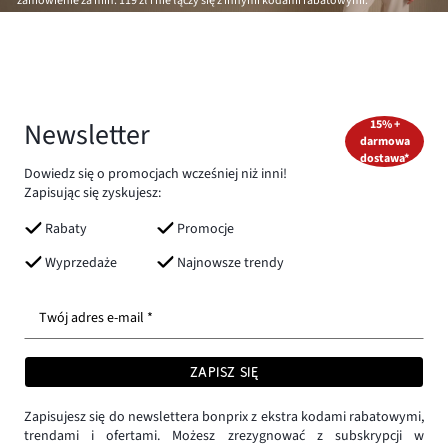
zamówienie za min.
119 zł
i nie łączy się z innymi kodami rabatowymi.
Newsletter
15% +
darmowa
dostawa*
Dowiedz się o promocjach wcześniej niż inni!
Zapisując się zyskujesz:
Rabaty
Promocje
Wyprzedaże
Najnowsze trendy
Twój adres e-mail *
ZAPISZ SIĘ
Zapisujesz się do newslettera bonprix z ekstra kodami rabatowymi,
trendami i ofertami. Możesz zrezygnować z subskrypcji w