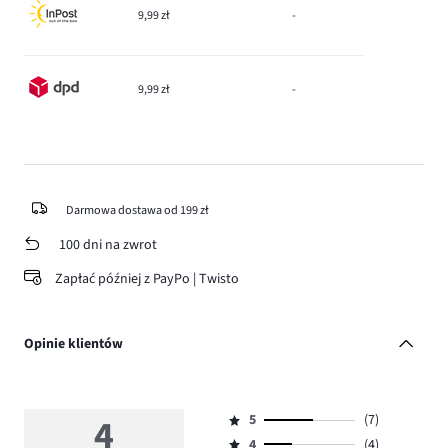
9,99 zł
-
9,99 zł
-
Darmowa dostawa od 199 zł
100 dni na zwrot
Zapłać później z PayPo | Twisto
Opinie klientów
4
5
(7)
Ocena
4
(4)