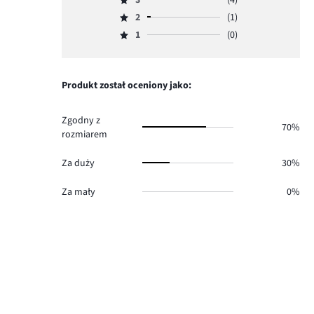
4,
Ocena
głosów
ilość
2
(1)
3,
Ocena
14.
głosów
ilość
1
(0)
2,
Ocena
1.
głosów
ilość
1,
4.
głosów
ilość
1.
głosów
Produkt został oceniony jako:
0.
Zgodny z
70%
rozmiarem
Za duży
30%
Za mały
0%