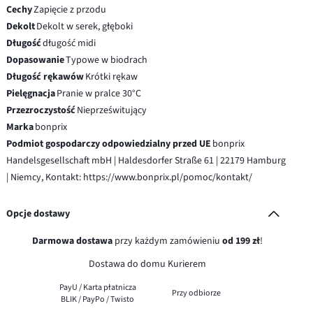
Cechy
Zapięcie z przodu
Dekolt
Dekolt w serek, głęboki
Długość
długość midi
Dopasowanie
Typowe w biodrach
Długość rękawów
Krótki rękaw
Pielęgnacja
Pranie w pralce 30°C
Przezroczystość
Nieprześwitujący
Marka
bonprix
Podmiot gospodarczy odpowiedzialny przed UE
bonprix
Handelsgesellschaft mbH | Haldesdorfer Straße 61 | 22179 Hamburg
| Niemcy, Kontakt: https://www.bonprix.pl/pomoc/kontakt/
Opcje dostawy
Darmowa dostawa
przy każdym zamówieniu
od 199 zł
!
Dostawa do domu Kurierem
PayU / Karta płatnicza
Przy odbiorze
BLIK / PayPo / Twisto