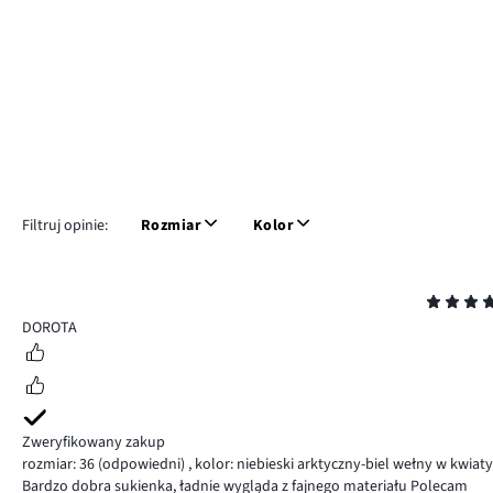
Filtruj opinie:
Rozmiar
Kolor
Ocena
5
DOROTA
Zweryfikowany zakup
rozmiar: 36
(odpowiedni)
,
kolor: niebieski arktyczny-biel wełny w kwiaty
Bardzo dobra sukienka, ładnie wygląda z fajnego materiału Polecam