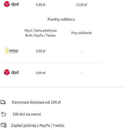
9,99 zł
13,50 zł
Punkty odbioru
PayU / Karta płatnicza
Przy odbiorze
BLIK / PayPo / Twisto
9,99 zł
-
9,99 zł
-
Darmowa dostawa od 199 zł
100 dni na zwrot
Zapłać później z PayPo | Twisto