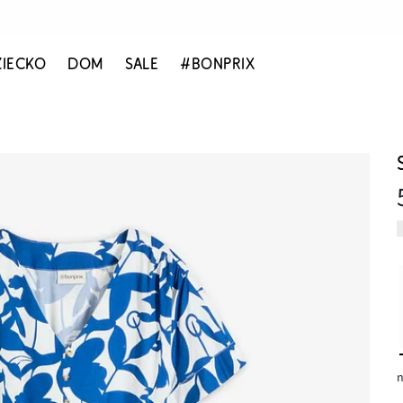
ZIECKO
DOM
SALE
#BONPRIX
n