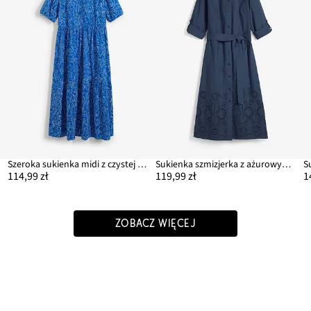
Szeroka sukienka midi z czystej bawełny
Sukienka szmizjerka z ażurowym haftem
114,99 zł
119,99 zł
1
ZOBACZ WIĘCEJ