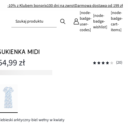
-10% z Klubem bonprix
100 dni na zwrot
Darmowa dostawa od 199 zł
[node-
[node-
[node-
badge-
badge-
Szukaj produktu
badge-
user-
cart-
wishlist]
codes]
items]
SUKIENKA MIDI
54,99 zł
(20)
iebieski arktyczny-biel wełny w kwiaty