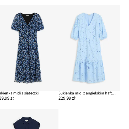
ukienka midi z siateczki
Sukienka midi z angielskim haftem, uszyta z czystej bawełny
39,99 zł
229,99 zł