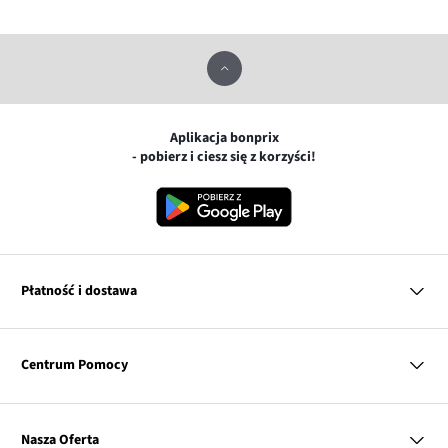
Aplikacja bonprix
- pobierz i ciesz się z korzyści!
Płatność i dostawa
MasterCard
Centrum Pomocy
Płatność online (PayU)
VISA
BLIK
Pytania i odpowiedzi
Google pay
Dostawa i płatność
Nasza Oferta