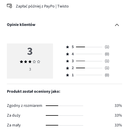
Zapłać później z PayPo | Twisto
Opinie klientów
3
5
(1)
Ocena
4
(0)
5,
Ocena
ilość
3
(1)
Średnia
4,
Ocena
głosów
ocena
ilość
2
(1)
3,
3
Ocena
1.
3
głosów
ilość
1
(0)
2,
Ocena
0.
głosów
ilość
1,
1.
głosów
ilość
Produkt został oceniony jako:
1.
głosów
0.
Zgodny z rozmiarem
33%
Za duży
33%
Za mały
33%