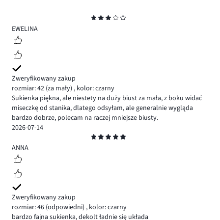
Ocena
3
EWELINA
Zweryfikowany zakup
rozmiar: 42
(za mały)
,
kolor: czarny
Sukienka piękna, ale niestety na duży biust za mała, z boku widać
miseczkę od stanika, dlatego odsyłam, ale generalnie wygląda
bardzo dobrze, polecam na raczej mniejsze biusty.
2026-07-14
Ocena
5
ANNA
Zweryfikowany zakup
rozmiar: 46
(odpowiedni)
,
kolor: czarny
bardzo fajna sukienka, dekolt ładnie się układa