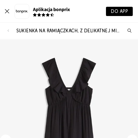
Aplikacja bonprix
DO APP
SUKIENKA NA RAMIĄCZKACH, Z DELIKATNEJ MIESZANKI WISKOZY
Szu
pr