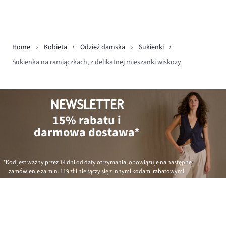
Home
Kobieta
Odzież damska
Sukienki
Sukienka na ramiączkach, z delikatnej mieszanki wiskozy
NEWSLETTER
15% rabatu i
darmowa dostawa*
*Kod jest ważny przez 14 dni od daty otrzymania, obowiązuje na następne
zamówienie za min.
119 zł
i nie łączy się z innymi kodami rabatowymi.