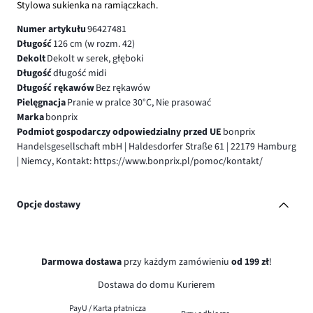
Stylowa sukienka na ramiączkach.
Numer artykułu
96427481
Długość
126 cm (w rozm. 42)
Dekolt
Dekolt w serek, głęboki
Długość
długość midi
Długość rękawów
Bez rękawów
Pielęgnacja
Pranie w pralce 30°C, Nie prasować
Marka
bonprix
Podmiot gospodarczy odpowiedzialny przed UE
bonprix
Handelsgesellschaft mbH | Haldesdorfer Straße 61 | 22179 Hamburg
| Niemcy, Kontakt: https://www.bonprix.pl/pomoc/kontakt/
Opcje dostawy
Darmowa dostawa
przy każdym zamówieniu
od 199 zł
!
Dostawa do domu Kurierem
PayU / Karta płatnicza