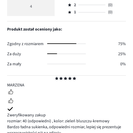
Ocena
głosów
ocena
ilość
2
(0)
3,
4
Ocena
2.
4
głosów
ilość
1
(0)
2,
Ocena
1.
głosów
ilość
1,
1.
głosów
ilość
Produkt został oceniony jako:
0.
głosów
0.
Zgodny z rozmiarem
75%
Za duży
25%
Za mały
0%
Ocena
5
MARZENA
Zweryfikowany zakup
rozmiar: 40
(odpowiedni)
,
kolor: zieleń bluszczu-kremowy
Bardzo ładna sukienka, odpowiedni rozmiar, lepiej się prezentuje