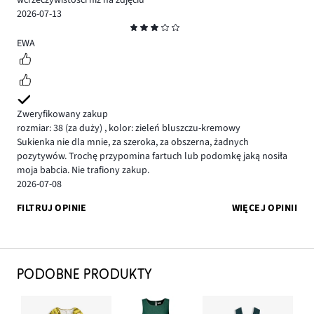
wcrzeczywistości niż na zdjęciu
2026-07-13
Ocena
3
EWA
Zweryfikowany zakup
rozmiar: 38
(za duży)
,
kolor: zieleń bluszczu-kremowy
Sukienka nie dla mnie, za szeroka, za obszerna, żadnych
pozytywów. Trochę przypomina fartuch lub podomkę jaką nosiła
moja babcia. Nie trafiony zakup.
2026-07-08
FILTRUJ OPINIE
WIĘCEJ OPINII
PODOBNE PRODUKTY