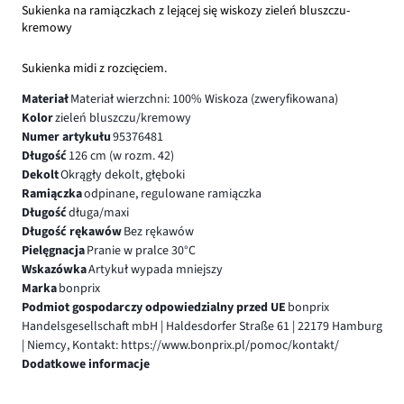
Sukienka na ramiączkach z lejącej się wiskozy zieleń bluszczu-
kremowy
Sukienka midi z rozcięciem.
Materiał
Materiał wierzchni: 100% Wiskoza (zweryfikowana)
Kolor
zieleń bluszczu/kremowy
Numer artykułu
95376481
Długość
126 cm (w rozm. 42)
Dekolt
Okrągły dekolt, głęboki
Ramiączka
odpinane, regulowane ramiączka
Długość
długa/maxi
Długość rękawów
Bez rękawów
Pielęgnacja
Pranie w pralce 30°C
Wskazówka
Artykuł wypada mniejszy
Marka
bonprix
Podmiot gospodarczy odpowiedzialny przed UE
bonprix
Handelsgesellschaft mbH | Haldesdorfer Straße 61 | 22179 Hamburg
| Niemcy, Kontakt: https://www.bonprix.pl/pomoc/kontakt/
Dodatkowe informacje