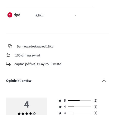
9,99 zł
-
Darmowa dostawa od 199 zł
100 dni na zwrot
Zapłać później z PayPo | Twisto
Opinie klientów
4
5
(2)
Ocena
4
(1)
5,
Ocena
ilość
3
(1)
Średnia
4,