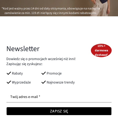
*Kod jest ważny przez 14 dni od daty otrzymania, obowiązuje na następne
zamówienie za min.
119 zł
i nie łączy się z innymi kodami rabatowymi.
Newsletter
15% +
darmowa
dostawa*
Dowiedz się o promocjach wcześniej niż inni!
Zapisując się zyskujesz:
Rabaty
Promocje
Wyprzedaże
Najnowsze trendy
Twój adres e-mail *
ZAPISZ SIĘ