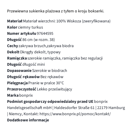
Przewiewna sukienka plażowa z tyłem o kroju bokserki.
Materiał
Materiał wierzchni: 100% Wiskoza (zweryfikowana)
Kolor
ciemny turkus
Numer artykułu
97644595
Długość
86 cm (w rozm. 38)
Cechy
zakrywa brzuch,zakrywa biodra
Dekolt
Okrągły dekolt, typowy
Ramiączka
szerokie ramiączka, ramiączka bez regulacji
Długość
długość mini
Dopasowanie
Szerokie w biodrach
Długość rękawów
Bez rękawów
Pielęgnacja
Pranie w pralce 30°C
Przezroczystość
Lekko prześwitujący
Marka
bonprix
Podmiot gospodarczy odpowiedzialny przed UE
bonprix
Handelsgesellschaft mbH | Haldesdorfer Straße 61 | 22179 Hamburg
| Niemcy, Kontakt: https://www.bonprix.pl/pomoc/kontakt/
Dodatkowe informacje