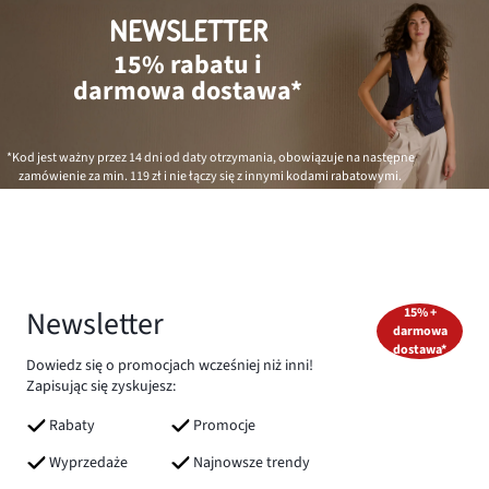
NEWSLETTER
15% rabatu i
darmowa dostawa*
*Kod jest ważny przez 14 dni od daty otrzymania, obowiązuje na następne
zamówienie za min.
119 zł
i nie łączy się z innymi kodami rabatowymi.
Newsletter
15% +
darmowa
dostawa*
Dowiedz się o promocjach wcześniej niż inni!
Zapisując się zyskujesz:
Rabaty
Promocje
Wyprzedaże
Najnowsze trendy