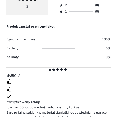
4,
Ocena
głosów
ocena
ilość
2
(0)
3,
2
Ocena
2.
5
głosów
ilość
1
(0)
2,
Ocena
0.
głosów
ilość
1,
0.
głosów
ilość
Produkt został oceniony jako:
0.
głosów
0.
Zgodny z rozmiarem
100%
Za duży
0%
Za mały
0%
Ocena
5
MARIOLA
Zweryfikowany zakup
rozmiar: 36
(odpowiedni)
,
kolor: ciemny turkus
Bardzo fajna sukienka, materiał cieniutki, odpowiednia na gorące