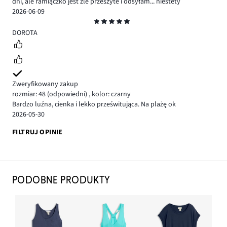
dni, ale ramiączko jest źle przeszyte i odsyłam... niestety
2026-06-09
Ocena
5
DOROTA
Zweryfikowany zakup
rozmiar: 48
(odpowiedni)
,
kolor: czarny
Bardzo luźna, cienka i lekko prześwitująca. Na plażę ok
2026-05-30
FILTRUJ OPINIE
PODOBNE PRODUKTY