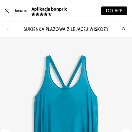
Aplikacja bonprix
DO APP
SUKIENKA PLAŻOWA Z LEJĄCEJ WISKOZY
Szu
pr