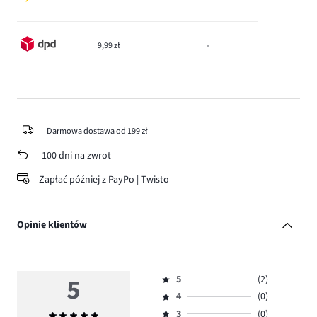
9,99 zł
-
Darmowa dostawa od 199 zł
100 dni na zwrot
Zapłać później z PayPo | Twisto
Opinie klientów
5
5
(2)
Ocena
4
(0)
5,
Ocena
ilość
3
(0)
Średnia