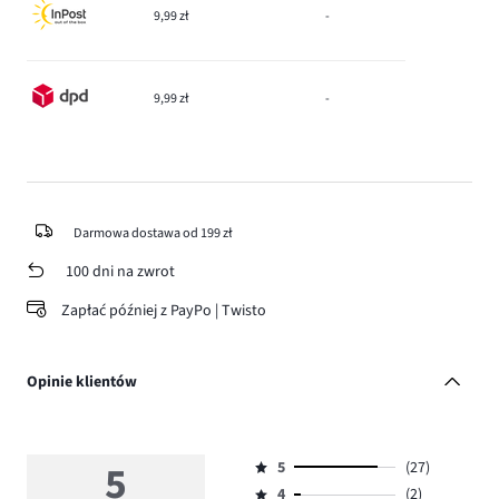
9,99 zł
-
9,99 zł
-
Darmowa dostawa od 199 zł
100 dni na zwrot
Zapłać później z PayPo | Twisto
Opinie klientów
5
5
(27)
Ocena
4
(2)