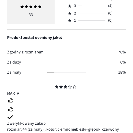
5,
Ocena
ilość
3
(4)
Średnia
4,
Ocena
głosów
ocena
ilość
2
(0)
3,
33
Ocena
27.
5
głosów
ilość
1
(0)
2,
Ocena
2.
głosów
ilość
1,
4.
głosów
ilość
Produkt został oceniony jako:
0.
głosów
0.
Zgodny z rozmiarem
76%
Za duży
6%
Za mały
18%
Ocena
3
MARTA
Zweryfikowany zakup
rozmiar: 44
(za mały)
,
kolor: ciemnoniebieski+głęboki czerwony