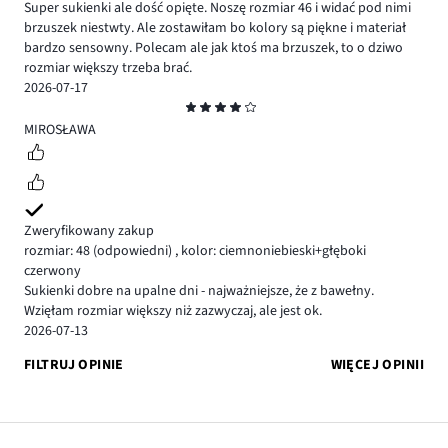
Super sukienki ale dość opięte. Noszę rozmiar 46 i widać pod nimi
brzuszek niestwty. Ale zostawiłam bo kolory są piękne i materiał
bardzo sensowny. Polecam ale jak ktoś ma brzuszek, to o dziwo
rozmiar większy trzeba brać.
2026-07-17
Ocena
4
MIROSŁAWA
Zweryfikowany zakup
rozmiar: 48
(odpowiedni)
,
kolor: ciemnoniebieski+głęboki
czerwony
Sukienki dobre na upalne dni - najważniejsze, że z bawełny.
Wzięłam rozmiar większy niż zazwyczaj, ale jest ok.
2026-07-13
FILTRUJ OPINIE
WIĘCEJ OPINII