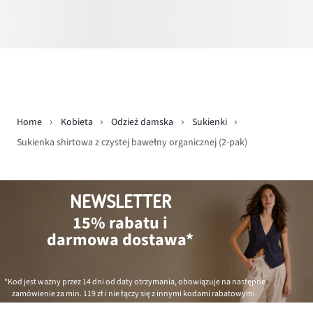
Home
Kobieta
Odzież damska
Sukienki
Sukienka shirtowa z czystej bawełny organicznej (2-pak)
NEWSLETTER
15% rabatu i
darmowa dostawa*
*Kod jest ważny przez 14 dni od daty otrzymania, obowiązuje na następne
zamówienie za min.
119 zł
i nie łączy się z innymi kodami rabatowymi.