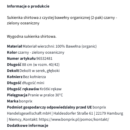
Informacje o produkcie
Sukienka shirtowa z czystej bawełny organicznej (2-pak) czarny -
zielony oceaniczny
Wygodna sukienka shirtowa.
Materiał
Materiał wierzchni: 100% Bawełna (organic)
Kolor
czarny - zielony oceaniczny
Numer artykułu
96532481
Długość
88 cm (w rozm. 40/42)
Dekolt
Dekolt w serek, głęboki
Kołnierz
Bez kołnierza
Długość
długość mini
Długość rękawów
Krótki rękaw
Pielęgnacja
Pranie w pralce 30°C
Marka
bonprix
Podmiot gospodarczy odpowiedzialny przed UE
bonprix
Handelsgesellschaft mbH | Haldesdorfer Straße 61 | 22179 Hamburg
| Niemcy, Kontakt: https://www.bonprix.pl/pomoc/kontakt/
Dodatkowe informacje