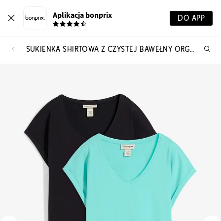
Aplikacja bonprix
DO APP
SUKIENKA SHIRTOWA Z CZYSTEJ BAWEŁNY ORGANICZNEJ (2-PAK)
Szu
pr