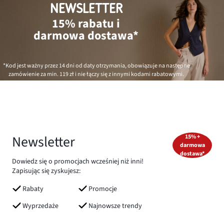
NEWSLETTER
15% rabatu i
darmowa dostawa*
*Kod jest ważny przez 14 dni od daty otrzymania, obowiązuje na następne
zamówienie za min.
119 zł
i nie łączy się z innymi kodami rabatowymi.
Newsletter
15% +
darmowa
dostawa*
Dowiedz się o promocjach wcześniej niż inni!
Zapisując się zyskujesz:
Rabaty
Promocje
Wyprzedaże
Najnowsze trendy