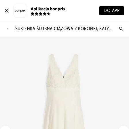
Aplikacja bonprix
DO APP
SUKIENKA ŚLUBNA CIĄŻOWA Z KORONKI, SATYNY I ŻORŻETY
Szu
pr