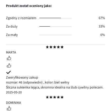
0.
głosów
ilość
Produkt został oceniony jako:
0.
głosów
0.
Zgodny z rozmiarem
67%
Za duży
33%
Za mały
0%
Ocena
5
MARTA
Zweryfikowany zakup
rozmiar: 46
(odpowiedni)
,
kolor: biel wełny
Śliczna sukienka lejąca, skromna idealna na ślub cywilny polecam.
2025-05-20
Ocena
5
DOMINIKA