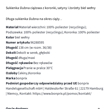
Sukienka ślubna ciążowa z koronki, satyny i żorżety biel wełny
Długa sukienka ślubna na okres ciąży. .
Materiał
Materiał wierzchni: 100% poliester (recyclingu);
Podszewka: 100% poliester (recyclingu); Koronka: 100% poliester
Kolor
biel wełny
Numer artykułu
96288595
Długość
138 cm (w rozm. 36/38)
Dekolt
Dekolt w serek, głęboki
Długość
długa/maxi
Długość rękawów
Bez rękawów
Pielęgnacja
Pranie w pralce 30°C
Ozdoby
Cekiny,Koronka
Marka
bonprix
Podmiot gospodarczy odpowiedzialny przed UE
bonprix
Handelsgesellschaft mbH | Haldesdorfer Straße 61 | 22179 Hamburg
| Niemcy, Kontakt: https://www.bonprix.pl/pomoc/kontakt/
Opcje dostawy