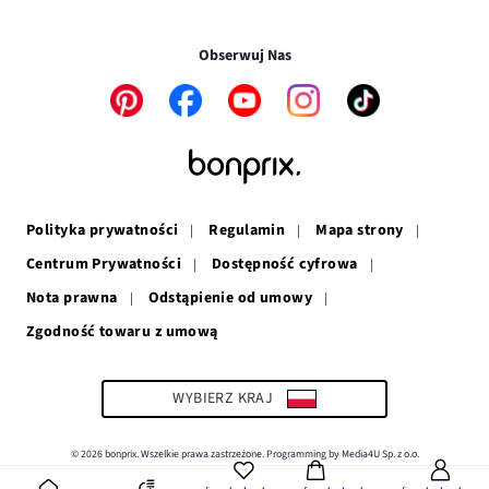
nowym
otwiera
się
w
Transakcje i płatności są bezpieczne w połączeniu SSL.
oknie
się
w
nowym
w
nowym
oknie
Obserwuj Nas
nowym
oknie
oknie
Link
Link
Link
Link
Link
otwiera
otwiera
otwiera
otwiera
otwiera
się
się
się
się
się
w
w
w
w
w
nowym
nowym
nowym
nowym
nowym
oknie
oknie
oknie
oknie
oknie
Polityka prywatności
Regulamin
Mapa strony
Centrum Prywatności
Dostępność cyfrowa
Nota prawna
Odstąpienie od umowy
Zgodność towaru z umową
Link
otwiera
się
w
WYBIERZ KRAJ
nowym
oknie
© 2026 bonprix. Wszelkie prawa zastrzeżone. Programming by Media4U Sp. z o.o.