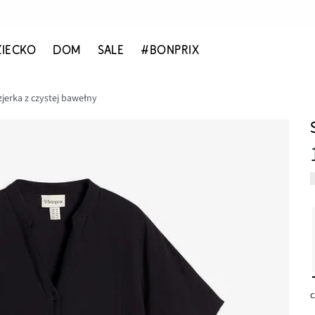
ZIECKO
DOM
SALE
#BONPRIX
jerka z czystej bawełny
c