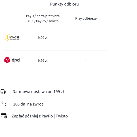
Punkty odbioru
PayU / Karta płatnicza
Przy odbiorze
BLIK / PayPo / Twisto
9,99 zł
-
9,99 zł
-
Darmowa dostawa od 199 zł
100 dni na zwrot
Zapłać później z PayPo | Twisto