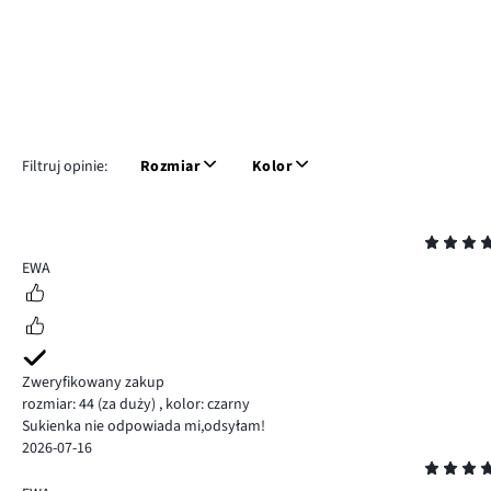
Filtruj opinie:
Rozmiar
Kolor
Ocena
5
EWA
Zweryfikowany zakup
rozmiar: 44
(za duży)
,
kolor: czarny
Sukienka nie odpowiada mi,odsyłam!
2026-07-16
Ocena
5