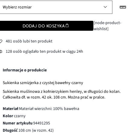
Wybierz rozmiar
[node-product-
DODAJ DO KOSZYKA
wishlist]
481 osób lubi ten produkt
128 osób oglądało ten produkt w ciągu 24h
Informacje o produkcie
Sukienka szmizjerka z czystej bawełny czarny
Sukienka muślinowa z kołnierzykiem henley, w długości do kolan.
Całkowita dł. w rozm. 42 ok. 108 cm. Można prać w pralce.
Materiał
Materiał wierzchni: 100% bawełna
Kolor
czarny
Numer artykułu
94491295
Długość
108 cm (w rozm. 42)