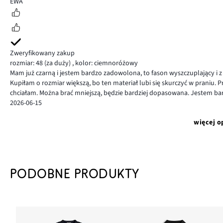
EWA
Zweryfikowany zakup
rozmiar: 48
(za duży)
,
kolor: ciemnoróżowy
Mam już czarną i jestem bardzo zadowolona, to fason wyszczuplający i z 
Kupiłam o rozmiar większą, bo ten materiał lubi się skurczyć w praniu. P
chciałam. Można brać mniejszą, będzie bardziej dopasowana. Jestem ba
2026-06-15
więcej o
PODOBNE PRODUKTY