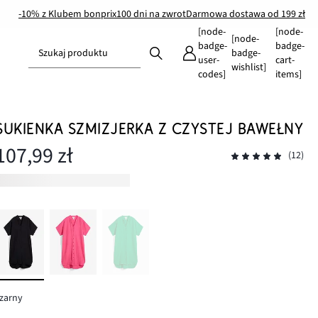
-10% z Klubem bonprix
100 dni na zwrot
Darmowa dostawa od 199 zł
[node-
[node-
[node-
badge-
badge-
Szukaj produktu
badge-
user-
cart-
wishlist]
codes]
items]
SUKIENKA SZMIZJERKA Z CZYSTEJ BAWEŁNY
107,99 zł
(12)
zarny