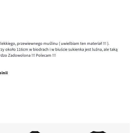
lekkiego, przewiewnego muślinu ( uwielbiam ten materiał !!! ).
rzy około 116cm w biodrach i w biuście sukienka jest luźna, ale taką
rdzo Zadowolona !!! Polecam !!!
pinii