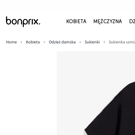
KOBIETA
MĘŻCZYZNA
D
Home
Kobieta
Odzież damska
Sukienki
Sukienka szmiz