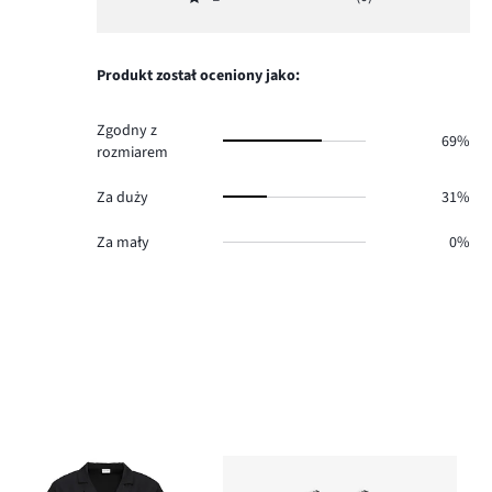
2,
Ocena
1.
głosów
ilość
1,
0.
głosów
ilość
0.
głosów
Produkt został oceniony jako:
0.
Zgodny z
69%
rozmiarem
Za duży
31%
Za mały
0%