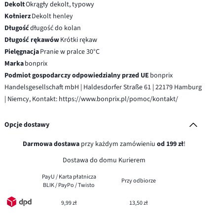
Dekolt
Okrągły dekolt, typowy
Kołnierz
Dekolt henley
Długość
długość do kolan
Długość rękawów
Krótki rękaw
Pielęgnacja
Pranie w pralce 30°C
Marka
bonprix
Podmiot gospodarczy odpowiedzialny przed UE
bonprix
Handelsgesellschaft mbH | Haldesdorfer Straße 61 | 22179 Hamburg
| Niemcy, Kontakt: https://www.bonprix.pl/pomoc/kontakt/
Opcje dostawy
Darmowa dostawa
przy każdym zamówieniu
od 199 zł
!
Dostawa do domu Kurierem
PayU / Karta płatnicza
Przy odbiorze
BLIK / PayPo / Twisto
9,99 zł
13,50 zł