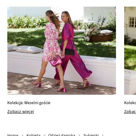
Kolekcja: Weselni goście
Kolekc
Zobacz więcej
Zobac
Home
Kobieta
Odzież damska
Sukienki