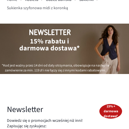
Sukienka szyfonowa midi z koronką
NEWSLETTER
15% rabatu i
darmowa dostawa*
*Kod jest ważny przez 14 dni od daty otrzymania, obowiązuje na następne
zamówienie za min.
119 zł
i nie łączy się z innymi kodami rabatowymi.
Newsletter
15% +
darmowa
dostawa*
Dowiedz się o promocjach wcześniej niż inni!
Zapisując się zyskujesz: