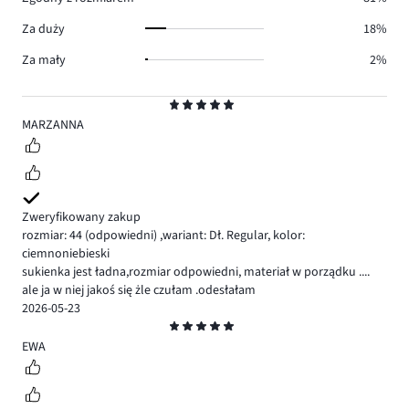
Za duży
18%
Za mały
2%
Ocena
5
MARZANNA
Zweryfikowany zakup
rozmiar: 44
(odpowiedni)
,
wariant: Dł. Regular,
kolor:
ciemnoniebieski
sukienka jest ładna,rozmiar odpowiedni, materiał w porządku ....
ale ja w niej jakoś się żle czułam .odesłałam
2026-05-23
Ocena
5
EWA