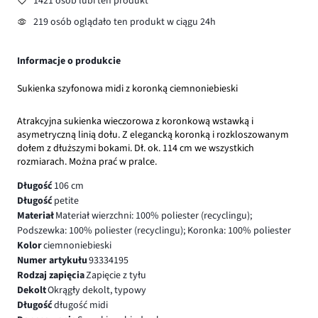
1421 osób lubi ten produkt
219 osób oglądało ten produkt w ciągu 24h
Informacje o produkcie
Sukienka szyfonowa midi z koronką ciemnoniebieski
Atrakcyjna sukienka wieczorowa z koronkową wstawką i
asymetryczną linią dołu. Z elegancką koronką i rozkloszowanym
dołem z dłuższymi bokami. Dł. ok. 114 cm we wszystkich
rozmiarach. Można prać w pralce.
Długość
106 cm
Długość
petite
Materiał
Materiał wierzchni: 100% poliester (recyclingu);
Podszewka: 100% poliester (recyclingu); Koronka: 100% poliester
Kolor
ciemnoniebieski
Numer artykułu
93334195
Rodzaj zapięcia
Zapięcie z tyłu
Dekolt
Okrągły dekolt, typowy
Długość
długość midi