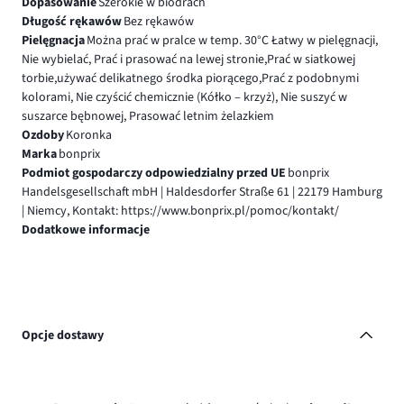
Dopasowanie
Szerokie w biodrach
Długość rękawów
Bez rękawów
Pielęgnacja
Można prać w pralce w temp. 30°C Łatwy w pielęgnacji,
Nie wybielać, Prać i prasować na lewej stronie,Prać w siatkowej
torbie,używać delikatnego środka piorącego,Prać z podobnymi
kolorami, Nie czyścić chemicznie (Kółko – krzyż), Nie suszyć w
suszarce bębnowej, Prasować letnim żelazkiem
Ozdoby
Koronka
Marka
bonprix
Podmiot gospodarczy odpowiedzialny przed UE
bonprix
Handelsgesellschaft mbH | Haldesdorfer Straße 61 | 22179 Hamburg
| Niemcy, Kontakt: https://www.bonprix.pl/pomoc/kontakt/
Dodatkowe informacje
Opcje dostawy