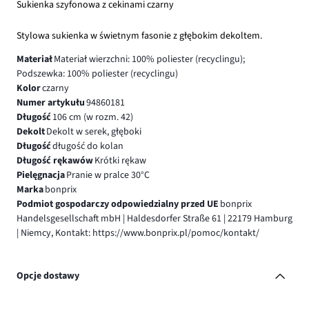
Sukienka szyfonowa z cekinami czarny
Stylowa sukienka w świetnym fasonie z głębokim dekoltem.
Materiał
Materiał wierzchni: 100% poliester (recyclingu);
Podszewka: 100% poliester (recyclingu)
Kolor
czarny
Numer artykułu
94860181
Długość
106 cm (w rozm. 42)
Dekolt
Dekolt w serek, głęboki
Długość
długość do kolan
Długość rękawów
Krótki rękaw
Pielęgnacja
Pranie w pralce 30°C
Marka
bonprix
Podmiot gospodarczy odpowiedzialny przed UE
bonprix
Handelsgesellschaft mbH | Haldesdorfer Straße 61 | 22179 Hamburg
| Niemcy, Kontakt: https://www.bonprix.pl/pomoc/kontakt/
Opcje dostawy