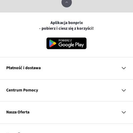
Aplikacja bonprix
- pobierz i ciesz się z korzyści!
Płatność i dostawa
MasterCard
Centrum Pomocy
Płatność online (PayU)
VISA
BLIK
Pytania i odpowiedzi
Google pay
Dostawa i płatność
Nasza Oferta
Zwroty i reklamacje
Apple pay
Pierwszy darmowy zwrot
PayPo
Kobieta
Tabele rozmiarów
Twisto
Mężczyzna