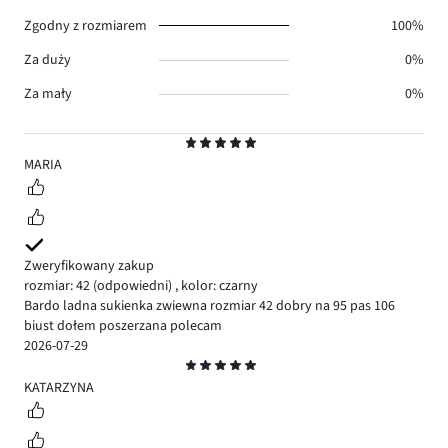
0.
Zgodny z rozmiarem
100%
Za duży
0%
Za mały
0%
Ocena
5
MARIA
Zweryfikowany zakup
rozmiar: 42
(odpowiedni)
,
kolor: czarny
Bardo ladna sukienka zwiewna rozmiar 42 dobry na 95 pas 106
biust dołem poszerzana polecam
2026-07-29
Ocena
5
KATARZYNA