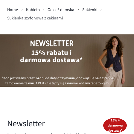
Home
Kobieta
Odzież damska
Sukienki
Sukienka szyfonowa z cekinami
NEWSLETTER
15% rabatu i
darmowa dostawa*
*Kod jest ważny przez 14 dni od daty otrzymania, obowiązuje na następne
zamówienie za min.
119 zł
i nie łączy się z innymi kodami rabatowymi.
Newsletter
15% +
darmowa
dostawa*