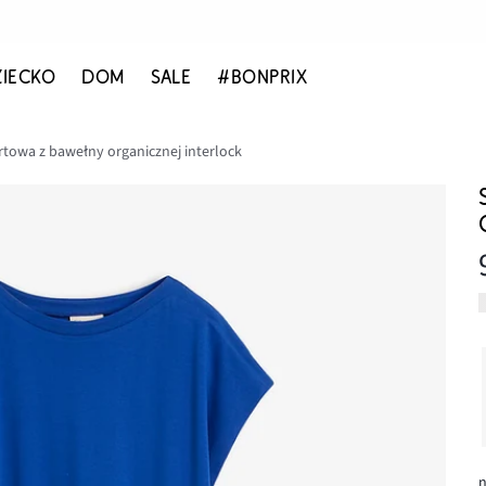
ZIECKO
DOM
SALE
#BONPRIX
rtowa z bawełny organicznej interlock
n