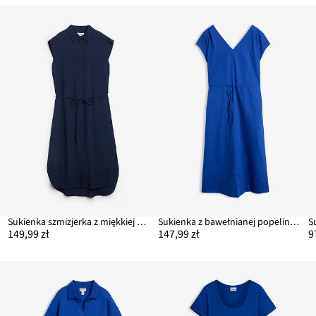
ej
Sukienka szmizjerka z miękkiej wiskozy
Sukienka z bawełnianej popeliny, z regulowanym wiązaniem
S
149,99 zł
147,99 zł
9