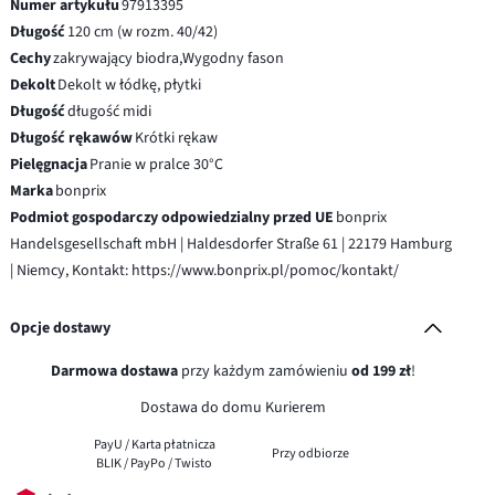
Numer artykułu
97913395
Długość
120 cm (w rozm. 40/42)
Cechy
zakrywający biodra,Wygodny fason
Dekolt
Dekolt w łódkę, płytki
Długość
długość midi
Długość rękawów
Krótki rękaw
Pielęgnacja
Pranie w pralce 30°C
Marka
bonprix
Podmiot gospodarczy odpowiedzialny przed UE
bonprix
Handelsgesellschaft mbH | Haldesdorfer Straße 61 | 22179 Hamburg
| Niemcy, Kontakt: https://www.bonprix.pl/pomoc/kontakt/
Opcje dostawy
Darmowa dostawa
przy każdym zamówieniu
od 199 zł
!
Dostawa do domu Kurierem
PayU / Karta płatnicza
Przy odbiorze
BLIK / PayPo / Twisto