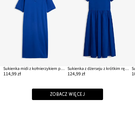
y
Sukienka midi z kołnierzykiem polo, uszyta z czystej bawełny organicznej
Sukienka z dżerseju z krótkim rękawem z mieszanki materiałów
114,99 zł
124,99 zł
1
ZOBACZ WIĘCEJ