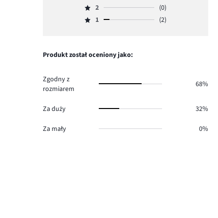
głosów
ilość
2
(0)
3,
Ocena
9.
głosów
ilość
1
(2)
2,
Ocena
6.
głosów
ilość
1,
1.
głosów
ilość
0.
głosów
Produkt został oceniony jako:
2.
Zgodny z
68%
rozmiarem
Za duży
32%
Za mały
0%