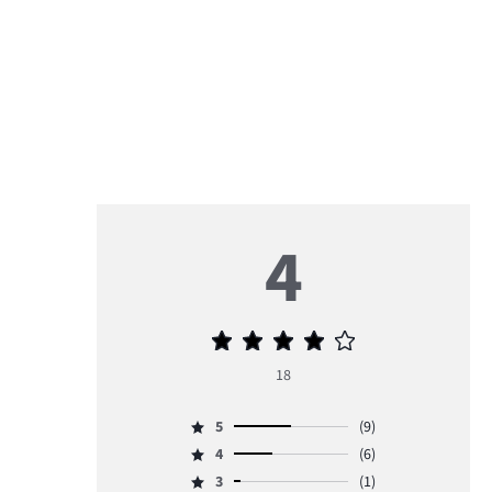
4
Średnia
ocena
18
4
5
(9)
Ocena
4
(6)
5,
Ocena
ilość
3
(1)
4,
Ocena