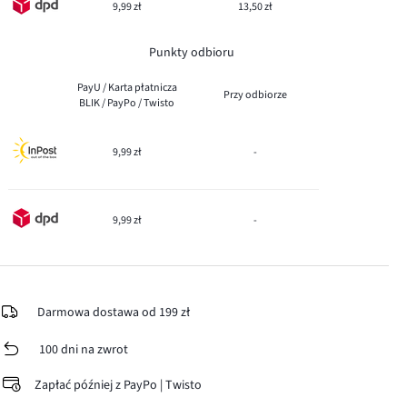
9,99 zł
13,50 zł
Punkty odbioru
PayU / Karta płatnicza
Przy odbiorze
BLIK / PayPo / Twisto
9,99 zł
-
9,99 zł
-
Darmowa dostawa od 199 zł
100 dni na zwrot
Zapłać później z PayPo | Twisto