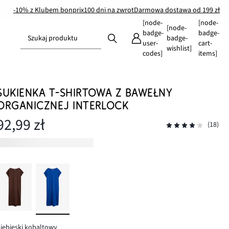
-10% z Klubem bonprix
100 dni na zwrot
Darmowa dostawa od 199 zł
[node-
[node-
[node-
badge-
badge-
Szukaj produktu
badge-
user-
cart-
wishlist]
codes]
items]
SUKIENKA T-SHIRTOWA Z BAWEŁNY
ORGANICZNEJ INTERLOCK
92,99 zł
(18)
iebieski kobaltowy