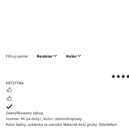
Filtruj opinie:
Rozmiar
Kolor
Ocena
4
KRYSTYNA
Zweryfikowany zakup
rozmiar: 44
(za duży)
,
kolor: ciemnobrązowy
Kolor ładny, sukienka za szeroka. Materiał dość gruby. Odesłałam