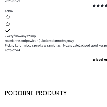
2026-07-29
Ocena
5
ANNA
Zweryfikowany zakup
rozmiar: 48
(odpowiedni)
,
kolor: ciemnobrązowy
Piękny kolor, nieco szeroka w ramionach Mozna założyć pod spód koszulk
2026-07-24
więcej o
PODOBNE PRODUKTY