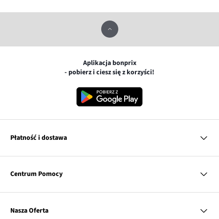
Aplikacja bonprix
- pobierz i ciesz się z korzyści!
Płatność i dostawa
MasterCard
Centrum Pomocy
Płatność online (PayU)
VISA
BLIK
Pytania i odpowiedzi
Google pay
Dostawa i płatność
Nasza Oferta
Zwroty i reklamacje
Apple pay