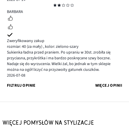
Ocena
2
BARBARA
Zweryfikowany zakup
rozmiar: 40
(za mały)
,
kolor: zielono-szary
Sukienka ładna przed praniem. Po upraniu w 30st. zrobiła się
przyciasna, przykrótka i ma bardzo poskręcane szwy boczne.
Nadaje się do wyrzucenia. Wielki żal, bo jednak w tym sklepie
można na ogół liczyć na przyzwoity gatunek ciuszków.
2026-07-08
FILTRUJ OPINIE
WIĘCEJ OPINII
WIĘCEJ POMYSŁÓW NA STYLIZACJE