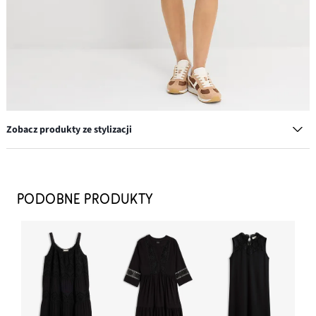
Zobacz produkty ze stylizacji
Słomkowa torba shopperka
99,99 zł
PODOBNE PRODUKTY
DODAJ DO KOSZYKA
Kolczyki kółka z twistem
39,99 zł
DODAJ DO KOSZYKA
Kurtka bomberka oversize z miękkiej mieszanki wiskozy