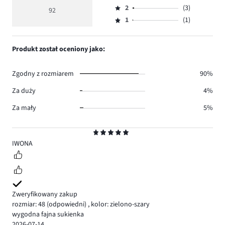
Ocena
głosów
ocena
ilość
2
(3)
3,
92
Ocena
78.
5
głosów
ilość
1
(1)
2,
Ocena
4.
głosów
ilość
1,
6.
głosów
ilość
Produkt został oceniony jako:
3.
głosów
1.
Zgodny z rozmiarem
90%
Za duży
4%
Za mały
5%
Ocena
5
IWONA
Zweryfikowany zakup
rozmiar: 48
(odpowiedni)
,
kolor: zielono-szary
wygodna fajna sukienka
2026-07-14