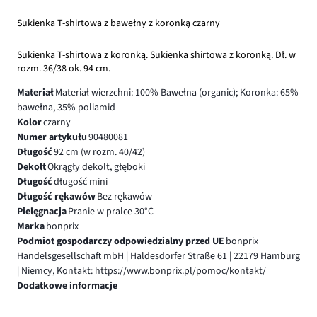
Sukienka T-shirtowa z bawełny z koronką czarny
Sukienka T-shirtowa z koronką. Sukienka shirtowa z koronką. Dł. w
rozm. 36/38 ok. 94 cm.
Materiał
Materiał wierzchni: 100% Bawełna (organic); Koronka: 65%
bawełna, 35% poliamid
Kolor
czarny
Numer artykułu
90480081
Długość
92 cm (w rozm. 40/42)
Dekolt
Okrągły dekolt, głęboki
Długość
długość mini
Długość rękawów
Bez rękawów
Pielęgnacja
Pranie w pralce 30°C
Marka
bonprix
Podmiot gospodarczy odpowiedzialny przed UE
bonprix
Handelsgesellschaft mbH | Haldesdorfer Straße 61 | 22179 Hamburg
| Niemcy, Kontakt: https://www.bonprix.pl/pomoc/kontakt/
Dodatkowe informacje