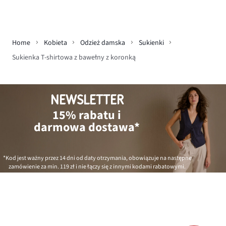
Home
Kobieta
Odzież damska
Sukienki
Sukienka T-shirtowa z bawełny z koronką
NEWSLETTER
15% rabatu i
darmowa dostawa*
*Kod jest ważny przez 14 dni od daty otrzymania, obowiązuje na następne
zamówienie za min.
119 zł
i nie łączy się z innymi kodami rabatowymi.