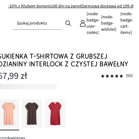
-10% z Klubem bonprix
100 dni na zwrot
Darmowa dostawa od 199 zł
[node-
[node-
[node-
badge-
badge-
Szukaj produktu
badge-
user-
cart-
wishlist]
codes]
items]
SUKIENKA T-SHIRTOWA Z GRUBSZEJ
DZIANINY INTERLOCK Z CZYSTEJ BAWEŁNY
67,99 zł
(60)
brzoskwiniowy