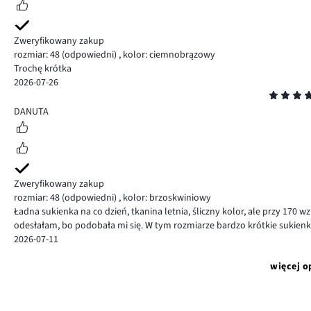
Zweryfikowany zakup
rozmiar: 48
(odpowiedni)
,
kolor: ciemnobrązowy
Trochę krótka
2026-07-26
Ocena
4
DANUTA
Zweryfikowany zakup
rozmiar: 48
(odpowiedni)
,
kolor: brzoskwiniowy
Ładna sukienka na co dzień, tkanina letnia, śliczny kolor, ale przy 170 
odesłałam, bo podobała mi się. W tym rozmiarze bardzo krótkie sukienki
2026-07-11
więcej o