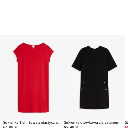
m
Sukienka T-shirtowa z elastycznej mieszanki bawełny
Sukienka ołówkowa z elastanem
64,99 zł
89,99 zł
6