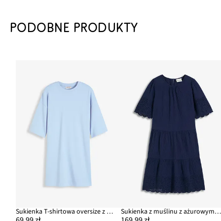
PODOBNE PRODUKTY
Sukienka T-shirtowa oversize z grubej bawełny organicznej
Sukienka z muślinu z ażurowym hafte
69,99 zł
169,99 zł