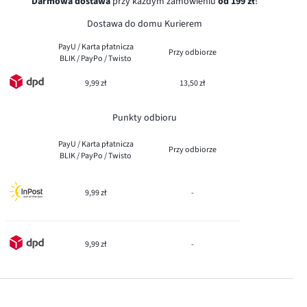
Darmowa dostawa
przy każdym zamówieniu
od 199 zł
!
Dostawa do domu Kurierem
PayU / Karta płatnicza
Przy odbiorze
BLIK / PayPo / Twisto
9,99 zł
13,50 zł
Punkty odbioru
PayU / Karta płatnicza
Przy odbiorze
BLIK / PayPo / Twisto
9,99 zł
-
9,99 zł
-