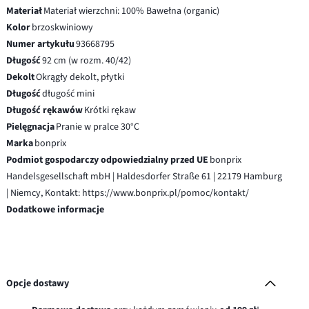
Materiał
Materiał wierzchni: 100% Bawełna (organic)
Kolor
brzoskwiniowy
Numer artykułu
93668795
Długość
92 cm (w rozm. 40/42)
Dekolt
Okrągły dekolt, płytki
Długość
długość mini
Długość rękawów
Krótki rękaw
Pielęgnacja
Pranie w pralce 30°C
Marka
bonprix
Podmiot gospodarczy odpowiedzialny przed UE
bonprix
Handelsgesellschaft mbH | Haldesdorfer Straße 61 | 22179 Hamburg
| Niemcy, Kontakt: https://www.bonprix.pl/pomoc/kontakt/
Dodatkowe informacje
Opcje dostawy