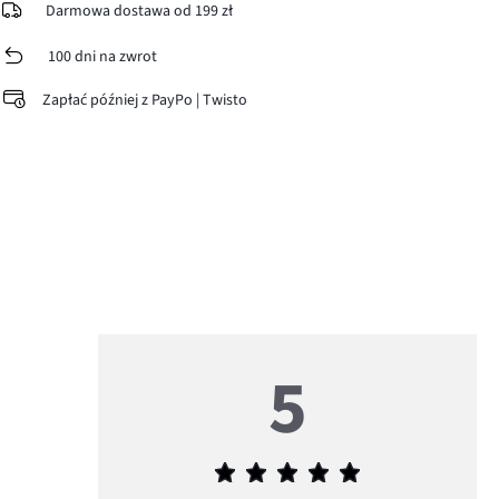
Darmowa dostawa od 199 zł
100 dni na zwrot
Zapłać później z PayPo | Twisto
5
Średnia
ocena