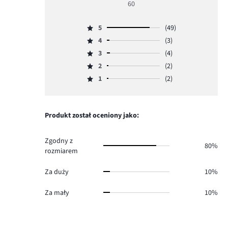
60
5
5
(49)
Ocena
4
(3)
5,
Ocena
ilość
3
(4)
4,
Ocena
głosów
ilość
2
(2)
3,
Ocena
49.
głosów
ilość
1
(2)
2,
Ocena
3.
głosów
ilość
1,
4.
głosów
ilość
2.
głosów
Produkt został oceniony jako:
2.
Zgodny z
80%
rozmiarem
Za duży
10%
Za mały
10%