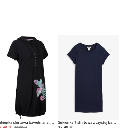
Sukienka shirtowa bawełniana, krótki rękaw
Sukienka T-shirtowa z czystej bawełny organicznej
9,99 zł
37,99 zł
89,99 zł