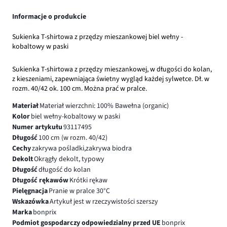
Informacje o produkcie
Sukienka T-shirtowa z przędzy mieszankowej biel wełny -
kobaltowy w paski
Sukienka T-shirtowa z przędzy mieszankowej, w długości do kolan,
z kieszeniami, zapewniająca świetny wygląd każdej sylwetce. Dł. w
rozm. 40/42 ok. 100 cm. Można prać w pralce.
Materiał
Materiał wierzchni: 100% Bawełna (organic)
Kolor
biel wełny-kobaltowy w paski
Numer artykułu
93117495
Długość
100 cm (w rozm. 40/42)
Cechy
zakrywa pośladki,zakrywa biodra
Dekolt
Okrągły dekolt, typowy
Długość
długość do kolan
Długość rękawów
Krótki rękaw
Pielęgnacja
Pranie w pralce 30°C
Wskazówka
Artykuł jest w rzeczywistości szerszy
Marka
bonprix
Podmiot gospodarczy odpowiedzialny przed UE
bonprix