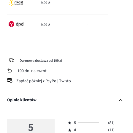
9,99 zł
-
9,99 zł
-
Darmowa dostawa od 199 zł
100 dni na zwrot
Zapłać później z PayPo | Twisto
Opinie klientów
5
5
(81)
Ocena
4
(11)
5,
Ocena