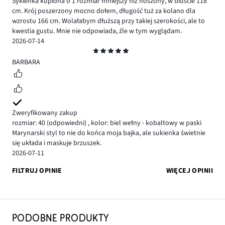
Sykienka kupiona o 1 rozmiar mniejszy niż noszony, w biuście 118
cm. Krój poszerzony mocno dołem, długość tuż za kolano dla
wzrostu 166 cm. Wolałabym dłuższą przy takiej szerokości, ale to
kwestia gustu. Mnie nie odpowiada, źle w tym wyglądam.
2026-07-14
Ocena
5
BARBARA
Zweryfikowany zakup
rozmiar: 40
(odpowiedni)
,
kolor: biel wełny - kobaltowy w paski
Marynarski styl to nie do końca moja bajka, ale sukienka świetnie
się układa i maskuje brzuszek.
2026-07-11
FILTRUJ OPINIE
WIĘCEJ OPINII
PODOBNE PRODUKTY