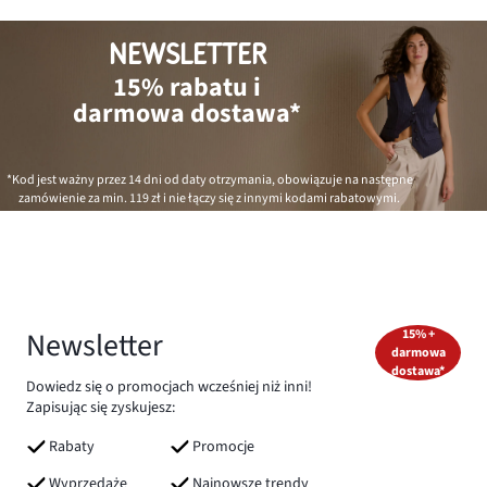
NEWSLETTER
15% rabatu i
darmowa dostawa*
*Kod jest ważny przez 14 dni od daty otrzymania, obowiązuje na następne
zamówienie za min.
119 zł
i nie łączy się z innymi kodami rabatowymi.
Newsletter
15% +
darmowa
dostawa*
Dowiedz się o promocjach wcześniej niż inni!
Zapisując się zyskujesz:
Rabaty
Promocje
Wyprzedaże
Najnowsze trendy