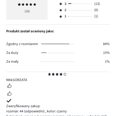
ilość
3
(13)
Średnia
4,
Ocena
głosów
ocena
ilość
2
(0)
3,
106
Ocena
81.
5
głosów
ilość
1
(1)
2,
Ocena
11.
głosów
ilość
1,
13.
głosów
ilość
Produkt został oceniony jako:
0.
głosów
1.
Zgodny z rozmiarem
84%
Za duży
15%
Za mały
1%
Ocena
4
MAŁGORZATA
Zweryfikowany zakup
rozmiar: 44
(odpowiedni)
,
kolor: czarny