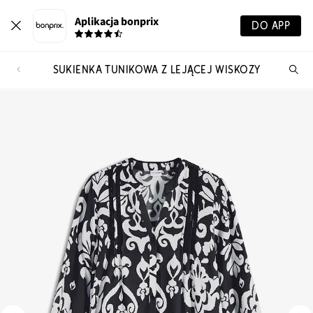
Aplikacja bonprix
DO APP
SUKIENKA TUNIKOWA Z LEJĄCEJ WISKOZY
Szu
pr