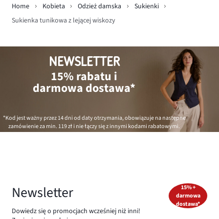
Home
Kobieta
Odzież damska
Sukienki
Sukienka tunikowa z lejącej wiskozy
NEWSLETTER
15% rabatu i
darmowa dostawa*
*Kod jest ważny przez 14 dni od daty otrzymania, obowiązuje na następne
zamówienie za min.
119 zł
i nie łączy się z innymi kodami rabatowymi.
Newsletter
15% +
darmowa
dostawa*
Dowiedz się o promocjach wcześniej niż inni!