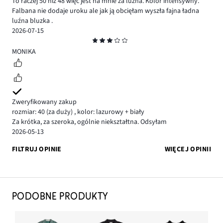
To raczej 50 niż 48 więc jest na mnie za luźna. Kolor intensywny.
Falbana nie dodaje uroku ale jak ją obcięłam wyszła fajna ładna
luźna bluzka .
2026-07-15
Ocena
3
MONIKA
Zweryfikowany zakup
rozmiar: 40
(za duży)
,
kolor: lazurowy + biały
Za krótka, za szeroka, ogólnie niekształtna. Odsyłam
2026-05-13
FILTRUJ OPINIE
WIĘCEJ OPINII
PODOBNE PRODUKTY