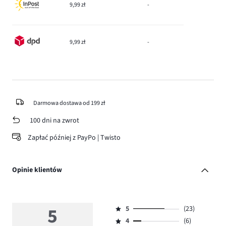
9,99 zł
-
9,99 zł
-
Darmowa dostawa od 199 zł
100 dni na zwrot
Zapłać później z PayPo | Twisto
Opinie klientów
5
5
(23)
Ocena
4
(6)
5,
Ocena