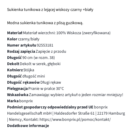
Sukienka tunikowa z lejącej wiskozy czarny +biały
Modna sukienka tunikowa z plisą guzikową.
Materiał
Materiał wierzchni: 100% Wiskoza (zweryfikowana)
Kolor
czarny/biały
Numer artykułu
92553181
Rodzaj zapięcia
Zapięcie z przodu
Długość
90 cm (w rozm. 38)
Dekolt
Dekolt w serek, głęboki
Kołnierz
Stójka
Długość
długość mini
Długość rękawów
Długi rękaw
Pielęgnacja
Pranie w pralce 30°C
Wskazówka
Zamawiając wybierz artykuł o jeden rozmiar mniejszy!
Marka
bonprix
Podmiot gospodarczy odpowiedzialny przed UE
bonprix
Handelsgesellschaft mbH | Haldesdorfer Straße 61 | 22179 Hamburg
| Niemcy, Kontakt: https://www.bonprix.pl/pomoc/kontakt/
Dodatkowe informacje