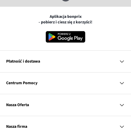
Aplikacja bonprix
- pobierz i ciesz się z korzyści!
Płatność i dostawa
MasterCard
Centrum Pomocy
Płatność online (PayU)
VISA
BLIK
Pytania i odpowiedzi
Google pay
Dostawa i płatność
Nasza Oferta
Zwroty i reklamacje
Apple pay
Pierwszy darmowy zwrot
PayPo
Kobieta
Tabele rozmiarów
Twisto
Mężczyzna
Klub bonprix
Nasza firma
Discover
Dziecko