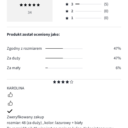
ilość
3
(5)
Średnia
4,
Ocena
głosów
ocena
ilość
2
(0)
3,
34
Ocena
23.
5
głosów
ilość
1
(0)
2,
Ocena
6.
głosów
ilość
1,
5.
głosów
ilość
Produkt został oceniony jako:
0.
głosów
0.
Zgodny z rozmiarem
47%
Za duży
47%
Za mały
6%
Ocena
4
KAROLINA
Zweryfikowany zakup
rozmiar: 48
(za duży)
,
kolor: lazurowy + biały