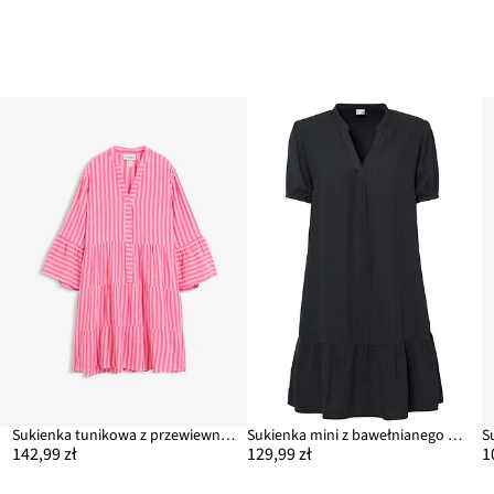
y
Sukienka tunikowa z przewiewnego muślinu
Sukienka mini z bawełnianego muślinu
142,99 zł
129,99 zł
1