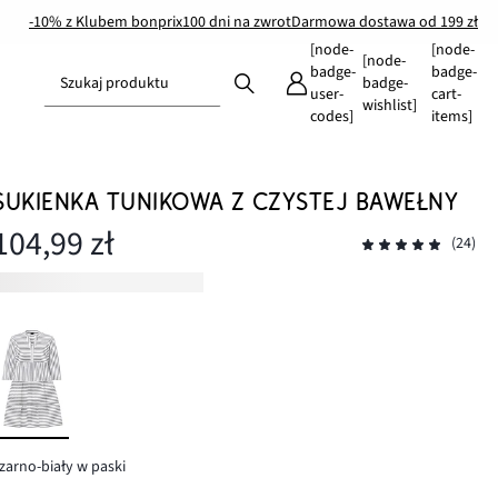
-10% z Klubem bonprix
100 dni na zwrot
Darmowa dostawa od 199 zł
[node-
[node-
[node-
badge-
badge-
Szukaj produktu
badge-
user-
cart-
wishlist]
codes]
items]
SUKIENKA TUNIKOWA Z CZYSTEJ BAWEŁNY
104,99 zł
(24)
zarno-biały w paski