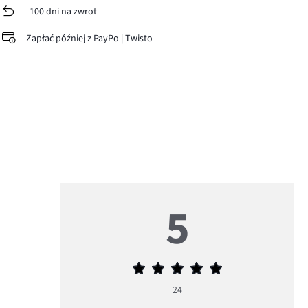
100 dni na zwrot
Zapłać później z PayPo | Twisto
5
Średnia
ocena
24
5