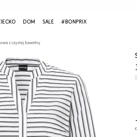
ZIECKO
DOM
SALE
#BONPRIX
kowa z czystej bawełny
c