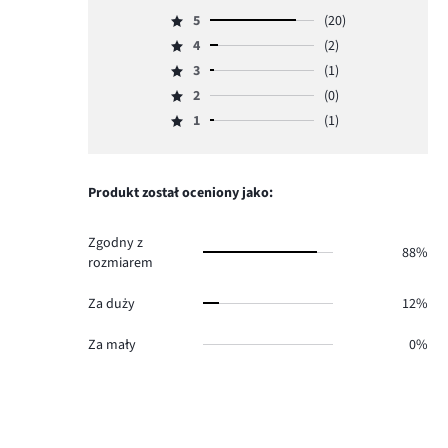
5
(20)
Ocena
4
(2)
5,
Ocena
ilość
3
(1)
4,
Ocena
głosów
ilość
2
(0)
3,
Ocena
20.
głosów
ilość
1
(1)
2,
Ocena
2.
głosów
ilość
1,
1.
głosów
ilość
0.
głosów
Produkt został oceniony jako:
1.
Zgodny z
88%
rozmiarem
Za duży
12%
Za mały
0%