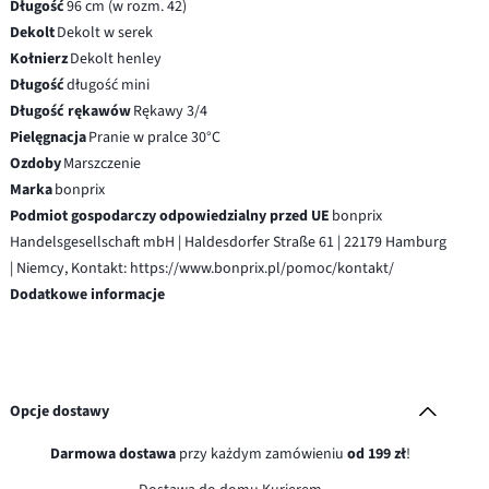
Długość
96 cm (w rozm. 42)
Dekolt
Dekolt w serek
Kołnierz
Dekolt henley
Długość
długość mini
Długość rękawów
Rękawy 3/4
Pielęgnacja
Pranie w pralce 30°C
Ozdoby
Marszczenie
Marka
bonprix
Podmiot gospodarczy odpowiedzialny przed UE
bonprix
Handelsgesellschaft mbH | Haldesdorfer Straße 61 | 22179 Hamburg
| Niemcy, Kontakt: https://www.bonprix.pl/pomoc/kontakt/
Dodatkowe informacje
Opcje dostawy
Darmowa dostawa
przy każdym zamówieniu
od 199 zł
!