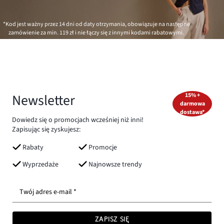
*Kod jest ważny przez 14 dni od daty otrzymania, obowiązuje na następne
zamówienie za min.
119 zł
i nie łączy się z innymi kodami rabatowymi.
Newsletter
15% +
darmowa
dostawa*
Dowiedz się o promocjach wcześniej niż inni!
Zapisując się zyskujesz:
Rabaty
Promocje
Wyprzedaże
Najnowsze trendy
Twój adres e-mail *
ZAPISZ SIĘ