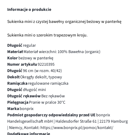
Informacje o produkcie
Sukienka mini z czystej bawełny organicznej beżowy w panterkę
Sukienka mini o szerokim trapezowym kroju.
Długość
regular
Materiał
Materiał wierzchni: 100% Bawełna (organic)
Kolor
beżowy w panterkę
Numer artykułu
92210395
Długość
96 cm (w rozm. 40/42)
Dekolt
Okrągły dekolt, typowy
Ramiączka
regulowane ramiączka
Długość
długość mini
Długość rękawów
Bez rękawów
Pielęgnacja
Pranie w pralce 30°C
Marka
bonprix
Podmiot gospodarczy odpowiedzialny przed UE
bonprix
Handelsgesellschaft mbH | Haldesdorfer Straße 61 | 22179 Hamburg
| Niemcy, Kontakt: https://www.bonprix.pl/pomoc/kontakt/
Dodatkowe informacje