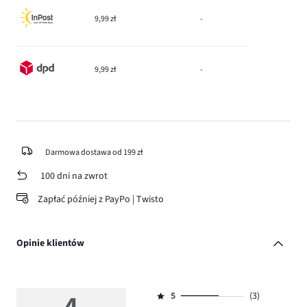
9,99 zł
-
9,99 zł
-
Darmowa dostawa od 199 zł
100 dni na zwrot
Zapłać później z PayPo | Twisto
Opinie klientów
4
5
(3)
Ocena