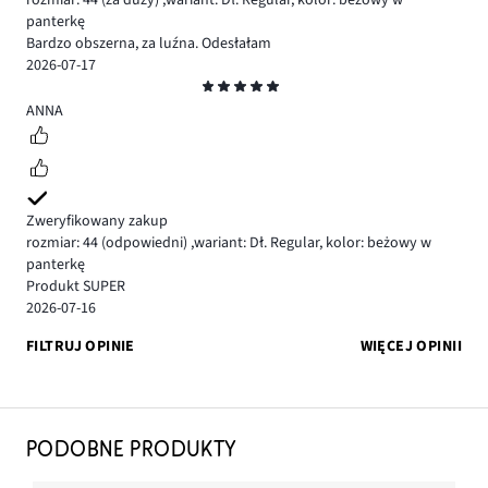
rozmiar: 44
(za duży)
,
wariant: Dł. Regular,
kolor: beżowy w
panterkę
Bardzo obszerna, za luźna. Odesłałam
2026-07-17
Ocena
5
ANNA
Zweryfikowany zakup
rozmiar: 44
(odpowiedni)
,
wariant: Dł. Regular,
kolor: beżowy w
panterkę
Produkt SUPER
2026-07-16
FILTRUJ OPINIE
WIĘCEJ OPINII
PODOBNE PRODUKTY