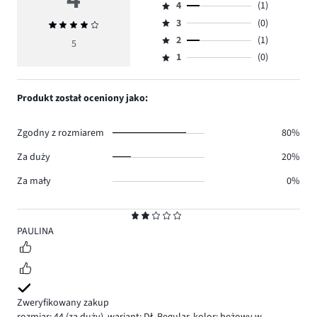
4
(1)
5,
Ocena
ilość
3
(0)
Średnia
4,
Ocena
głosów
ocena
ilość
2
(1)
3,
5
Ocena
3.
4
głosów
ilość
1
(0)
2,
Ocena
1.
głosów
ilość
1,
0.
głosów
ilość
Produkt został oceniony jako:
1.
głosów
0.
Zgodny z rozmiarem
80%
Za duży
20%
Za mały
0%
Ocena
2
PAULINA
Zweryfikowany zakup