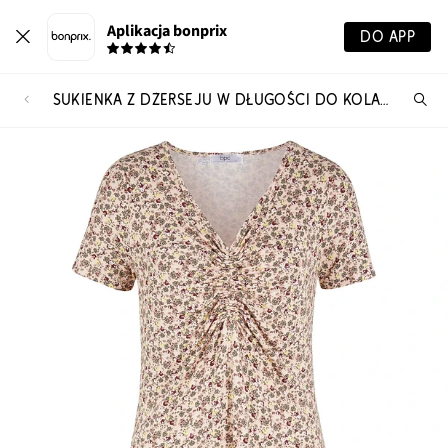
Aplikacja bonprix
DO APP
SUKIENKA Z DŻERSEJU W DŁUGOŚCI DO KOLAN, Z MIESZANKI WISKOZY
Szu
pr