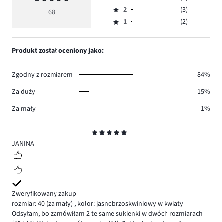
4,
Ocena
głosów
ocena
ilość
2
(3)
3,
68
Ocena
56.
5
głosów
ilość
1
(2)
2,
Ocena
4.
głosów
ilość
1,
3.
głosów
ilość
Produkt został oceniony jako:
3.
głosów
2.
Zgodny z rozmiarem
84%
Za duży
15%
Za mały
1%
Ocena
5
JANINA
Zweryfikowany zakup
rozmiar: 40
(za mały)
,
kolor: jasnobrzoskwiniowy w kwiaty
Odsyłam, bo zamówiłam 2 te same sukienki w dwóch rozmiarach