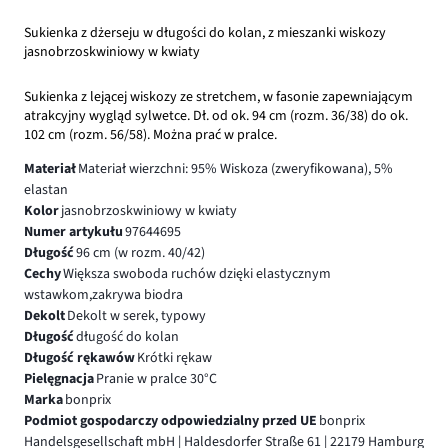
Sukienka z dżerseju w długości do kolan, z mieszanki wiskozy
jasnobrzoskwiniowy w kwiaty
Sukienka z lejącej wiskozy ze stretchem, w fasonie zapewniającym
atrakcyjny wygląd sylwetce. Dł. od ok. 94 cm (rozm. 36/38) do ok.
102 cm (rozm. 56/58). Można prać w pralce.
Materiał
Materiał wierzchni: 95% Wiskoza (zweryfikowana), 5%
elastan
Kolor
jasnobrzoskwiniowy w kwiaty
Numer artykułu
97644695
Długość
96 cm (w rozm. 40/42)
Cechy
Większa swoboda ruchów dzięki elastycznym
wstawkom,zakrywa biodra
Dekolt
Dekolt w serek, typowy
Długość
długość do kolan
Długość rękawów
Krótki rękaw
Pielęgnacja
Pranie w pralce 30°C
Marka
bonprix
Podmiot gospodarczy odpowiedzialny przed UE
bonprix
Handelsgesellschaft mbH | Haldesdorfer Straße 61 | 22179 Hamburg