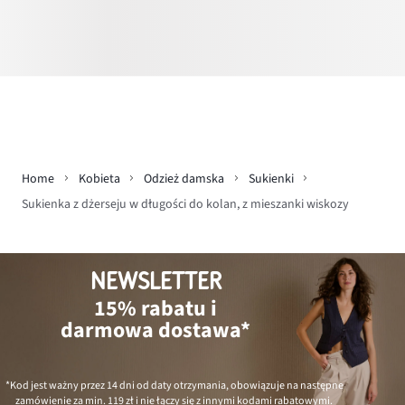
Home
Kobieta
Odzież damska
Sukienki
Sukienka z dżerseju w długości do kolan, z mieszanki wiskozy
NEWSLETTER
15% rabatu i
darmowa dostawa*
*Kod jest ważny przez 14 dni od daty otrzymania, obowiązuje na następne
zamówienie za min.
119 zł
i nie łączy się z innymi kodami rabatowymi.