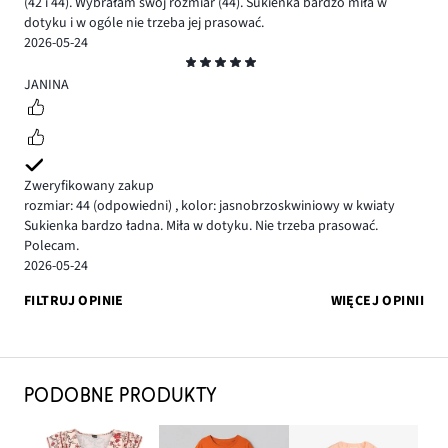
(42 i 44). Wybrałam swój rozmiar (44). Sukienka bardzo miła w
dotyku i w ogóle nie trzeba jej prasować.
2026-05-24
Ocena
5
JANINA
Zweryfikowany zakup
rozmiar: 44
(odpowiedni)
,
kolor: jasnobrzoskwiniowy w kwiaty
Sukienka bardzo ładna. Miła w dotyku. Nie trzeba prasować.
Polecam.
2026-05-24
FILTRUJ OPINIE
WIĘCEJ OPINII
PODOBNE PRODUKTY