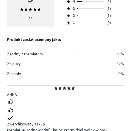
4
(4)
5,
Ocena
ilość
3
(1)
Średnia
4,
Ocena
głosów
ocena
ilość
2
(1)
3,
22
Ocena
16.
5
głosów
ilość
1
(0)
2,
Ocena
4.
głosów
ilość
1,
1.
głosów
ilość
Produkt został oceniony jako:
1.
głosów
0.
Zgodny z rozmiarem
68%
Za duży
32%
Za mały
0%
Ocena
5
ANNA
Zweryfikowany zakup
rozmiar: 48
(odpowiedni)
,
kolor: czarny/biel wełny w paski