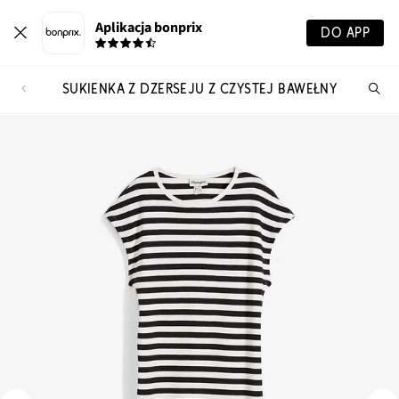
Aplikacja bonprix
DO APP
SUKIENKA Z DŻERSEJU Z CZYSTEJ BAWEŁNY
Szu
pr