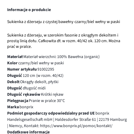
Informacje o produkcie
Sukienka z dżerseju z czystej bawełny czarny/biel wełny w paski
Sukienka z dżerseju, w szerokim fasonie z okrągłym dekoltem i
prostą linią dołu. Całkowita dł. w rozm. 40/42 ok. 120 cm. Można
prać w pralce.
Materiał
Materiał wierzchni: 100% Bawełna (organic)
Kolor
czarny/biel wełny w paski
Numer artykułu
91002295
Długość
120 cm (w rozm. 40/42)
Dekolt
Okrągły dekolt, płytki
Długość
długość midi
Długość rękawów
Krótki rękaw
Pielęgnacja
Pranie w pralce 30°C
Marka
bonprix
Podmiot gospodarczy odpowiedzialny przed UE
bonprix
Handelsgesellschaft mbH | Haldesdorfer Straße 61 | 22179 Hamburg
| Niemcy, Kontakt: https://www.bonprix.pl/pomoc/kontakt/
Dodatkowe informacje