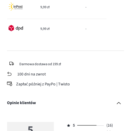
9,99 zł
-
9,99 zł
-
Darmowa dostawa od 199 zł
100 dni na zwrot
Zapłać później z PayPo | Twisto
Opinie klientów
5
5
(16)
Ocena