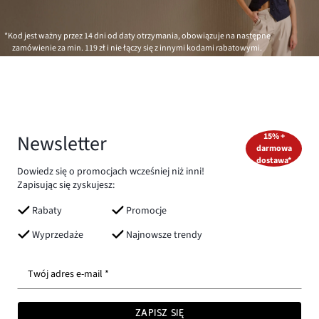
*Kod jest ważny przez 14 dni od daty otrzymania, obowiązuje na następne
zamówienie za min.
119 zł
i nie łączy się z innymi kodami rabatowymi.
Newsletter
15% +
darmowa
dostawa*
Dowiedz się o promocjach wcześniej niż inni!
Zapisując się zyskujesz:
Rabaty
Promocje
Wyprzedaże
Najnowsze trendy
Twój adres e-mail *
ZAPISZ SIĘ