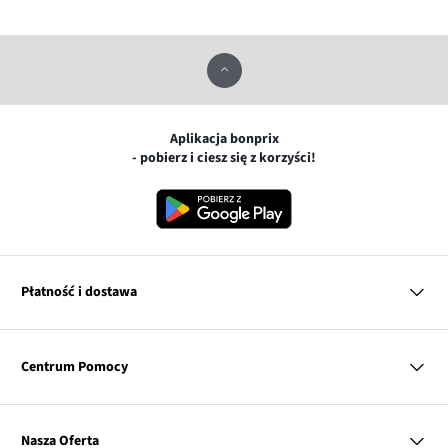
Aplikacja bonprix
- pobierz i ciesz się z korzyści!
Płatność i dostawa
MasterCard
Centrum Pomocy
Płatność online (PayU)
VISA
BLIK
Pytania i odpowiedzi
Google pay
Dostawa i płatność
Nasza Oferta