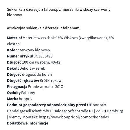
Sukienka z dżerseju z falbaną, z mieszanki wiskozy czerwony
klonowy
Atrakcyjna sukienka z dżerseju z falbanami.
Materiał
Materiał wierzchni: 95% Wiskoza (zweryfikowana), 5%
elastan
Kolor
czerwony klonowy
Numer artykułu
93853495
Długość
100 cm (w rozm. 40/42)
Dekolt
Dekolt w serek
Długość
długość do kolan
Długość rękawów
Krótki rękaw
Pielęgnacja
Pranie w pralce 30°C
Ozdoby
Falbany
Marka
bonprix
Podmiot gospodarczy odpowiedzialny przed UE
bonprix
Handelsgesellschaft mbH | Haldesdorfer Straße 61 | 22179 Hamburg
| Niemcy, Kontakt: https://www.bonprix.pl/pomoc/kontakt/
Dodatkowe informacje