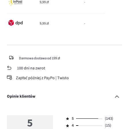
9,99 zł
-
9,99 zł
-
Darmowa dostawa od 199 zł
100 dni na zwrot
Zapłać później z PayPo | Twisto
Opinie klientów
5
5
(143)
Ocena
4
(15)
5,
Ocena