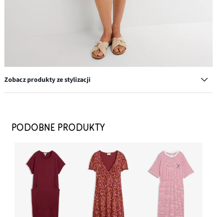
Zobacz produkty ze stylizacji
Komplet pierścionków w różnych wzorach (8 części)
62,99 zł
PODOBNE PRODUKTY
DODAJ DO KOSZYKA
Słomkowa torba shopperka
97,99 zł
-13%
DODAJ DO KOSZYKA
Kolczyki wkrętki w kształcie kwiatków