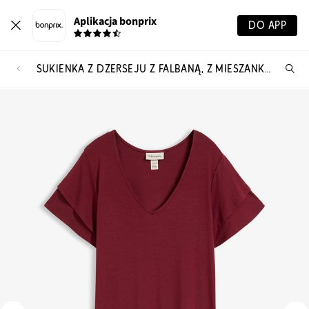
Aplikacja bonprix
DO APP
SUKIENKA Z DŻERSEJU Z FALBANĄ, Z MIESZANKI WISKOZY
Szu
pr