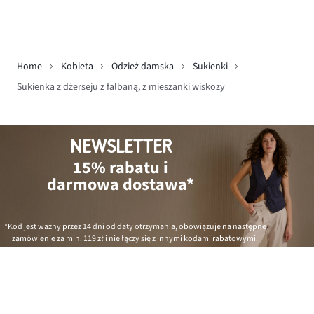
Home
Kobieta
Odzież damska
Sukienki
Sukienka z dżerseju z falbaną, z mieszanki wiskozy
NEWSLETTER
15% rabatu i
darmowa dostawa*
*Kod jest ważny przez 14 dni od daty otrzymania, obowiązuje na następne
zamówienie za min.
119 zł
i nie łączy się z innymi kodami rabatowymi.