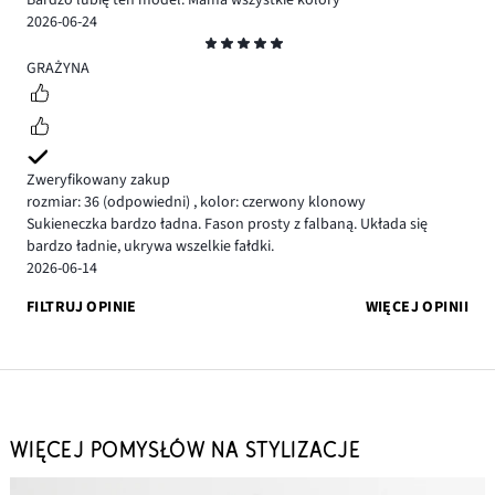
Bardzo lubię ten model. Mama wszystkie kolory
2026-06-24
Ocena
5
GRAŻYNA
Zweryfikowany zakup
rozmiar: 36
(odpowiedni)
,
kolor: czerwony klonowy
Sukieneczka bardzo ładna. Fason prosty z falbaną. Układa się
bardzo ładnie, ukrywa wszelkie fałdki.
2026-06-14
FILTRUJ OPINIE
WIĘCEJ OPINII
WIĘCEJ POMYSŁÓW NA STYLIZACJE