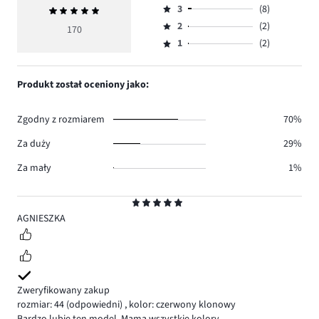
ilość
3
(8)
Średnia
4,
Ocena
głosów
ocena
ilość
2
(2)
3,
170
Ocena
143.
5
głosów
ilość
1
(2)
2,
Ocena
15.
głosów
ilość
1,
8.
głosów
ilość
Produkt został oceniony jako:
2.
głosów
2.
Zgodny z rozmiarem
70%
Za duży
29%
Za mały
1%
Ocena
5
AGNIESZKA
Zweryfikowany zakup
rozmiar: 44
(odpowiedni)
,
kolor: czerwony klonowy