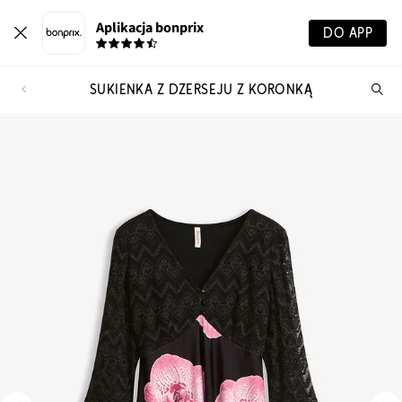
Aplikacja bonprix
DO APP
SUKIENKA Z DŻERSEJU Z KORONKĄ
Szu
pr