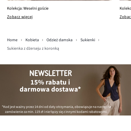
Kolekcja: Weselni goście
Kolekc
Zobacz więcej
Zobac
Home
Kobieta
Odzież damska
Sukienki
Sukienka z dżerseju z koronką
NEWSLETTER
15% rabatu i
darmowa dostawa*
*Kod jest ważny przez 14 dni od daty otrzymania, obowiązuje na następne
zamówienie za min.
119 zł
i nie łączy się z innymi kodami rabatowymi.