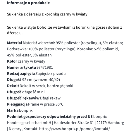
Informacje o produkcie
Sukienka z dżerseju z koronką czarny w kwiaty
Sukienka w stylu boho, ze wstawkami z koronki na górze i dołem z
dżerseju.
Materiał
Materiał wierzchni: 95% poliester (recyclingu), 5% elastan;
Podszewka: 100% poliester (recyclingu); Koronka: 52% poliamid,
45% poliester, 3% elastan
Kolor
czarny w kwiaty
Numer artykułu
97471981
Rodzaj zapięcia
Zapięcie z przodu
Długość
92 cm (w rozm. 40/42)
Dekolt
Dekolt w serek, bardzo głęboki
Długość
długość mini
Długość rękawów
Długi rękaw
Pielęgnacja
Pranie w pralce 30°C
Marka
bonprix
Podmiot gospodarczy odpowiedzialny przed UE
bonprix
Handelsgesellschaft mbH | Haldesdorfer Straße 61 | 22179 Hamburg
| Niemcy, Kontakt: https://www.bonprix.pl/pomoc/kontakt/