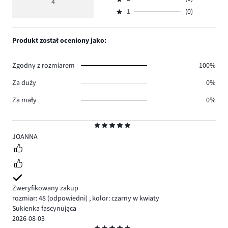
3,
4
Ocena
4.
5
głosów
ilość
1
(0)
2,
Ocena
0.
głosów
ilość
1,
0.
głosów
ilość
Produkt został oceniony jako:
0.
głosów
0.
Zgodny z rozmiarem
100%
Za duży
0%
Za mały
0%
Ocena
5
JOANNA
Zweryfikowany zakup
rozmiar: 48
(odpowiedni)
,
kolor: czarny w kwiaty
Sukienka fascynująca
2026-08-03