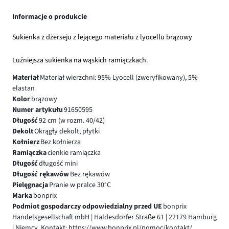
Informacje o produkcie
Sukienka z dżerseju z lejącego materiału z lyocellu brązowy
Luźniejsza sukienka na wąskich ramiączkach.
Materiał
Materiał wierzchni: 95% Lyocell (zweryfikowany), 5%
elastan
Kolor
brązowy
Numer artykułu
91650595
Długość
92 cm (w rozm. 40/42)
Dekolt
Okrągły dekolt, płytki
Kołnierz
Bez kołnierza
Ramiączka
cienkie ramiączka
Długość
długość mini
Długość rękawów
Bez rękawów
Pielęgnacja
Pranie w pralce 30°C
Marka
bonprix
Podmiot gospodarczy odpowiedzialny przed UE
bonprix
Handelsgesellschaft mbH | Haldesdorfer Straße 61 | 22179 Hamburg
| Niemcy, Kontakt: https://www.bonprix.pl/pomoc/kontakt/