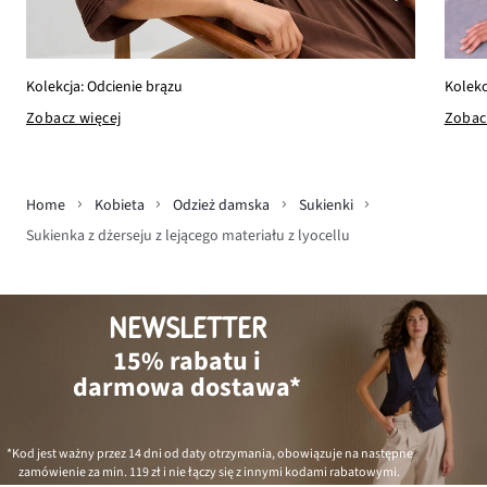
Kolekcja: Odcienie brązu
Kolekc
Zobacz więcej
Zobac
Home
Kobieta
Odzież damska
Sukienki
Sukienka z dżerseju z lejącego materiału z lyocellu
NEWSLETTER
15% rabatu i
darmowa dostawa*
*Kod jest ważny przez 14 dni od daty otrzymania, obowiązuje na następne
zamówienie za min.
119 zł
i nie łączy się z innymi kodami rabatowymi.