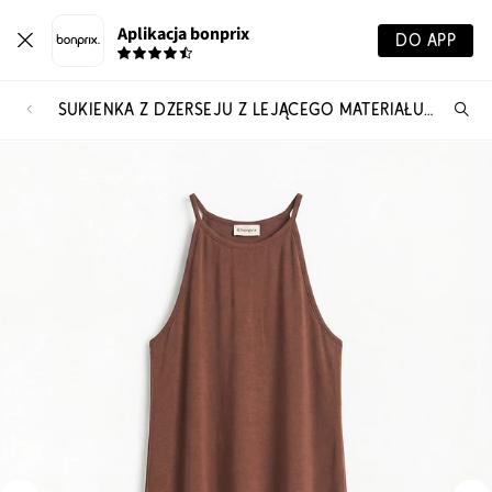
Aplikacja bonprix
DO APP
SUKIENKA Z DŻERSEJU Z LEJĄCEGO MATERIAŁU Z LYOCELLU
Szu
pr