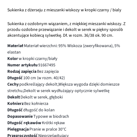
Sukienka z dżerseju z mieszanki wiskozy w kropki czarny / bialy
Sukienka z ozdobnym wiązaniem, z miękkiej mieszanki wiskozy. Z
przodu ozdobne przewiązanie i dekolt w serek w piękny sposób
akcentujące kobiecą sylwetkę. Dł. w rozm. 36/38 ok. 90 cm.
Materiał
Materiał wierzchni: 95% Wiskoza (zweryfikowana), 5%
elastan
Kolor
w kropki czarny/biały
Numer artykułu
91667495
Rodzaj zapięcia
Bez zapięcia
Długość
100 cm (w rozm. 40/42)
Cechy
podkreślający dekolt,Większa wygoda dzięki domieszce
stretchu,Dekolt w serek wydłużający optycznie sylwetkę
Dekolt
Dekolt w serek, głęboki
Kołnierz
Bez kołnierza
Długość
długość do kolan
Dopasowanie
Typowe w biodrach
Długość rękawów
Krótki rękaw
Pielęgnacja
Pranie w pralce 30°C
Przezroczystość
Nieprześwitujący