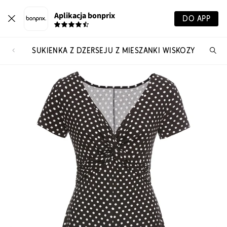
Aplikacja bonprix
DO APP
SUKIENKA Z DŻERSEJU Z MIESZANKI WISKOZY
Szu
pr