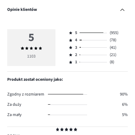
Opinie klientów
5
5
(955)
Ocena
4
(78)
5,
Ocena
ilość
3
(41)
Średnia
4,
Ocena
głosów
ocena
ilość
2
(21)
3,
1103
Ocena
955.
5
głosów
ilość
1
(8)
2,
Ocena
78.
głosów
ilość
1,
41.
głosów
ilość
Produkt został oceniony jako:
21.
głosów
8.
Zgodny z rozmiarem
90%
Za duży
6%
Za mały
5%
Ocena