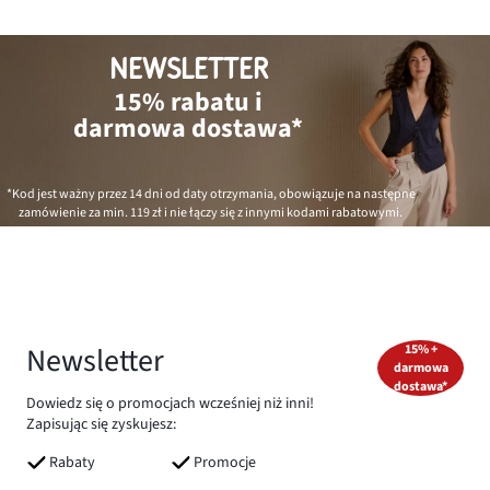
NEWSLETTER
15% rabatu i
darmowa dostawa*
*Kod jest ważny przez 14 dni od daty otrzymania, obowiązuje na następne
zamówienie za min.
119 zł
i nie łączy się z innymi kodami rabatowymi.
Newsletter
15% +
darmowa
dostawa*
Dowiedz się o promocjach wcześniej niż inni!
Zapisując się zyskujesz:
Rabaty
Promocje