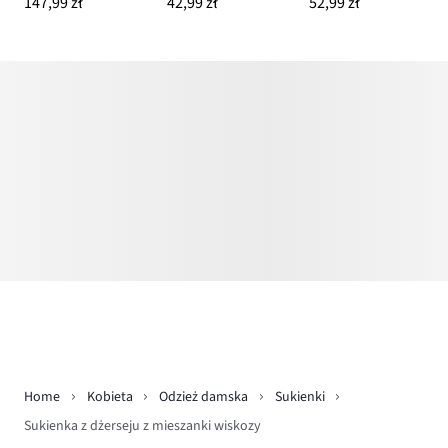
147,99 zł
42,99 zł
52,99 zł
Home
Kobieta
Odzież damska
Sukienki
Sukienka z dżerseju z mieszanki wiskozy