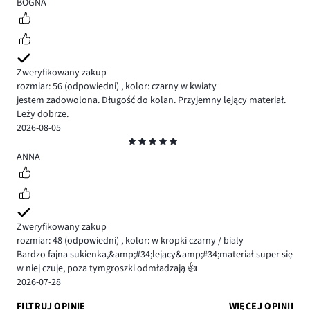
5
BOGNA
Zweryfikowany zakup
rozmiar: 56
(odpowiedni)
,
kolor: czarny w kwiaty
jestem zadowolona. Długość do kolan. Przyjemny lejący materiał.
Leży dobrze.
2026-08-05
Ocena
5
ANNA
Zweryfikowany zakup
rozmiar: 48
(odpowiedni)
,
kolor: w kropki czarny / bialy
Bardzo fajna sukienka,&amp;#34;lejący&amp;#34;materiał super się
w niej czuje, poza tymgroszki odmładzają 👍
2026-07-28
FILTRUJ OPINIE
WIĘCEJ OPINII