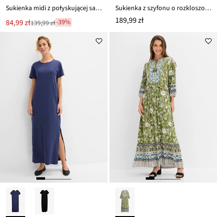
Sukienka midi z połyskującej satyny
Sukienka z szyfonu o rozkloszowanym kroju
189,99 zł
Nowa
84,99 zł
-39%
139,99 zł
Przeceniono
cena
z
to
ceny
139,99 zł