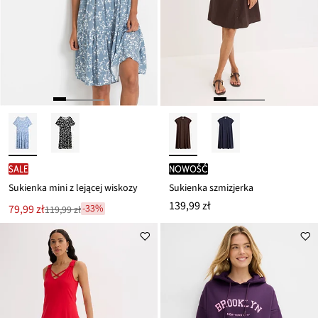
SALE
nowość
Sukienka mini z lejącej wiskozy
Sukienka szmizjerka
139,99 zł
Nowa
79,99 zł
-33%
119,99 zł
Przeceniono
cena
z
to
ceny
119,99 zł