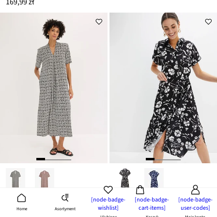
169,99 zł
[node-badge-
[node-badge-
[node-badge-
Sukienka koszulowa z czystej wiskozy
nowość
wishlist]
cart-items]
user-codes]
Asortyment
Home