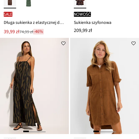
SALE
nowość
Długa sukienka z elastycznej dzianiny dżersejowej z domieszką wiskozy
Sukienka szyfonowa
209,99 zł
Nowa
39,99 zł
-46%
74,99 zł
Przeceniono
cena
z
to
ceny
74,99 zł