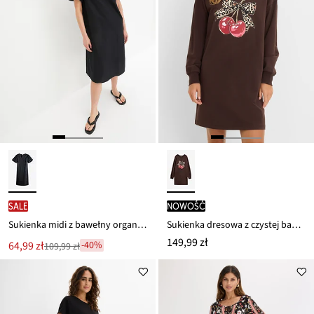
SALE
nowość
Sukienka midi z bawełny organicznej
Sukienka dresowa z czystej bawełny organicznej
149,99 zł
Nowa
64,99 zł
-40%
109,99 zł
Przeceniono
cena
z
to
ceny
109,99 zł