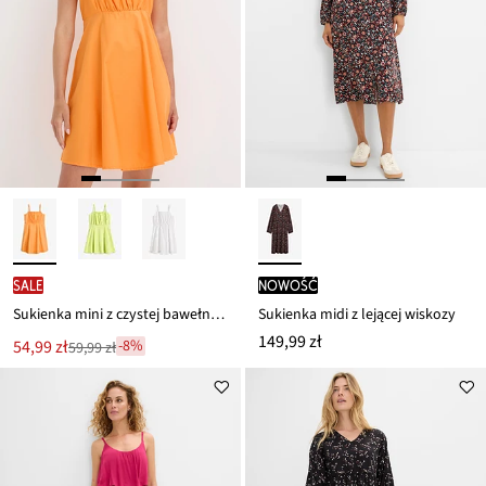
SALE
nowość
Sukienka mini z czystej bawełny organicznej
Sukienka midi z lejącej wiskozy
149,99 zł
Nowa
54,99 zł
-8%
59,99 zł
Przeceniono
cena
z
to
ceny
59,99 zł