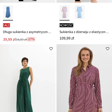
SALE
nowość
Długa sukienka z asymetrycznym dołem
Sukienka z dżerseju z elastycznej mieszanki wiskozy
109,99 zł
Nowa
39,99 zł
-27%
54,99 zł
Przeceniono
cena
z
to
ceny
54,99 zł