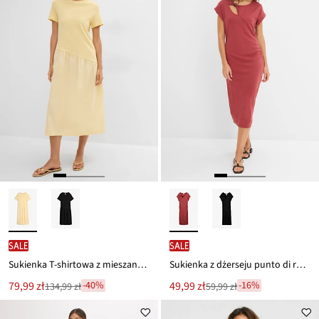
SALE
SALE
Sukienka T-shirtowa z mieszanki materiałów
Sukienka z dżerseju punto di roma
Nowa
Nowa
79,99 zł
49,99 zł
-40%
-16%
134,99 zł
59,99 zł
Przeceniono
Przeceniono
cena
cena
z
z
to
to
ceny
ceny