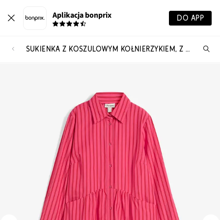
Aplikacja bonprix
DO APP
SUKIENKA Z KOSZULOWYM KOŁNIERZYKIEM, Z CZYSTEJ BAWEŁNY
Szu
pr