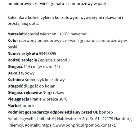
pomidorowy-czerwień granatu-ciemnoróżowy w paski
Sukienka z kołnierzykiem koszulowym, wywijanymi rękawami i
prostą linią dołu.
Materiał
Materiał wierzchni: 100% bawełna
Kolor
czerwony pomidorowy-czerwień granatu-ciemnoróżowy w
paski
Numer artykułu
93498895
Rodzaj zapięcia
Zapięcie z przodu
Długość
114 cm (w rozm. 42)
Dekolt
typowy
Kołnierz
Kołnierzyk koszulowy
Długość
długość do kolan
Długość rękawów
Długi rękaw
Pielęgnacja
Pranie w pralce 30°C
Marka
bonprix
Podmiot gospodarczy odpowiedzialny przed UE
bonprix
Handelsgesellschaft mbH | Haldesdorfer Straße 61 | 22179 Hamburg
| Niemcy, Kontakt: https://www.bonprix.pl/pomoc/kontakt/