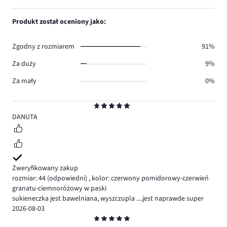
0.
głosów
ilość
1,
0.
głosów
ilość
Produkt został oceniony jako:
0.
głosów
0.
Zgodny z rozmiarem
91%
Za duży
9%
Za mały
0%
Ocena
5
DANUTA
Zweryfikowany zakup
rozmiar: 44
(odpowiedni)
,
kolor: czerwony pomidorowy-czerwień
granatu-ciemnoróżowy w paski
sukieneczka jest bawelniana, wyszczupla ....jest naprawde super
2026-08-03
Ocena