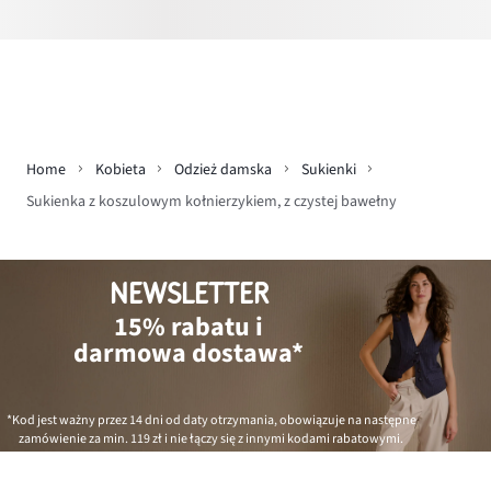
Home
Kobieta
Odzież damska
Sukienki
Sukienka z koszulowym kołnierzykiem, z czystej bawełny
NEWSLETTER
15% rabatu i
darmowa dostawa*
*Kod jest ważny przez 14 dni od daty otrzymania, obowiązuje na następne
zamówienie za min.
119 zł
i nie łączy się z innymi kodami rabatowymi.