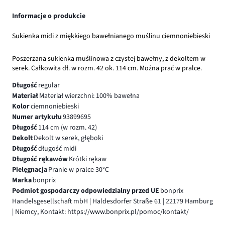
Informacje o produkcie
Sukienka midi z miękkiego bawełnianego muślinu ciemnoniebieski
Poszerzana sukienka muślinowa z czystej bawełny, z dekoltem w
serek. Całkowita dł. w rozm. 42 ok. 114 cm. Można prać w pralce.
Długość
regular
Materiał
Materiał wierzchni: 100% bawełna
Kolor
ciemnoniebieski
Numer artykułu
93899695
Długość
114 cm (w rozm. 42)
Dekolt
Dekolt w serek, głęboki
Długość
długość midi
Długość rękawów
Krótki rękaw
Pielęgnacja
Pranie w pralce 30°C
Marka
bonprix
Podmiot gospodarczy odpowiedzialny przed UE
bonprix
Handelsgesellschaft mbH | Haldesdorfer Straße 61 | 22179 Hamburg
| Niemcy, Kontakt: https://www.bonprix.pl/pomoc/kontakt/