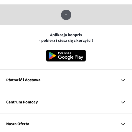
Aplikacja bonprix
- pobierz i ciesz się z korzyści!
Płatność i dostawa
MasterCard
Centrum Pomocy
Płatność online (PayU)
VISA
BLIK
Pytania i odpowiedzi
Google pay
Dostawa i płatność
Nasza Oferta
Zwroty i reklamacje
Apple pay