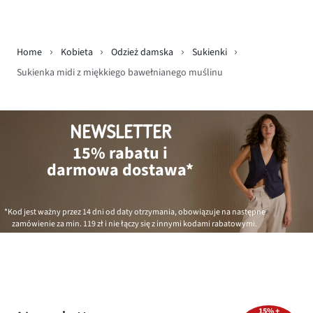
Home
Kobieta
Odzież damska
Sukienki
Sukienka midi z miękkiego bawełnianego muślinu
NEWSLETTER
15% rabatu i
darmowa dostawa*
*Kod jest ważny przez 14 dni od daty otrzymania, obowiązuje na następne
zamówienie za min.
119 zł
i nie łączy się z innymi kodami rabatowymi.
15% +