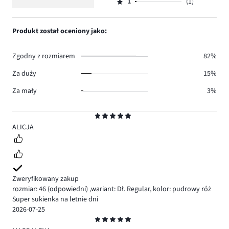
ilość
1
(1)
2,
Ocena
3.
głosów
ilość
1,
0.
głosów
ilość
Produkt został oceniony jako:
1.
głosów
1.
Zgodny z rozmiarem
82%
Za duży
15%
Za mały
3%
Ocena
5
ALICJA
Zweryfikowany zakup
rozmiar: 46
(odpowiedni)
,
wariant: Dł. Regular,
kolor: pudrowy róż
Super sukienka na letnie dni
2026-07-25
Ocena