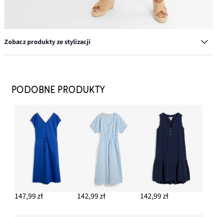
Zobacz produkty ze stylizacji
Bransoletka
49,99 zł
PODOBNE PRODUKTY
DODAJ DO KOSZYKA
Mała torebka na ramię
99,99 zł
DODAJ DO KOSZYKA
Kolczyki kółka
64,99 zł
147,99 zł
142,99 zł
142,99 zł
DODAJ DO KOSZYKA
Sandały na koturnie z imitacji rafii