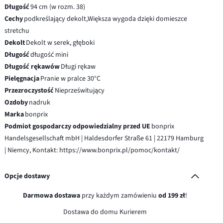
Długość
94 cm (w rozm. 38)
Cechy
podkreślający dekolt,Większa wygoda dzięki domieszce
stretchu
Dekolt
Dekolt w serek, głęboki
Długość
długość mini
Długość rękawów
Długi rękaw
Pielęgnacja
Pranie w pralce 30°C
Przezroczystość
Nieprześwitujący
Ozdoby
nadruk
Marka
bonprix
Podmiot gospodarczy odpowiedzialny przed UE
bonprix
Handelsgesellschaft mbH | Haldesdorfer Straße 61 | 22179 Hamburg
| Niemcy, Kontakt: https://www.bonprix.pl/pomoc/kontakt/
Opcje dostawy
Darmowa dostawa
przy każdym zamówieniu
od 199 zł
!
Dostawa do domu Kurierem