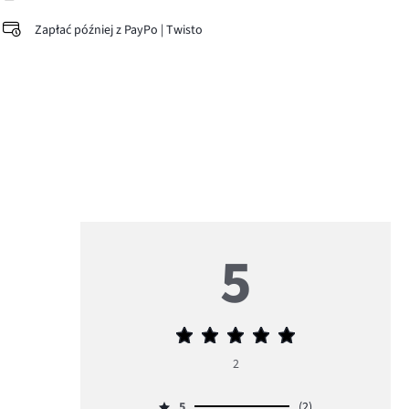
Zapłać później z PayPo | Twisto
5
Średnia
ocena
2
5
5
(2)