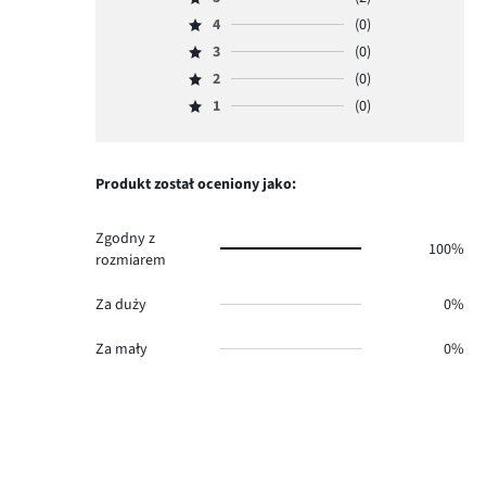
Ocena
4
(0)
5,
Ocena
ilość
3
(0)
4,
Ocena
głosów
ilość
2
(0)
3,
Ocena
2.
głosów
ilość
1
(0)
2,
Ocena
0.
głosów
ilość
1,
0.
głosów
ilość
0.
głosów
Produkt został oceniony jako:
0.
Zgodny z
100%
rozmiarem
Za duży
0%
Za mały
0%