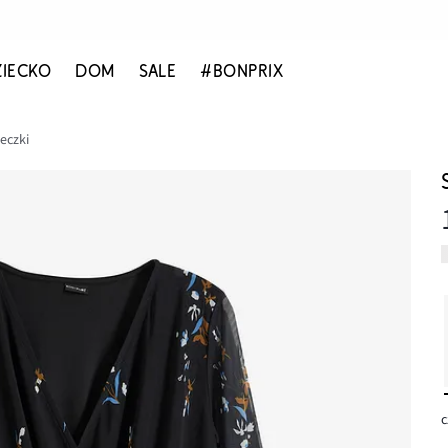
ZIECKO
DOM
SALE
#BONPRIX
eczki
c