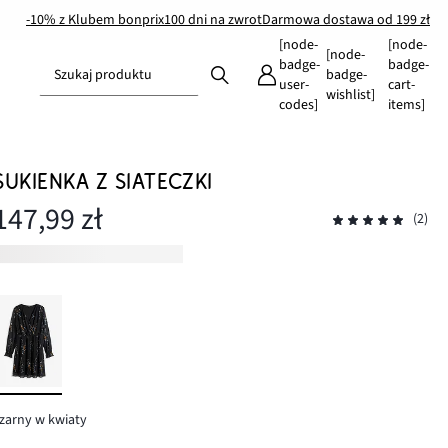
-10% z Klubem bonprix
100 dni na zwrot
Darmowa dostawa od 199 zł
[node-
[node-
[node-
badge-
badge-
Szukaj produktu
badge-
user-
cart-
wishlist]
codes]
items]
SUKIENKA Z SIATECZKI
147,99 zł
(2)
zarny w kwiaty