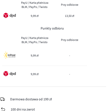
PayU / Karta płatnicza
Przy odbiorze
BLIK / PayPo / Twisto
9,99 zł
13,50 zł
Punkty odbioru
PayU / Karta płatnicza
Przy odbiorze
BLIK / PayPo / Twisto
9,99 zł
-
9,99 zł
-
Darmowa dostawa od 199 zł
100 dni na zwrot