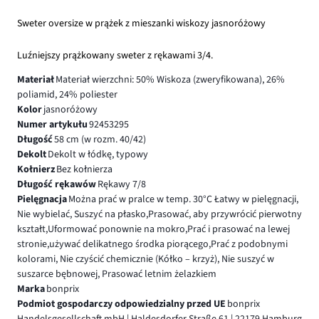
Sweter oversize w prążek z mieszanki wiskozy jasnoróżowy
Luźniejszy prążkowany sweter z rękawami 3/4.
Materiał
Materiał wierzchni: 50% Wiskoza (zweryfikowana), 26%
poliamid, 24% poliester
Kolor
jasnoróżowy
Numer artykułu
92453295
Długość
58 cm (w rozm. 40/42)
Dekolt
Dekolt w łódkę, typowy
Kołnierz
Bez kołnierza
Długość rękawów
Rękawy 7/8
Pielęgnacja
Można prać w pralce w temp. 30°C Łatwy w pielęgnacji,
Nie wybielać, Suszyć na płasko,Prasować, aby przywrócić pierwotny
kształt,Uformować ponownie na mokro,Prać i prasować na lewej
stronie,używać delikatnego środka piorącego,Prać z podobnymi
kolorami, Nie czyścić chemicznie (Kółko – krzyż), Nie suszyć w
suszarce bębnowej, Prasować letnim żelazkiem
Marka
bonprix
Podmiot gospodarczy odpowiedzialny przed UE
bonprix
Handelsgesellschaft mbH | Haldesdorfer Straße 61 | 22179 Hamburg