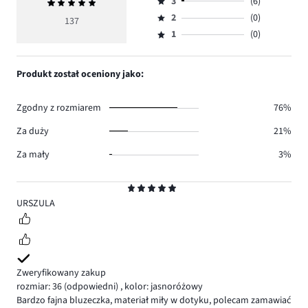
ilość
3
(6)
Średnia
4,
Ocena
głosów
ocena
ilość
2
(0)
3,
137
Ocena
120.
5
głosów
ilość
1
(0)
2,
Ocena
11.
głosów
ilość
1,
6.
głosów
ilość
Produkt został oceniony jako:
0.
głosów
0.
Zgodny z rozmiarem
76%
Za duży
21%
Za mały
3%
Ocena
5
URSZULA
Zweryfikowany zakup
rozmiar: 36
(odpowiedni)
,
kolor: jasnoróżowy
Bardzo fajna bluzeczka, materiał miły w dotyku, polecam zamawiać