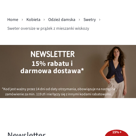
Home
Kobieta
Odzież damska
Swetry
Sweter oversize w prążek z mieszanki wiskozy
NEWSLETTER
15% rabatu i
darmowa dostawa*
*Kod jest ważny przez 14 dni od daty otrzymania, obowiązuje na następne
zamówienie za min.
119 zł
i nie łączy się z innymi kodami rabatowymi.
Newsletter
15% +