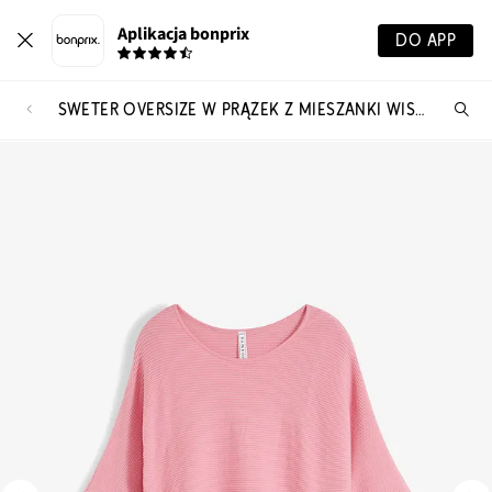
Aplikacja bonprix
DO APP
SWETER OVERSIZE W PRĄŻEK Z MIESZANKI WISKOZY
Szu
pr