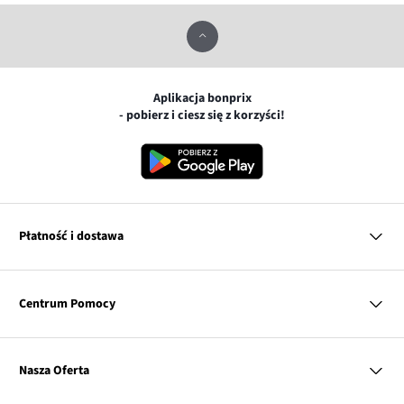
Aplikacja bonprix
- pobierz i ciesz się z korzyści!
Płatność i dostawa
MasterCard
Centrum Pomocy
Płatność online (PayU)
VISA
BLIK
Pytania i odpowiedzi
Google pay
Dostawa i płatność
Nasza Oferta
Zwroty i reklamacje
Apple pay
Pierwszy darmowy zwrot
PayPo