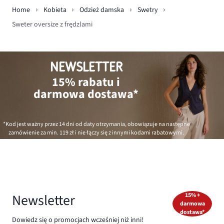
Home
Kobieta
Odzież damska
Swetry
Sweter oversize z frędzlami
NEWSLETTER
15% rabatu i
darmowa dostawa*
*Kod jest ważny przez 14 dni od daty otrzymania, obowiązuje na następne
zamówienie za min.
119 zł
i nie łączy się z innymi kodami rabatowymi.
Newsletter
15% +
darmowa
dostawa*
Dowiedz się o promocjach wcześniej niż inni!