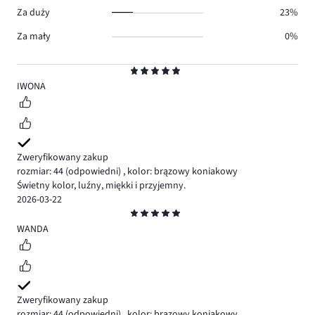
Za duży
23%
Za mały
0%
Ocena
5
IWONA
Zweryfikowany zakup
rozmiar: 44
(odpowiedni)
,
kolor: brązowy koniakowy
Świetny kolor, luźny, miękki i przyjemny.
2026-03-22
Ocena
5
WANDA
Zweryfikowany zakup
rozmiar: 44
(odpowiedni)
,
kolor: brązowy koniakowy