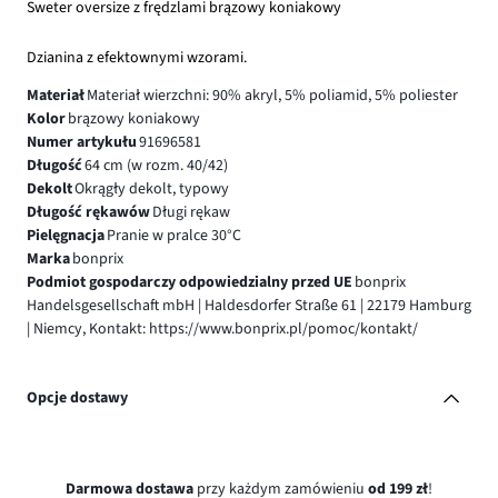
Sweter oversize z frędzlami brązowy koniakowy
Dzianina z efektownymi wzorami.
Materiał
Materiał wierzchni: 90% akryl, 5% poliamid, 5% poliester
Kolor
brązowy koniakowy
Numer artykułu
91696581
Długość
64 cm (w rozm. 40/42)
Dekolt
Okrągły dekolt, typowy
Długość rękawów
Długi rękaw
Pielęgnacja
Pranie w pralce 30°C
Marka
bonprix
Podmiot gospodarczy odpowiedzialny przed UE
bonprix
Handelsgesellschaft mbH | Haldesdorfer Straße 61 | 22179 Hamburg
| Niemcy, Kontakt: https://www.bonprix.pl/pomoc/kontakt/
Opcje dostawy
Darmowa dostawa
przy każdym zamówieniu
od 199 zł
!