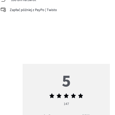
100 dni na zwrot
Zapłać później z PayPo | Twisto
5
Średnia
ocena
147
5