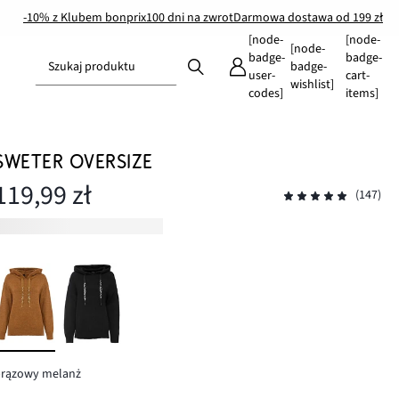
-10% z Klubem bonprix
100 dni na zwrot
Darmowa dostawa od 199 zł
[node-
[node-
[node-
badge-
badge-
Szukaj produktu
badge-
user-
cart-
wishlist]
codes]
items]
SWETER OVERSIZE
119,99 zł
(147)
brązowy melanż