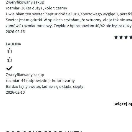
Zweryfikowany zakup
rozmiar: 36
(za duży)
,
kolor: czarny
Uwielbiam ten sweter. Kaptur dodaje luzu, sportowego wyglądu, perełki 
Sweter jest mięciutki. W opiniach czytałam, że sztuczny, ale ja tak nie
zamówić rozmiar mniejszy. Zwykle z bp zamawiam 40/42 ale był za duży. 
2026-02-16
Ocena
5
PAULINA
Zweryfikowany zakup
rozmiar: 44
(odpowiedni)
,
kolor: czarny
Bardzo fajny sweter, ładnie się układa, ciepły.
2026-02-10
więcej o