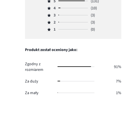
5
(131)
Ocena
4
(10)
5,
Ocena
ilość
3
(3)
4,
Ocena
głosów
ilość
2
(3)
3,
Ocena
131.
głosów
ilość
1
(0)
2,
Ocena
10.
głosów
ilość
1,
3.
głosów
ilość
3.
głosów
Produkt został oceniony jako:
0.
Zgodny z
91%
rozmiarem
Za duży
7%
Za mały
1%