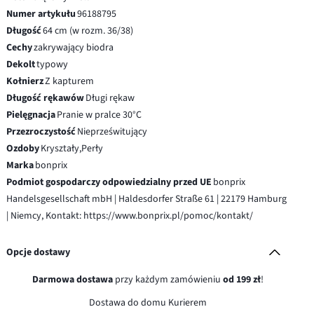
Numer artykułu
96188795
Długość
64 cm (w rozm. 36/38)
Cechy
zakrywający biodra
Dekolt
typowy
Kołnierz
Z kapturem
Długość rękawów
Długi rękaw
Pielęgnacja
Pranie w pralce 30°C
Przezroczystość
Nieprześwitujący
Ozdoby
Kryształy,Perły
Marka
bonprix
Podmiot gospodarczy odpowiedzialny przed UE
bonprix
Handelsgesellschaft mbH | Haldesdorfer Straße 61 | 22179 Hamburg
| Niemcy, Kontakt: https://www.bonprix.pl/pomoc/kontakt/
Opcje dostawy
Darmowa dostawa
przy każdym zamówieniu
od 199 zł
!
Dostawa do domu Kurierem