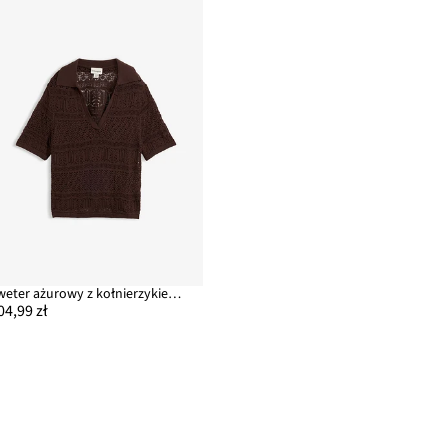
Sweter ażurowy z kołnierzykiem polo, z domieszką bawełny
04,99 zł