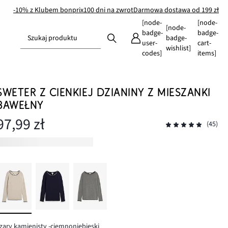
-10% z Klubem bonprix
100 dni na zwrot
Darmowa dostawa od 199 zł
[node-
[node-
[node-
badge-
badge-
Szukaj produktu
badge-
user-
cart-
wishlist]
codes]
items]
SWETER Z CIENKIEJ DZIANINY Z MIESZANKI
BAWEŁNY
97,99 zł
(45)
zary kamienisty -ciemnoniebieski