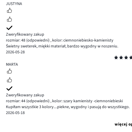
5
JUSTYNA
Zweryfikowany zakup
rozmiar: 48
(odpowiedni)
,
kolor: ciemnoniebiesko-kamienisty
Świetny sweterek, miękki materiał, bardzo wygodny w noszeniu.
2026-05-28
Ocena
5
MARTA
Zweryfikowany zakup
rozmiar: 44
(odpowiedni)
,
kolor: szary kamienisty -ciemnoniebieski
Kupiłam wszystkie 3 kolory....piekne, wygodny i pasują do wszystkiego.
2026-05-18
więcej o