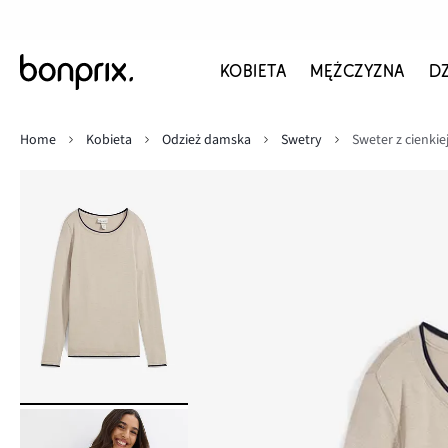
KOBIETA
MĘŻCZYZNA
D
Home
Kobieta
Odzież damska
Swetry
Sweter z cienkie