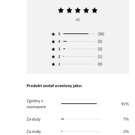
Średnia
ocena
45
5
5
(36)
Ocena
4
(5)
5,
Ocena
ilość
3
(3)
4,
Ocena
głosów
ilość
2
(1)
3,
Ocena
36.
głosów
ilość
1
(0)
2,
Ocena
5.
głosów
ilość
1,
3.
głosów
ilość
1.
głosów
Produkt został oceniony jako:
0.
Zgodny z
91%
rozmiarem
Za duży
7%
Za mały
2%