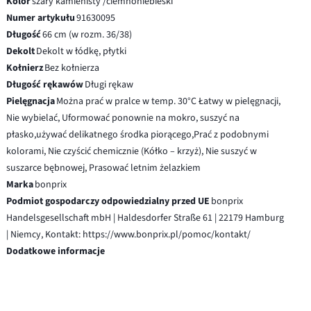
Kolor
szary kamienisty /ciemnoniebieski
Numer artykułu
91630095
Długość
66 cm (w rozm. 36/38)
Dekolt
Dekolt w łódkę, płytki
Kołnierz
Bez kołnierza
Długość rękawów
Długi rękaw
Pielęgnacja
Można prać w pralce w temp. 30°C Łatwy w pielęgnacji,
Nie wybielać, Uformować ponownie na mokro, suszyć na
płasko,używać delikatnego środka piorącego,Prać z podobnymi
kolorami, Nie czyścić chemicznie (Kółko – krzyż), Nie suszyć w
suszarce bębnowej, Prasować letnim żelazkiem
Marka
bonprix
Podmiot gospodarczy odpowiedzialny przed UE
bonprix
Handelsgesellschaft mbH | Haldesdorfer Straße 61 | 22179 Hamburg
| Niemcy, Kontakt: https://www.bonprix.pl/pomoc/kontakt/
Dodatkowe informacje