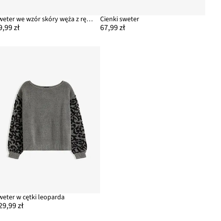
Sweter we wzór skóry węża z rękawami typu nietoperz
Cienki sweter
9,99 zł
67,99 zł
weter w cętki leoparda
29,99 zł