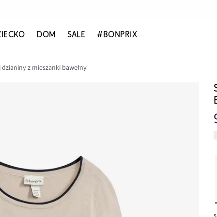
ZIECKO
DOM
SALE
#BONPRIX
j dzianiny z mieszanki bawełny
s