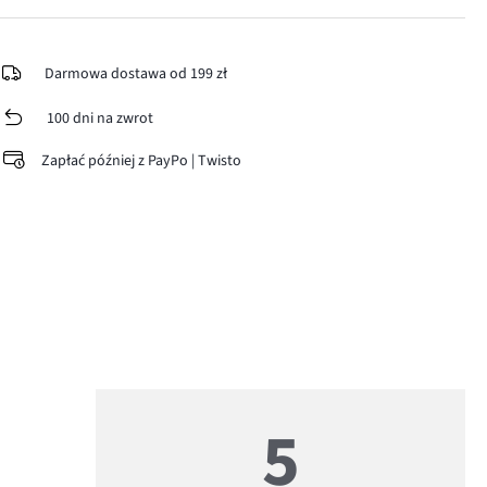
Darmowa dostawa od 199 zł
100 dni na zwrot
Zapłać później z PayPo | Twisto
5