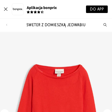
Aplikacja bonprix
DO APP
SWETER Z DOMIESZKĄ JEDWABIU
Szu
pr