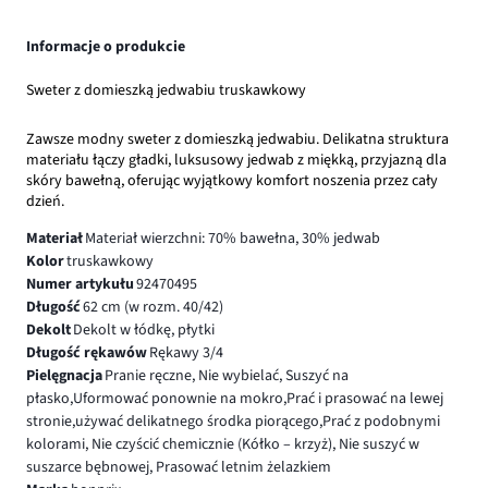
Informacje o produkcie
Sweter z domieszką jedwabiu truskawkowy
Zawsze modny sweter z domieszką jedwabiu. Delikatna struktura
materiału łączy gładki, luksusowy jedwab z miękką, przyjazną dla
skóry bawełną, oferując wyjątkowy komfort noszenia przez cały
dzień.
Materiał
Materiał wierzchni: 70% bawełna, 30% jedwab
Kolor
truskawkowy
Numer artykułu
92470495
Długość
62 cm (w rozm. 40/42)
Dekolt
Dekolt w łódkę, płytki
Długość rękawów
Rękawy 3/4
Pielęgnacja
Pranie ręczne, Nie wybielać, Suszyć na
płasko,Uformować ponownie na mokro,Prać i prasować na lewej
stronie,używać delikatnego środka piorącego,Prać z podobnymi
kolorami, Nie czyścić chemicznie (Kółko – krzyż), Nie suszyć w
suszarce bębnowej, Prasować letnim żelazkiem