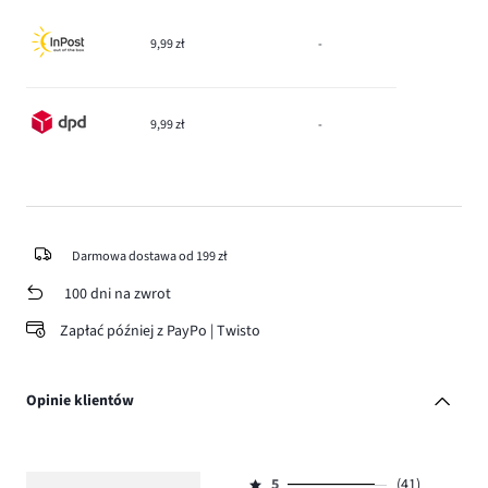
9,99 zł
-
9,99 zł
-
Darmowa dostawa od 199 zł
100 dni na zwrot
Zapłać później z PayPo | Twisto
Opinie klientów
5
(41)