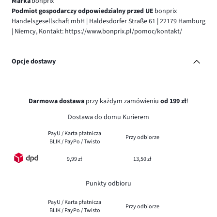
Marka
bonprix
Podmiot gospodarczy odpowiedzialny przed UE
bonprix
Handelsgesellschaft mbH | Haldesdorfer Straße 61 | 22179 Hamburg
| Niemcy, Kontakt: https://www.bonprix.pl/pomoc/kontakt/
Opcje dostawy
Darmowa dostawa
przy każdym zamówieniu
od 199 zł
!
Dostawa do domu Kurierem
PayU / Karta płatnicza
Przy odbiorze
BLIK / PayPo / Twisto
9,99 zł
13,50 zł
Punkty odbioru
PayU / Karta płatnicza
Przy odbiorze
BLIK / PayPo / Twisto