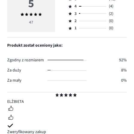
5
Ocena
4
(4)
5,
Ocena
ilość
3
(2)
Średnia
4,
Ocena
głosów
ocena
ilość
2
(0)
3,
47
Ocena
41.
5
głosów
ilość
1
(0)
2,
Ocena
4.
głosów
ilość
1,
2.
głosów
ilość
Produkt został oceniony jako:
0.
głosów
0.
Zgodny z rozmiarem
92%
Za duży
8%
Za mały
0%
Ocena
5
ELŻBIETA
Zweryfikowany zakup