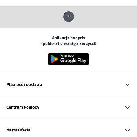
Aplikacja bonprix
- pobierz i ciesz się z korzyści!
Płatność i dostawa
MasterCard
Centrum Pomocy
Płatność online (PayU)
VISA
BLIK
Pytania i odpowiedzi
Google pay
Dostawa i płatność
Nasza Oferta
Zwroty i reklamacje
Apple pay