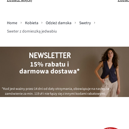
Zobacz więcej
Zobac
Home
Kobieta
Odzież damska
Swetry
Sweter z domieszką jedwabiu
NEWSLETTER
15% rabatu i
darmowa dostawa*
*Kod jest ważny przez 14 dni od daty otrzymania, obowiązuje na następne
zamówienie za min.
119 zł
i nie łączy się z innymi kodami rabatowymi.