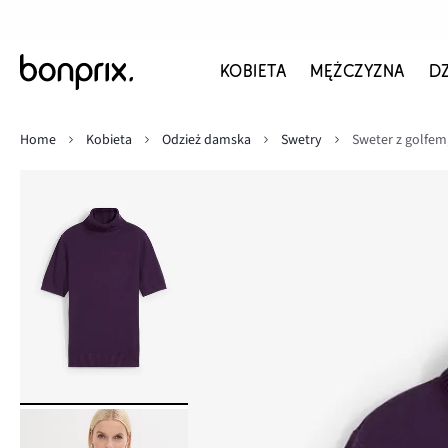
KOBIETA
MĘŻCZYZNA
D
Home
Kobieta
Odzież damska
Swetry
Sweter z golfem