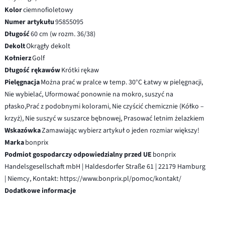
Kolor
ciemnofioletowy
Numer artykułu
95855095
Długość
60 cm (w rozm. 36/38)
Dekolt
Okrągły dekolt
Kołnierz
Golf
Długość rękawów
Krótki rękaw
Pielęgnacja
Można prać w pralce w temp. 30°C Łatwy w pielęgnacji,
Nie wybielać, Uformować ponownie na mokro, suszyć na
płasko,Prać z podobnymi kolorami, Nie czyścić chemicznie (Kółko –
krzyż), Nie suszyć w suszarce bębnowej, Prasować letnim żelazkiem
Wskazówka
Zamawiając wybierz artykuł o jeden rozmiar większy!
Marka
bonprix
Podmiot gospodarczy odpowiedzialny przed UE
bonprix
Handelsgesellschaft mbH | Haldesdorfer Straße 61 | 22179 Hamburg
| Niemcy, Kontakt: https://www.bonprix.pl/pomoc/kontakt/
Dodatkowe informacje