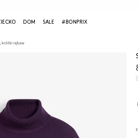
ZIECKO
DOM
SALE
#BONPRIX
, krótki rękaw
c