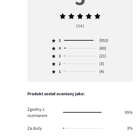
Średnia
ocena
1041
5
5
(953)
Ocena
4
(60)
5,
Ocena
ilość
3
(21)
4,
Ocena
głosów
ilość
2
(3)
3,
Ocena
953.
głosów
ilość
1
(4)
2,
Ocena
60.
głosów
ilość
1,
21.
głosów
ilość
3.
głosów
Produkt został oceniony jako:
4.
Zgodny z
95%
rozmiarem
Za duży
3%