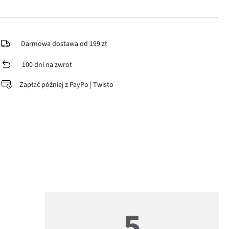
Darmowa dostawa od 199 zł
100 dni na zwrot
Zapłać później z PayPo | Twisto
5