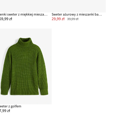
Cienki sweter z miękkiej mieszanki wełny
Sweter ażurowy z mieszanki bawełny
69,99 zł
29,99 zł
39,99 zł
weter z golfem
7,99 zł