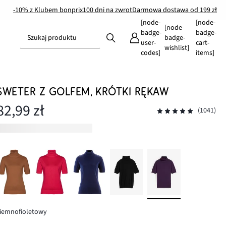
-10% z Klubem bonprix
100 dni na zwrot
Darmowa dostawa od 199 zł
[node-
[node-
[node-
badge-
badge-
Szukaj produktu
badge-
user-
cart-
wishlist]
codes]
items]
SWETER Z GOLFEM, KRÓTKI RĘKAW
82,99 zł
(1041)
iemnofioletowy