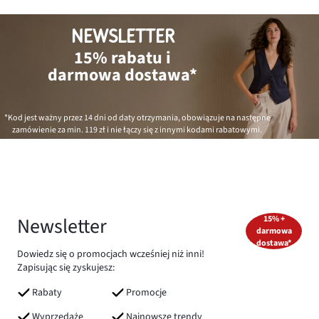
NEWSLETTER
15% rabatu i
darmowa dostawa*
*Kod jest ważny przez 14 dni od daty otrzymania, obowiązuje na następne
zamówienie za min.
119 zł
i nie łączy się z innymi kodami rabatowymi.
Newsletter
15% +
darmowa
dostawa*
Dowiedz się o promocjach wcześniej niż inni!
Zapisując się zyskujesz:
Rabaty
Promocje
Wyprzedaże
Najnowsze trendy