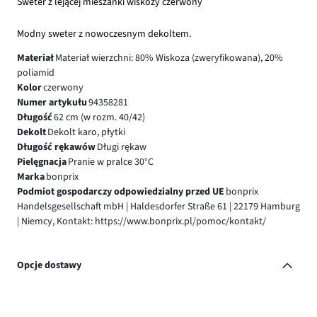
Sweter z lejącej mieszanki wiskozy czerwony
Modny sweter z nowoczesnym dekoltem.
Materiał
Materiał wierzchni: 80% Wiskoza (zweryfikowana), 20%
poliamid
Kolor
czerwony
Numer artykułu
94358281
Długość
62 cm (w rozm. 40/42)
Dekolt
Dekolt karo, płytki
Długość rękawów
Długi rękaw
Pielęgnacja
Pranie w pralce 30°C
Marka
bonprix
Podmiot gospodarczy odpowiedzialny przed UE
bonprix
Handelsgesellschaft mbH | Haldesdorfer Straße 61 | 22179 Hamburg
| Niemcy, Kontakt: https://www.bonprix.pl/pomoc/kontakt/
Opcje dostawy