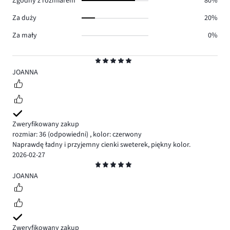
Zgodny z rozmiarem
80%
Za duży
20%
Za mały
0%
Ocena
5
JOANNA
Zweryfikowany zakup
rozmiar: 36
(odpowiedni)
,
kolor: czerwony
Naprawdę ładny i przyjemny cienki sweterek, piękny kolor.
2026-02-27
Ocena
5
JOANNA
Zweryfikowany zakup