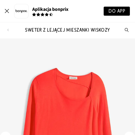
Aplikacja bonprix
DO APP
SWETER Z LEJĄCEJ MIESZANKI WISKOZY
Szu
pr