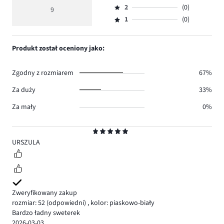
głosów
ocena
ilość
2
(0)
3,
9
Ocena
8.
5
głosów
ilość
1
(0)
2,
Ocena
1.
głosów
ilość
1,
0.
głosów
ilość
Produkt został oceniony jako:
0.
głosów
0.
Zgodny z rozmiarem
67%
Za duży
33%
Za mały
0%
Ocena
5
URSZULA
Zweryfikowany zakup
rozmiar: 52
(odpowiedni)
,
kolor: piaskowo-biały
Bardzo ładny sweterek
2026-03-03