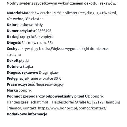
Modny sweter z szydełkowym wykończeniem dekoltu i rękawów.
Materiał
Materiał wierzchni: 52% poliester (recyclingu), 41% akryl,
4% wełna, 3% elastan
Kolor
piaskowo-biały
Numer artykułu
92566495
Rodzaj zapięcia
Bez zapięcia
Długość
64 cm (w rozm. 38)
Cechy
zakrywający biodra,Większa wygoda dzięki domieszce
stretchu
Dekolt
płytki
Kołnierz
Stójka
Długość rękawów
Długi rękaw
Pielęgnacja
Pranie w pralce 30°C
Przezroczystość
Nieprześwitujący
Marka
bonprix
Podmiot gospodarczy odpowiedzialny przed UE
bonprix
Handelsgesellschaft mbH | Haldesdorfer Straße 61 | 22179 Hamburg
| Niemcy, Kontakt: https://www.bonprix.pl/pomoc/kontakt/
Dodatkowe informacje