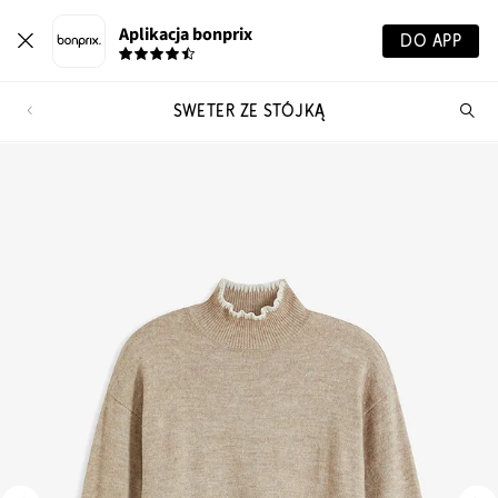
Aplikacja bonprix
DO APP
SWETER ZE STÓJKĄ
Szu
pr