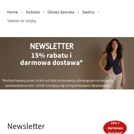
Home
Kobieta
Odzież damska
Swetry
Sweter ze stójką
NEWSLETTER
15% rabatu i
darmowa dostawa*
*Kod jest ważny przez 14 dni od daty otrzymania, obowiązuje na następne
zamówienie za min.
119 zł
i nie łączy się z innymi kodami rabatowymi.
Newsletter
15% +
darmowa
dostawa*