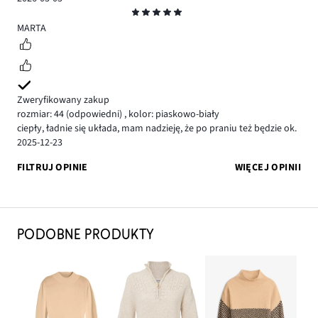
Ocena
5
MARTA
Zweryfikowany zakup
rozmiar: 44
(odpowiedni)
,
kolor: piaskowo-biały
ciepły, ładnie się układa, mam nadzieję, że po praniu też będzie ok.
2025-12-23
FILTRUJ OPINIE
WIĘCEJ OPINII
PODOBNE PRODUKTY