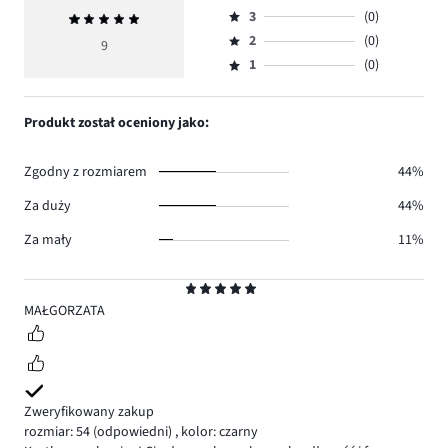
Ocena
ilość
3
(0)
Średnia
4,
Ocena
głosów
ocena
ilość
2
(0)
3,
9
Ocena
6.
5
głosów
ilość
1
(0)
2,
Ocena
3.
głosów
ilość
1,
0.
głosów
ilość
Produkt został oceniony jako:
0.
głosów
0.
Zgodny z rozmiarem
44%
Za duży
44%
Za mały
11%
Ocena
5
MAŁGORZATA
Zweryfikowany zakup
rozmiar: 54
(odpowiedni)
,
kolor: czarny