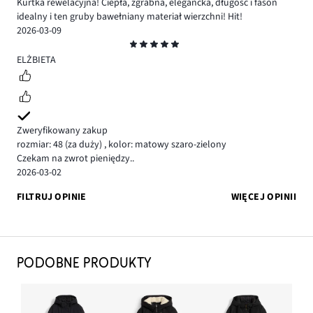
Kurtka rewelacyjna! Ciepła, zgrabna, elegancka, długość i fason
idealny i ten gruby bawełniany materiał wierzchni! Hit!
2026-03-09
Ocena
5
ELŻBIETA
Zweryfikowany zakup
rozmiar: 48
(za duży)
,
kolor: matowy szaro-zielony
Czekam na zwrot pieniędzy..
2026-03-02
FILTRUJ OPINIE
WIĘCEJ OPINII
PODOBNE PRODUKTY