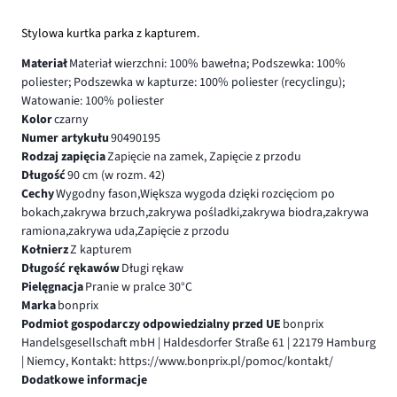
Stylowa kurtka parka z kapturem.
Materiał
Materiał wierzchni: 100% bawełna; Podszewka: 100%
poliester; Podszewka w kapturze: 100% poliester (recyclingu);
Watowanie: 100% poliester
Kolor
czarny
Numer artykułu
90490195
Rodzaj zapięcia
Zapięcie na zamek, Zapięcie z przodu
Długość
90 cm (w rozm. 42)
Cechy
Wygodny fason,Większa wygoda dzięki rozcięciom po
bokach,zakrywa brzuch,zakrywa pośladki,zakrywa biodra,zakrywa
ramiona,zakrywa uda,Zapięcie z przodu
Kołnierz
Z kapturem
Długość rękawów
Długi rękaw
Pielęgnacja
Pranie w pralce 30°C
Marka
bonprix
Podmiot gospodarczy odpowiedzialny przed UE
bonprix
Handelsgesellschaft mbH | Haldesdorfer Straße 61 | 22179 Hamburg
| Niemcy, Kontakt: https://www.bonprix.pl/pomoc/kontakt/
Dodatkowe informacje