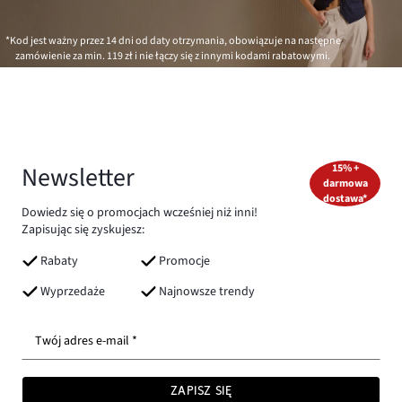
*Kod jest ważny przez 14 dni od daty otrzymania, obowiązuje na następne
zamówienie za min.
119 zł
i nie łączy się z innymi kodami rabatowymi.
Newsletter
15% +
darmowa
dostawa*
Dowiedz się o promocjach wcześniej niż inni!
Zapisując się zyskujesz:
Rabaty
Promocje
Wyprzedaże
Najnowsze trendy
Twój adres e-mail *
ZAPISZ SIĘ