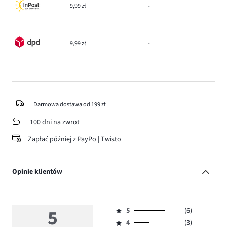
9,99 zł
-
9,99 zł
-
Darmowa dostawa od 199 zł
100 dni na zwrot
Zapłać później z PayPo | Twisto
Opinie klientów
5
5
(6)
Ocena
4
(3)
5,