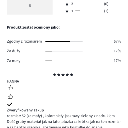
głosów
ocena
ilość
2
(0)
3,
6
Ocena
5.
4
głosów
ilość
1
(1)
2,
Ocena
0.
głosów
ilość
1,
0.
głosów
ilość
Produkt został oceniony jako:
0.
głosów
1.
Zgodny z rozmiarem
67%
Za duży
17%
Za mały
17%
Ocena
5
HANNA
Zweryfikowany zakup
rozmiar: 52
(za mały)
,
kolor: biały-jaskrawy zielony z nadrukiem
Dość gruby materiał jak na lato ,bluzka za krótka jak na ten rozmiar
a za bardzo szeroka , zostawiam jako koszulkę do spania