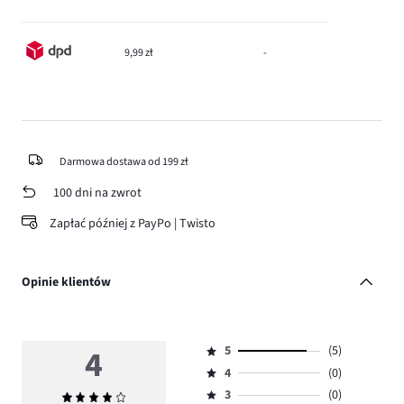
9,99 zł
-
Darmowa dostawa od 199 zł
100 dni na zwrot
Zapłać później z PayPo | Twisto
Opinie klientów
4
5
(5)
Ocena
4
(0)
5,
Ocena
ilość
3
(0)
Średnia
4,
Ocena