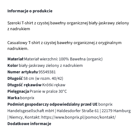
Informacje o produkcie
Szeroki T-shirt z czystej bawełny organicznej biały-jaskrawy zielony
z nadrukiem
Casualowy T-shirt z czystej bawełny organicznej z oryginalnym
nadrukiem.
Materiał
Materiał wierzchni: 100% Bawełna (organic)
Kolor
biały-jaskrawy zielony z nadrukiem
Numer artykułu
95549381
Długość
58 cm (w rozm. 40/42)
Długość rękawów
Krótki rękaw
Pielęgnacja
Pranie w pralce 30°C
Marka
bonprix
Podmiot gospodarczy odpowiedzialny przed UE
bonprix
Handelsgesellschaft mbH | Haldesdorfer Straße 61 | 22179 Hamburg
| Niemcy, Kontakt: https://www.bonprix.pl/pomoc/kontakt/
Dodatkowe informacje