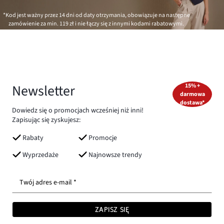
*Kod jest ważny przez 14 dni od daty otrzymania, obowiązuje na następne
zamówienie za min.
119 zł
i nie łączy się z innymi kodami rabatowymi.
Newsletter
15% +
darmowa
dostawa*
Dowiedz się o promocjach wcześniej niż inni!
Zapisując się zyskujesz:
Rabaty
Promocje
Wyprzedaże
Najnowsze trendy
Twój adres e-mail *
ZAPISZ SIĘ