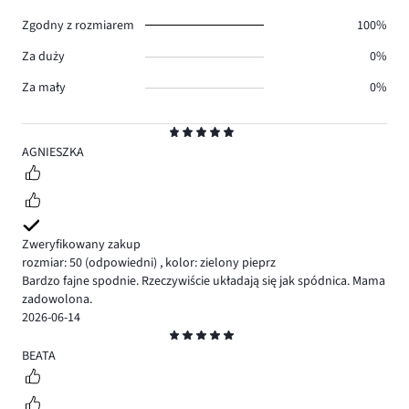
0.
Zgodny z rozmiarem
100%
Za duży
0%
Za mały
0%
Ocena
5
AGNIESZKA
Zweryfikowany zakup
rozmiar: 50
(odpowiedni)
,
kolor: zielony pieprz
Bardzo fajne spodnie. Rzeczywiście układają się jak spódnica. Mama
zadowolona.
2026-06-14
Ocena
5
BEATA