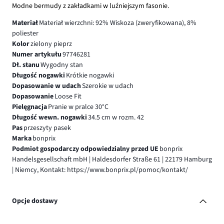
Modne bermudy z zakładkami w luźniejszym fasonie.
Materiał
Materiał wierzchni: 92% Wiskoza (zweryfikowana), 8%
poliester
Kolor
zielony pieprz
Numer artykułu
97746281
Dł. stanu
Wygodny stan
Długość nogawki
Krótkie nogawki
Dopasowanie w udach
Szerokie w udach
Dopasowanie
Loose Fit
Pielęgnacja
Pranie w pralce 30°C
Długość wewn. nogawki
34.5 cm w rozm. 42
Pas
przeszyty pasek
Marka
bonprix
Podmiot gospodarczy odpowiedzialny przed UE
bonprix
Handelsgesellschaft mbH | Haldesdorfer Straße 61 | 22179 Hamburg
| Niemcy, Kontakt: https://www.bonprix.pl/pomoc/kontakt/
Opcje dostawy