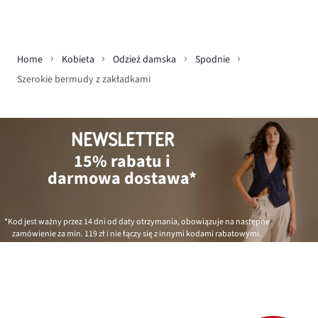
Home
Kobieta
Odzież damska
Spodnie
Szerokie bermudy z zakładkami
NEWSLETTER
15% rabatu i
darmowa dostawa*
*Kod jest ważny przez 14 dni od daty otrzymania, obowiązuje na następne
zamówienie za min.
119 zł
i nie łączy się z innymi kodami rabatowymi.