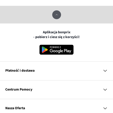
Aplikacja bonprix
- pobierz i ciesz się z korzyści!
Płatność i dostawa
MasterCard
Centrum Pomocy
Płatność online (PayU)
VISA
BLIK
Pytania i odpowiedzi
Google pay
Dostawa i płatność
Nasza Oferta
Zwroty i reklamacje
Apple pay