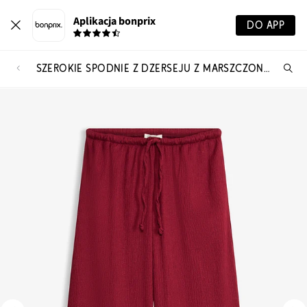
Aplikacja bonprix
DO APP
SZEROKIE SPODNIE Z DŻERSEJU Z MARSZCZONEJ KREPY
Szu
pr