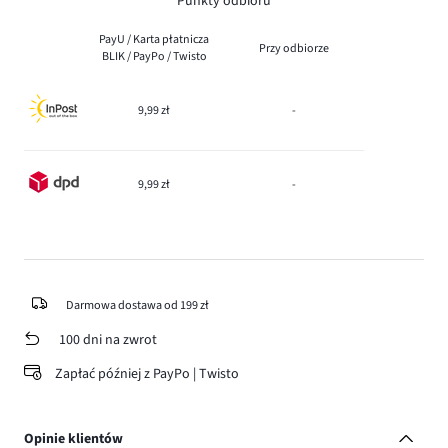
Punkty odbioru
PayU / Karta płatnicza
Przy odbiorze
BLIK / PayPo / Twisto
9,99 zł
-
9,99 zł
-
Darmowa dostawa od 199 zł
100 dni na zwrot
Zapłać później z PayPo | Twisto
Opinie klientów