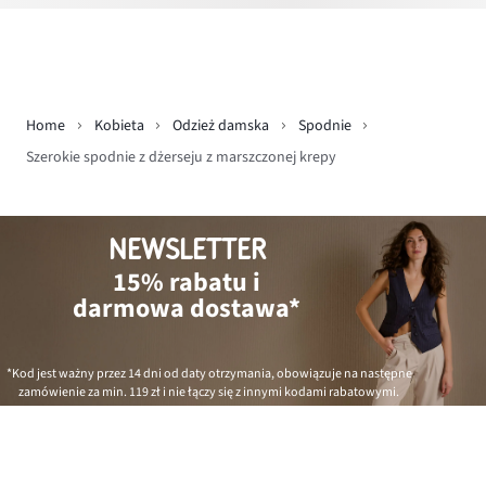
Home
Kobieta
Odzież damska
Spodnie
Szerokie spodnie z dżerseju z marszczonej krepy
NEWSLETTER
15% rabatu i
darmowa dostawa*
*Kod jest ważny przez 14 dni od daty otrzymania, obowiązuje na następne
zamówienie za min.
119 zł
i nie łączy się z innymi kodami rabatowymi.