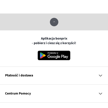
Aplikacja bonprix
- pobierz i ciesz się z korzyści!
Płatność i dostawa
MasterCard
Centrum Pomocy
Płatność online (PayU)
VISA
BLIK
Pytania i odpowiedzi