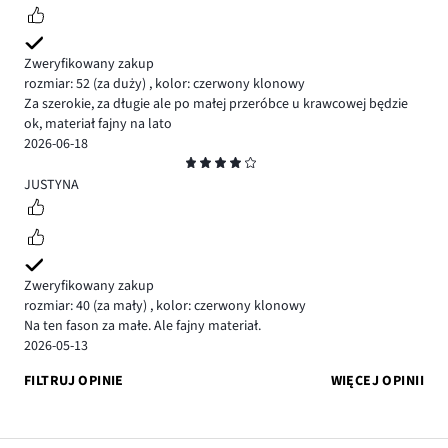
Zweryfikowany zakup
rozmiar: 52
(za duży)
,
kolor: czerwony klonowy
Za szerokie, za długie ale po małej przeróbce u krawcowej będzie
ok, materiał fajny na lato
2026-06-18
Ocena
4
JUSTYNA
Zweryfikowany zakup
rozmiar: 40
(za mały)
,
kolor: czerwony klonowy
Na ten fason za małe. Ale fajny materiał.
2026-05-13
FILTRUJ OPINIE
WIĘCEJ OPINII