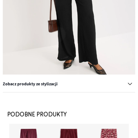
Zobacz produkty ze stylizacji
Czółenka z paskiem i wycięciami
64,99 zł
PODOBNE PRODUKTY
DODAJ DO KOSZYKA
Spodnie z dżerseju