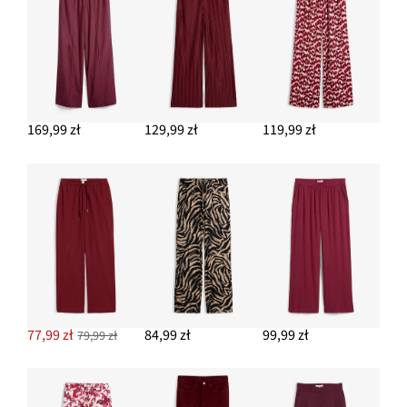
84,99 zł
DODAJ DO KOSZYKA
Kolczyki kółka
64,99 zł
169,99 zł
129,99 zł
119,99 zł
DODAJ DO KOSZYKA
Torebka na ramię z klamerką
54,99 zł
DODAJ DO KOSZYKA
77,99 zł
84,99 zł
99,99 zł
79,99 zł