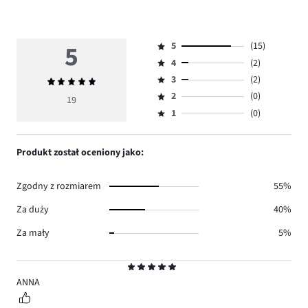
5
5
(15)
Ocena
4
(2)
5,
Ocena
ilość
3
(2)
Średnia
4,
Ocena
głosów
ocena
ilość
2
(0)
3,
19
Ocena
15.
5
głosów
ilość
1
(0)
2,
Ocena
2.
głosów
ilość
1,
2.
głosów
ilość
Produkt został oceniony jako:
0.
głosów
0.
Zgodny z rozmiarem
55%
Za duży
40%
Za mały
5%
Ocena
5
ANNA