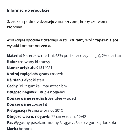
Informacje o produkcie
Szerokie spodnie z dżerseju z marszczonej krepy czerwony
klonowy
Atrakcyjne spodnie z dżerseju w strukturalny wzór, zapewniające
wysoki komfort noszenia.
Materiał
Materiał wierzchni: 98% poliester (recyclingu), 2% elastan
Kolor
czerwony klonowy
Numer artykułu
91314081
Rodzaj zapięcia
Wiązany troczek
Dł. stanu
Wysoki stan
Cechy
Dół z gumką i marszczeniem
Długość nogawki
Długie nogawki
Dopasowanie w udach
Szerokie w udach
Dopasowanie
Loose Fit
Pielęgnacja
Pranie w pralce 30°C
Długość wewn. nogawki
77 cm w rozm. 40/42
Pas
Wygodny pasek,normalny ściągacz, Pasek z gumką dookoła
Marka
bonprix