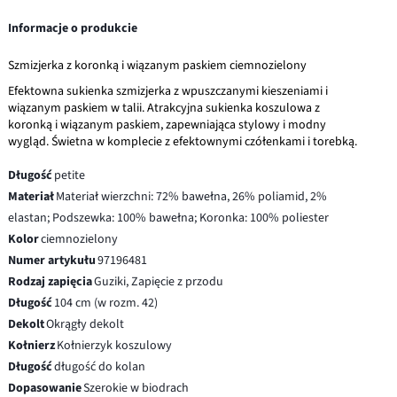
Informacje o produkcie
Szmizjerka z koronką i wiązanym paskiem ciemnozielony
Efektowna sukienka szmizjerka z wpuszczanymi kieszeniami i
wiązanym paskiem w talii. Atrakcyjna sukienka koszulowa z
koronką i wiązanym paskiem, zapewniająca stylowy i modny
wygląd. Świetna w komplecie z efektownymi czółenkami i torebką.
Długość
petite
Materiał
Materiał wierzchni: 72% bawełna, 26% poliamid, 2%
elastan; Podszewka: 100% bawełna; Koronka: 100% poliester
Kolor
ciemnozielony
Numer artykułu
97196481
Rodzaj zapięcia
Guziki, Zapięcie z przodu
Długość
104 cm (w rozm. 42)
Dekolt
Okrągły dekolt
Kołnierz
Kołnierzyk koszulowy
Długość
długość do kolan
Dopasowanie
Szerokie w biodrach