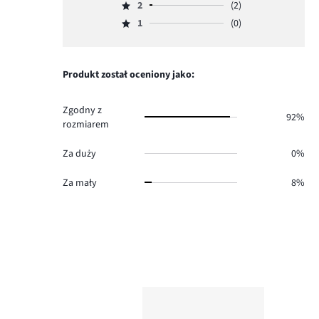
głosów
ilość
2
(2)
3,
Ocena
47.
głosów
ilość
1
(0)
2,
Ocena
1.
głosów
ilość
1,
0.
głosów
ilość
2.
głosów
Produkt został oceniony jako:
0.
Zgodny z
92%
rozmiarem
Za duży
0%
Za mały
8%