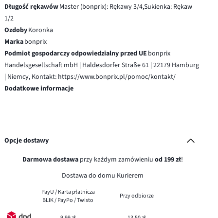
Długość rękawów
Master (bonprix): Rękawy 3/4,Sukienka: Rękaw
1/2
Ozdoby
Koronka
Marka
bonprix
Podmiot gospodarczy odpowiedzialny przed UE
bonprix
Handelsgesellschaft mbH | Haldesdorfer Straße 61 | 22179 Hamburg
| Niemcy, Kontakt: https://www.bonprix.pl/pomoc/kontakt/
Dodatkowe informacje
Opcje dostawy
Darmowa dostawa
przy każdym zamówieniu
od 199 zł
!
Dostawa do domu Kurierem
PayU / Karta płatnicza
Przy odbiorze
BLIK / PayPo / Twisto
9,99 zł
13,50 zł