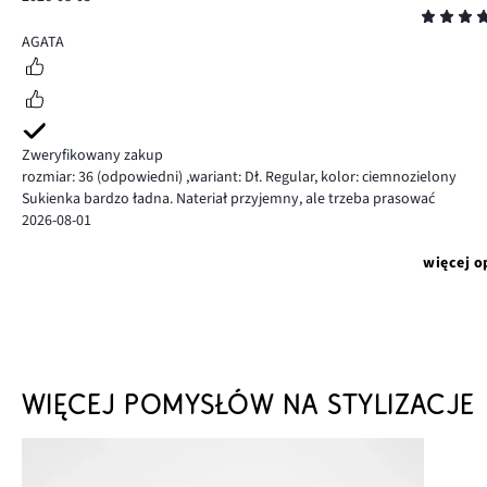
Ocena
5
AGATA
Zweryfikowany zakup
rozmiar: 36
(odpowiedni)
,
wariant: Dł. Regular,
kolor: ciemnozielony
Sukienka bardzo ładna. Nateriał przyjemny, ale trzeba prasować
2026-08-01
więcej o
WIĘCEJ POMYSŁÓW NA STYLIZACJE