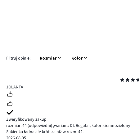
Filtruj opinie:
Rozmiar
Kolor
Ocena
4
JOLANTA
Zweryfikowany zakup
rozmiar: 44
(odpowiedni)
,
wariant: Dł. Regular,
kolor: ciemnozielony
Sukienka ładna ale krótsza niż w rozm. 42.
2026-08-05