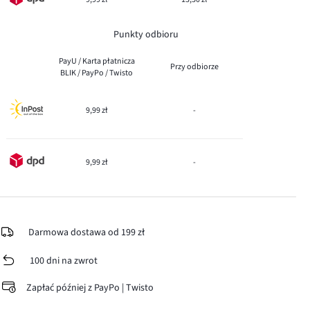
Punkty odbioru
PayU / Karta płatnicza
Przy odbiorze
BLIK / PayPo / Twisto
9,99 zł
-
9,99 zł
-
Darmowa dostawa od 199 zł
100 dni na zwrot
Zapłać później z PayPo | Twisto