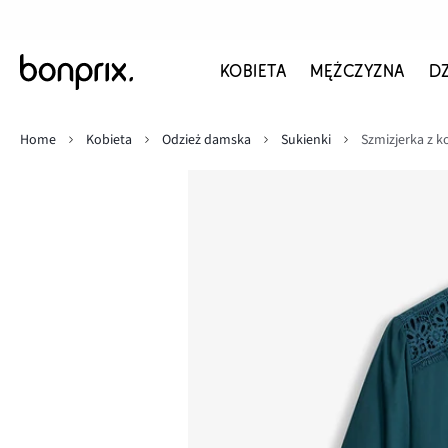
KOBIETA
MĘŻCZYZNA
D
Home
Kobieta
Odzież damska
Sukienki
Szmizjerka z 