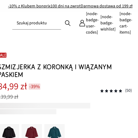
-10% z Klubem bonprix
100 dni na zwrot
Darmowa dostawa od 199 zł
[node-
[node-
[node-
badge-
badge-
Szukaj produktu
badge-
user-
cart-
wishlist]
codes]
items]
SALE
SZMIZJERKA Z KORONKĄ I WIĄZANYM
PASKIEM
84,99 zł
-39%
(50)
139,99 zł