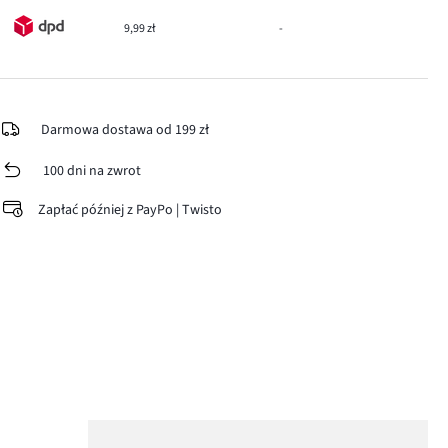
9,99 zł
-
Darmowa dostawa od 199 zł
100 dni na zwrot
Zapłać później z PayPo | Twisto