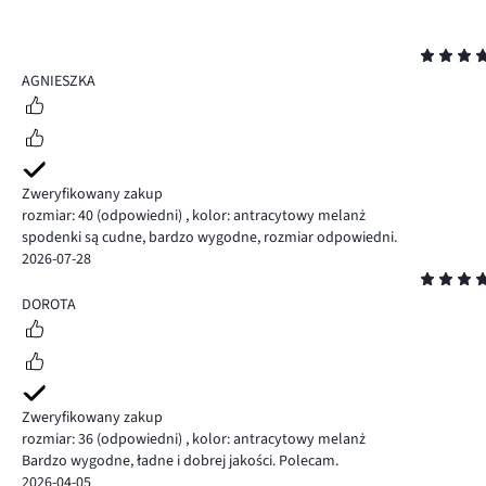
Ocena
5
AGNIESZKA
Zweryfikowany zakup
rozmiar: 40
(odpowiedni)
,
kolor: antracytowy melanż
spodenki są cudne, bardzo wygodne, rozmiar odpowiedni.
2026-07-28
Ocena
5
DOROTA
Zweryfikowany zakup
rozmiar: 36
(odpowiedni)
,
kolor: antracytowy melanż
Bardzo wygodne, ładne i dobrej jakości. Polecam.
2026-04-05