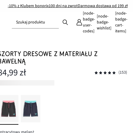
-10% z Klubem bonprix
100 dni na zwrot
Darmowa dostawa od 199 zł
[node-
[node-
[node-
badge-
badge-
Szukaj produktu
badge-
user-
cart-
wishlist]
codes]
items]
SZORTY DRESOWE Z MATERIAŁU Z
BAWEŁNĄ
84,99 zł
(153)
antracytowy melanż