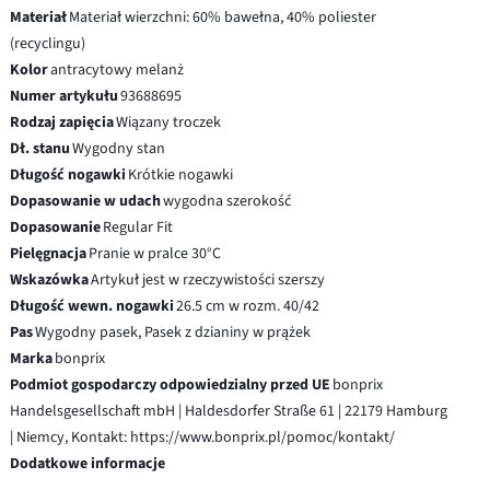
Materiał
Materiał wierzchni: 60% bawełna, 40% poliester
(recyclingu)
Kolor
antracytowy melanż
Numer artykułu
93688695
Rodzaj zapięcia
Wiązany troczek
Dł. stanu
Wygodny stan
Długość nogawki
Krótkie nogawki
Dopasowanie w udach
wygodna szerokość
Dopasowanie
Regular Fit
Pielęgnacja
Pranie w pralce 30°C
Wskazówka
Artykuł jest w rzeczywistości szerszy
Długość wewn. nogawki
26.5 cm w rozm. 40/42
Pas
Wygodny pasek, Pasek z dzianiny w prążek
Marka
bonprix
Podmiot gospodarczy odpowiedzialny przed UE
bonprix
Handelsgesellschaft mbH | Haldesdorfer Straße 61 | 22179 Hamburg
| Niemcy, Kontakt: https://www.bonprix.pl/pomoc/kontakt/
Dodatkowe informacje