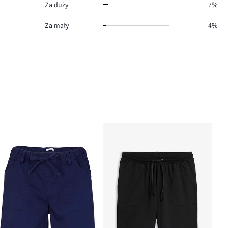
Za duży
7%
Za mały
4%