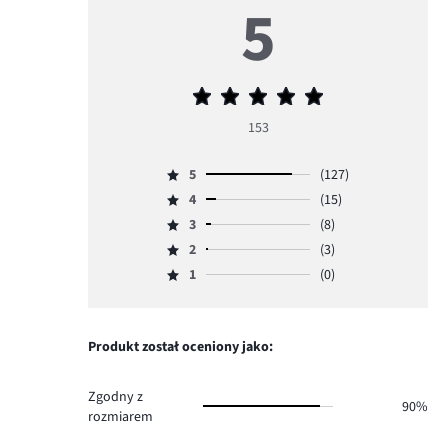
5
Średnia
ocena
153
5
5
(127)
Ocena
4
(15)
5,
Ocena
ilość
3
(8)
4,
Ocena
głosów
ilość
2
(3)
3,
Ocena
127.
głosów
ilość
1
(0)
2,
Ocena
15.
głosów
ilość
1,
8.
głosów
ilość
3.
głosów
Produkt został oceniony jako:
0.
Zgodny z
90%
rozmiarem