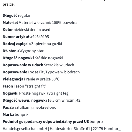
pralce.
Długość
regular
Materiał
Materiał wierzchni: 100% bawełna
Kolor
niebieski denim used
Numer artykułu
94649195
Rodzaj zapięcia
Zapięcie na guziki
Dł. stanu
Wygodny stan
Długość nogawki
Krótkie nogawki
Dopasowanie w udach
Szerokie w udach
Dopasowanie
Loose Fit, Typowe w biodrach
Pielęgnacja
Pranie w pralce 30°C
Fason
Fason "straight fit"
Nogawki
Proste nogawki (Straight leg)
Długość wewn. nogawki
16.5 cm w rozm. 42
Pas
Ze szlufkami, nieokreślono
Marka
bonprix
Podmiot gospodarczy odpowiedzialny przed UE
bonprix
Handelsgesellschaft mbH | Haldesdorfer Straße 61 | 22179 Hamburg