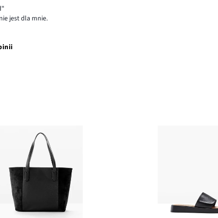
d"
ie jest dla mnie.
pinii