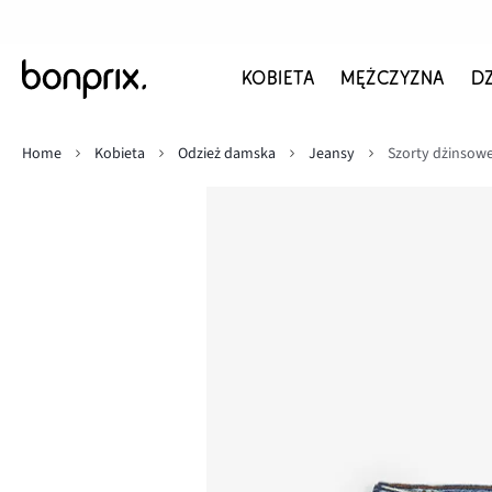
KOBIETA
MĘŻCZYZNA
D
Home
Kobieta
Odzież damska
Jeansy
Szorty dżinsowe