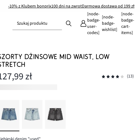
-10% z Klubem bonprix
100 dni na zwrot
Darmowa dostawa od 199 zł
[node-
[node-
[node-
badge-
badge-
Szukaj produktu
badge-
user-
cart-
wishlist]
codes]
items]
SZORTY DŻINSOWE MID WAIST, LOW
STRETCH
127,99 zł
(13)
iebieski denim "used"