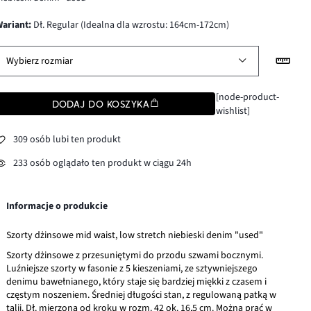
wariant
:
Dł. Regular (Idealna dla wzrostu: 164cm-172cm)
Wybierz rozmiar
[node-product-
DODAJ DO KOSZYKA
wishlist]
309 osób lubi ten produkt
233 osób oglądało ten produkt w ciągu 24h
Informacje o produkcie
Szorty dżinsowe mid waist, low stretch niebieski denim "used"
Szorty dżinsowe z przesuniętymi do przodu szwami bocznymi.
Luźniejsze szorty w fasonie z 5 kieszeniami, ze sztywniejszego
denimu bawełnianego, który staje się bardziej miękki z czasem i
częstym noszeniem. Średniej długości stan, z regulowaną patką w
talii. Dł. mierzona od kroku w rozm. 42 ok. 16,5 cm. Można prać w