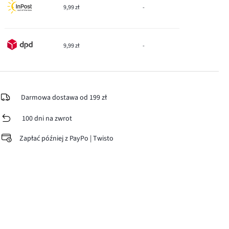
9,99 zł
-
9,99 zł
-
Darmowa dostawa od 199 zł
100 dni na zwrot
Zapłać później z PayPo | Twisto