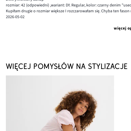
rozmiar: 42
(odpowiedni)
,
wariant: Dł. Regular,
kolor: czarny denim "use
Kupiłam drugie o rozmiar większe I rozczarowałam się. Chyba ten fason n
2026-05-02
więcej o
WIĘCEJ POMYSŁÓW NA STYLIZACJE