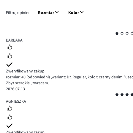
Filtruj opinie:
Rozmiar
Kolor
Ocena
1
BARBARA
Zweryfikowany zakup
rozmiar: 40
(odpowiedni)
,
wariant: Dł. Regular,
kolor: czarny denim "use
Zbyt szerokie , zwracam.
2026-07-13
Ocena
4
AGNIESZKA
Zweryfikowany zakup