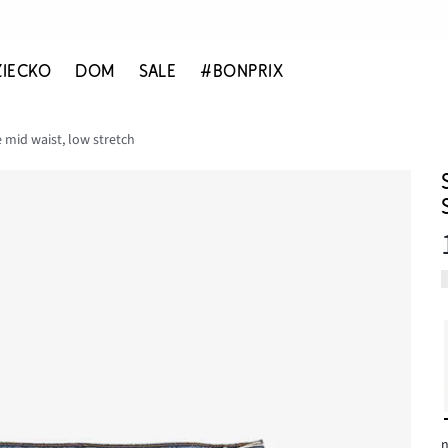
ZIECKO
DOM
SALE
#BONPRIX
 mid waist, low stretch
n