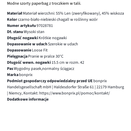
Modne szorty paperbag z troczkiem w talii.
Materiał
Materiał wierzchni: 55% Len (zweryfikowany), 45% wiskoza
Kolor
czarno-biało-niebieski chagall w roślinny wzór
Numer artykułu
97028781
Dł. stanu
Wysoki stan
Długość nogawki
Krótkie nogawki
Dopasowanie w udach
Szerokie w udach
Dopasowanie
Loose Fit
Pielęgnacja
Pranie w pralce 30°C
Długość wewn. nogawki
15.5 cm w rozm. 42
Pas
Wygodny pasek,normalny ściągacz
Marka
bonprix
Podmiot gospodarczy odpowiedzialny przed UE
bonprix
Handelsgesellschaft mbH | Haldesdorfer Straße 61 | 22179 Hamburg
| Niemcy, Kontakt: https://www.bonprix.pl/pomoc/kontakt/
Dodatkowe informacje