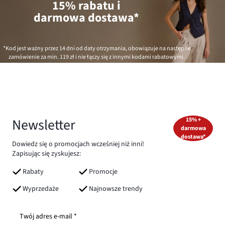
15% rabatu i
darmowa dostawa*
*Kod jest ważny przez 14 dni od daty otrzymania, obowiązuje na następne
zamówienie za min.
119 zł
i nie łączy się z innymi kodami rabatowymi.
Newsletter
15% +
darmowa
dostawa*
Dowiedz się o promocjach wcześniej niż inni!
Zapisując się zyskujesz:
Rabaty
Promocje
Wyprzedaże
Najnowsze trendy
Twój adres e-mail *