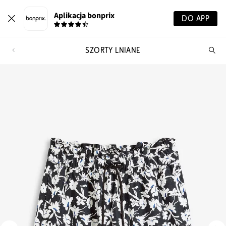
Aplikacja bonprix
DO APP
SZORTY LNIANE
Szu
pr