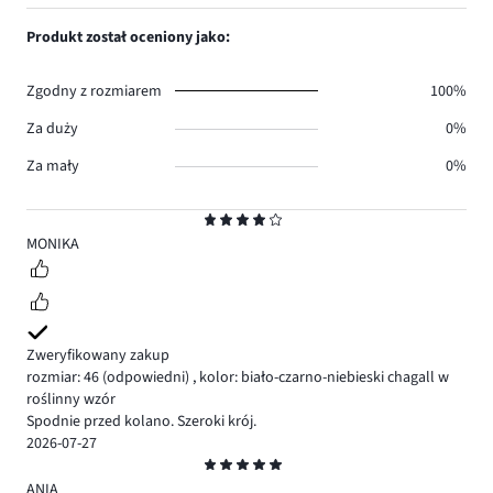
ilość
1,
0.
głosów
ilość
Produkt został oceniony jako:
0.
głosów
0.
Zgodny z rozmiarem
100%
Za duży
0%
Za mały
0%
Ocena
4
MONIKA
Zweryfikowany zakup
rozmiar: 46
(odpowiedni)
,
kolor: biało-czarno-niebieski chagall w
roślinny wzór
Spodnie przed kolano. Szeroki krój.
2026-07-27
Ocena
5
ANIA