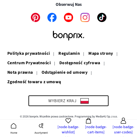
w
nowym
oknie
Obserwuj Nas
nowym
oknie
oknie
Link
Link
Link
Link
Link
otwiera
otwiera
otwiera
otwiera
otwiera
się
się
się
się
się
w
w
w
w
w
nowym
nowym
nowym
nowym
nowym
oknie
oknie
oknie
oknie
oknie
Polityka prywatności
Regulamin
Mapa strony
Centrum Prywatności
Dostępność cyfrowa
Nota prawna
Odstąpienie od umowy
Zgodność towaru z umową
Link
otwiera
się
w
WYBIERZ KRAJ
nowym
oknie
© 2026 bonprix. Wszelkie prawa zastrzeżone. Programming by Media4U Sp. z o.o.
[node-badge-
[node-badge-
[node-badge-
wishlist]
cart-items]
user-codes]
Asortyment
Home